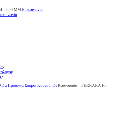
M - 2:00 ΜΜ
Επικοινωνία
πικοινωνία
ία
τάλογοι
ς
λίδα
Προϊόντα
Σπόροι
Κουνουπίδι
Κουνουπίδι – FERRARA F1