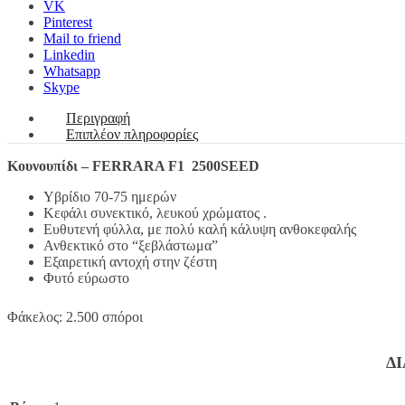
VK
Pinterest
Mail to friend
Linkedin
Whatsapp
Skype
Περιγραφή
Επιπλέον πληροφορίες
Κουνουπίδι – FERRARA F1 2500SEED
Υβρίδιο 70-75 ημερών
Κεφάλι συνεκτικό, λευκού χρώματος .
Ευθυτενή φύλλα, με πολύ καλή κάλυψη ανθοκεφαλής
Ανθεκτικό στο “ξεβλάστωμα”
Εξαιρετική αντοχή στην ζέστη
Φυτό εύρωστο
Φάκελος: 2.500 σπόροι
ΔΙ