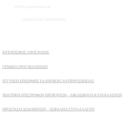
Email:
info@e-gardenstore.gr
Τηλέφωνο:
2262400128, 6980840443
Πληροφοριες
ΕΝΤΟΠΙΣΜΟΣ ΑΠΟΣΤΟΛΗΣ
ΓΕΝΙΚΟΙ ΟΡΟΙ ΠΩΛΗΣΕΩΝ
ΕΓΓΎΗΣΗ ΕΠΊΣΗΜΗΣ ΕΛΛΗΝΙΚΉΣ ΑΝΤΙΠΡΟΣΩΠΕΊΑΣ
ΠΟΛΙΤΙΚΉ ΕΠΙΣΤΡΟΦΏΝ ΠΡΟΪΌΝΤΩΝ – ΔΙΚΑΙΏΜΑΤΑ ΚΑΤΑΝΑΛΩΤΏΝ
ΠΡΟΣΤΑΣΊΑ ΔΕΔΟΜΈΝΩΝ – ΑΣΦΆΛΕΙΑ ΣΥΝΑΛΛΑΓΏΝ
Δειτε επισης