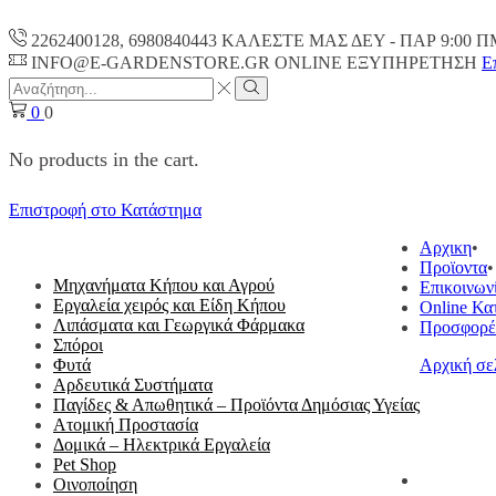
2262400128, 6980840443 ΚΑΛΕΣΤΕ ΜΑΣ ΔΕΥ - ΠΑΡ 9:00 Π
INFO@E-GARDENSTORE.GR ONLINE ΕΞΥΠΗΡΕΤΗΣH
Ε
Search
input
Search
0
0
No products in the cart.
Επιστροφή στο Κατάστημα
ΟΛΕΣ ΟΙ ΚΑΤΗΓΟΡΙΕΣ
Αρχικη
Προϊοντα
Μηχανήματα Κήπου και Αγρού
Επικοινων
Εργαλεία χειρός και Είδη Κήπου
Online Κα
Λιπάσματα και Γεωργικά Φάρμακα
Προσφορέ
Σπόροι
Φυτά
Αρχική σε
Αρδευτικά Συστήματα
Παγίδες & Απωθητικά – Προϊόντα Δημόσιας Υγείας
Ατομική Προστασία
Δομικά – Ηλεκτρικά Εργαλεία
Pet Shop
Οινοποίηση