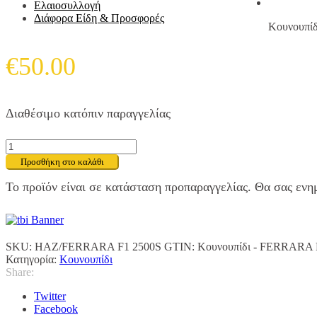
Ελαιοσυλλογή
Διάφορα Είδη & Προσφορές
Κουνουπί
€
50.00
Διαθέσιμο κατόπιν παραγγελίας
Κουνουπίδι
-
Προσθήκη στο καλάθι
FERRARA
F1
Το προϊόν είναι σε κατάσταση προπαραγγελίας. Θα σας ενη
ποσότητα
SKU:
HAZ/FERRARA F1 2500S
GTIN:
Κουνουπίδι - FERRARA 
Κατηγορία:
Κουνουπίδι
Share:
Twitter
Facebook