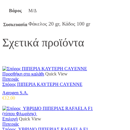
Βάρος
Μ/Δ
Φάκελος 20 gr, Κάδος 100 gr
Συσκευασία
Σχετικά προϊόντα
Προσθήκη στο καλάθι
Quick View
Πιπεριάς
Σπόρος ΠΙΠΕΡΙΑ ΚΑΥΤΕΡΗ CAYENNE
Agrogen S.A.
€
12.00
Αυτό
Επιλογή
Quick View
το
Πιπεριάς
προϊόν
Σπόρος ΥΒΡΙΔΙΟ ΠΙΠΕΡΙΑΣ RAFAELA F1