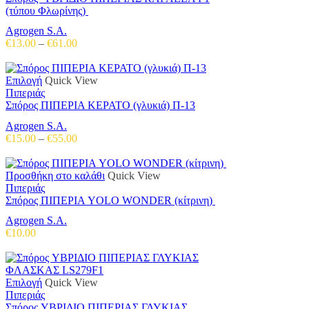
έχει
(τύπου Φλωρίνης)
πολλαπλές
Agrogen S.A.
παραλλαγές.
Price
€
13.00
–
€
61.00
Οι
range:
επιλογές
€13.00
μπορούν
Αυτό
through
Επιλογή
Quick View
να
το
€61.00
Πιπεριάς
επιλεγούν
προϊόν
Σπόρος ΠΙΠΕΡΙΑ ΚΕΡΑΤΟ (γλυκιά) Π-13
στη
έχει
σελίδα
Agrogen S.A.
πολλαπλές
του
Price
€
15.00
–
€
55.00
παραλλαγές.
προϊόντος
range:
Οι
€15.00
επιλογές
through
Προσθήκη στο καλάθι
Quick View
μπορούν
€55.00
Πιπεριάς
να
Σπόρος ΠΙΠΕΡΙΑ YOLO WONDER (κίτρινη)
επιλεγούν
στη
Agrogen S.A.
σελίδα
€
10.00
του
προϊόντος
Αυτό
Επιλογή
Quick View
το
Πιπεριάς
προϊόν
Σπόρος ΥΒΡΙΔΙΟ ΠΙΠΕΡΙΑΣ ΓΛΥΚΙΑΣ