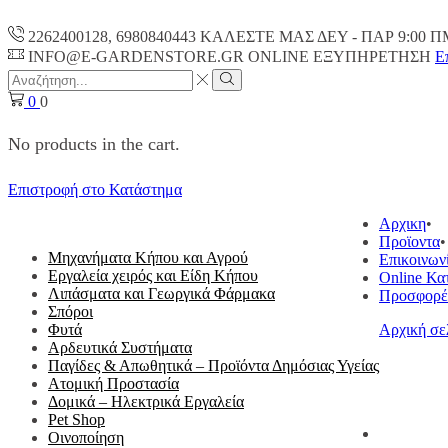
2262400128, 6980840443 ΚΑΛΕΣΤΕ ΜΑΣ ΔΕΥ - ΠΑΡ 9:00 Π
INFO@E-GARDENSTORE.GR ONLINE ΕΞΥΠΗΡΕΤΗΣH
Ε
Search
input
Search
0
0
No products in the cart.
Επιστροφή στο Κατάστημα
ΟΛΕΣ ΟΙ ΚΑΤΗΓΟΡΙΕΣ
Αρχικη
Προϊοντα
Μηχανήματα Κήπου και Αγρού
Επικοινων
Εργαλεία χειρός και Είδη Κήπου
Online Κα
Λιπάσματα και Γεωργικά Φάρμακα
Προσφορέ
Σπόροι
Φυτά
Αρχική σε
Αρδευτικά Συστήματα
Παγίδες & Απωθητικά – Προϊόντα Δημόσιας Υγείας
Ατομική Προστασία
Δομικά – Ηλεκτρικά Εργαλεία
Pet Shop
Οινοποίηση