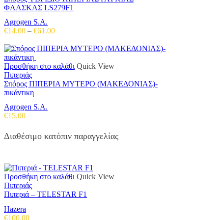
έχει
ΦΛΑΣΚΑΣ LS279F1
πολλαπλές
Agrogen S.A.
παραλλαγές.
Price
€
14.00
–
€
61.00
Οι
range:
επιλογές
€14.00
μπορούν
through
να
€61.00
Προσθήκη στο καλάθι
Quick View
επιλεγούν
Πιπεριάς
στη
Σπόρος ΠΙΠΕΡΙΑ ΜΥΤΕΡΟ (ΜΑΚΕΔΟΝΙΑΣ)-
σελίδα
πικάντικη
του
προϊόντος
Agrogen S.A.
€
15.00
Διαθέσιμο κατόπιν παραγγελίας
Προσθήκη στο καλάθι
Quick View
Πιπεριάς
Πιπεριά – TELESTAR F1
Hazera
€
100.00