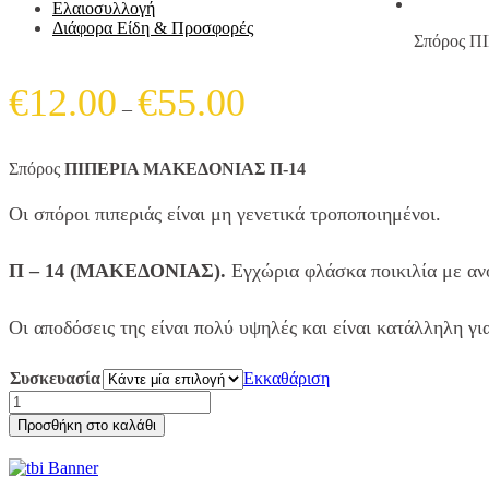
Ελαιοσυλλογή
Διάφορα Είδη & Προσφορές
Σπόρος 
Price
€
12.00
€
55.00
–
range:
€12.00
Σπόρος
ΠΙΠΕΡΙΑ ΜΑΚΕΔΟΝΙΑΣ Π-14
through
€55.00
Οι σπόροι πιπεριάς είναι μη γενετικά τροποποιημένοι.
Π – 14 (ΜΑΚΕΔΟΝΙΑΣ).
Εγχώρια φλάσκα ποικιλία με αν
Οι αποδόσεις της είναι πολύ υψηλές και είναι κατάλληλη γι
Συσκευασία
Εκκαθάριση
Σπόρος ΠΙΠΕΡΙΑ
ΜΑΚΕΔΟΝΙΑΣ
Προσθήκη στο καλάθι
Π-14
ποσότητα