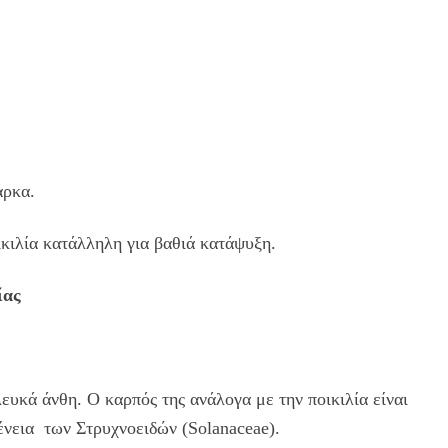
άρκα.
ικιλία κατάλληλη για βαθιά κατάψυξη.
ίας
υκά άνθη. Ο καρπός της ανάλογα με την ποικιλία είναι
ένεια των Στρυχνοειδών (Solanaceae).