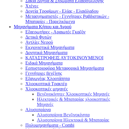
Σακιά Δίχτυα & Στρώματα Ελαιοσυλλογής
Χτένες
Δοχεία Τροφίμων - Ελίας - Ελαιόλαδου
Μετασχηματιστές - Γεννήτριες Ραβδιστικών -
Μπαταρίες - Παρελκόμενα
Μηχανήματα Κήπου και Αγρού
Εξαερωτήρες - Αραιωτές Γκαζόν
Δετικά Φυτών
Αντλίες Νερού
Εκχιονιστικά Μηχανήματα
Δονητικά Μηχανήματα
ΚΑΤΑΣΤΡΟΦΕΙΣ ΑΥΤΟΚΙΝΟΥΜΕΝΟΙ
Ειδικά Μηχανήματα
Eρπυστριοφόρα Μεταφορικά Μηχανήματα
Γεννήτριες βενζίνης
Εξαγωγέας Χλοοτάπητα
Χλοοκοπτικά Τρακτέρ
Χλοοκοπτικές μηχανές
Βενζινοκίνητες Χλοοκοπτικές Μηχανές
Ηλεκτρικές & Μπαταρίας χλοοκοπτικές
Μηχανές
Αλυσοπρίονα
Αλυσοπρίονα Βενζινοκίνητα
Αλυσοπρίονα Ηλεκτρικά & Μπαταρίας
Πολυμηχανήματα - Combi