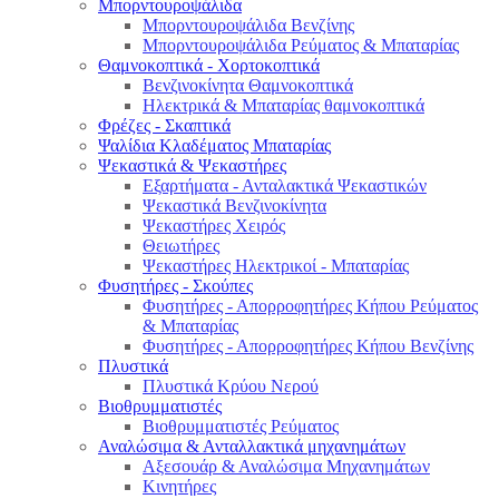
Μπορντουροψάλιδα
Μπορντουροψάλιδα Βενζίνης
Μπορντουροψάλιδα Ρεύματος & Μπαταρίας
Θαμνοκοπτικά - Χορτοκοπτικά
Βενζινοκίνητα Θαμνοκοπτικά
Ηλεκτρικά & Μπαταρίας θαμνοκοπτικά
Φρέζες - Σκαπτικά
Ψαλίδια Κλαδέματος Μπαταρίας
Ψεκαστικά & Ψεκαστήρες
Εξαρτήματα - Ανταλακτικά Ψεκαστικών
Ψεκαστικά Βενζινοκίνητα
Ψεκαστήρες Χειρός
Θειωτήρες
Ψεκαστήρες Ηλεκτρικοί - Μπαταρίας
Φυσητήρες - Σκούπες
Φυσητήρες - Απορροφητήρες Κήπου Ρεύματος
& Μπαταρίας
Φυσητήρες - Απορροφητήρες Κήπου Βενζίνης
Πλυστικά
Πλυστικά Κρύου Νερού
Βιοθρυμματιστές
Βιοθρυμματιστές Ρεύματος
Αναλώσιμα & Ανταλλακτικά μηχανημάτων
Αξεσουάρ & Αναλώσιμα Μηχανημάτων
Κινητήρες