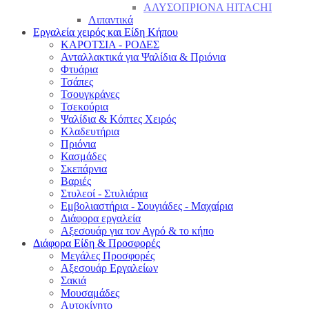
ΑΛΥΣΟΠΡΙΟΝΑ HITACHI
Λιπαντικά
Εργαλεία χειρός και Είδη Κήπου
ΚΑΡΟΤΣΙΑ - ΡΟΔΕΣ
Ανταλλακτικά για Ψαλίδια & Πριόνια
Φτυάρια
Τσάπες
Τσουγκράνες
Τσεκούρια
Ψαλίδια & Κόπτες Χειρός
Κλαδευτήρια
Πριόνια
Κασμάδες
Σκεπάρνια
Βαριές
Στυλεοί - Στυλιάρια
Εμβολιαστήρια - Σουγιάδες - Μαχαίρια
Διάφορα εργαλεία
Αξεσουάρ για τον Αγρό & το κήπο
Διάφορα Είδη & Προσφορές
Μεγάλες Προσφορές
Αξεσουάρ Εργαλείων
Σακιά
Μουσαμάδες
Αυτοκίνητο