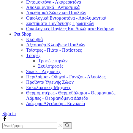
Εντομοκτόνα - Ακαρεοκτόνα
Απολυμαντικά - Αντιοσμικά
Απωθητικά Ζώων και Πουλιών
Οικολογικά Εντομοκτόνα - Απολυμαντικά
Συστήματα Παγίδευσης Τρωκτικών
Οικολογικές Παγίδες Και Δολώματα Εντόμων
Pet Shop
Κλουβιά
Αξεσουάρ Κλουβιών Πουλιών
Ταΐστρες - Πιάτα - Ποτίστρες
Τροφές
Τροφές πτηνών
Σκυλοτροφές
Snack - Λιχουδιές
Περιλαίμια - Οδηγοί - Γάντζοι - Αλυσίδες
Προϊόντα Υγιεινής Ζώων
Εκκολαπτικές Μηχανές
Θερμομητέρες - Θερμοθάλαμοι - Θερμαντικές
Λάμπες - Θερμαινόμενα Δάπεδα
Διάφορα Αξεσουάρ - Εργαλεία
Sign in
Facebook
Search
input
Search