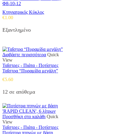
Φ8-10-12
Κτηνιατρικός Κύκλος
€
1.00
Εξαντλημένο
Διαβάστε περισσότερα
Quick
View
Ταΐστρες - Πιάτα - Ποτίστρες
Ταΐστρα “Πυραμίδα μεγάλη”
€
5.60
12 σε απόθεμα
Προσθήκη στο καλάθι
Quick
View
Ταΐστρες - Πιάτα - Ποτίστρες
Ποτίστρα πτηνών με βάση