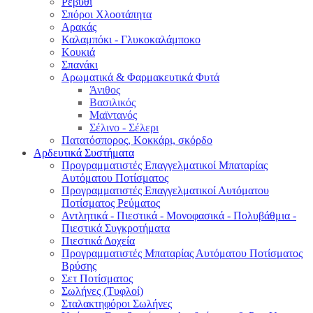
Ρεβύθι
Σπόροι Χλοοτάπητα
Αρακάς
Καλαμπόκι - Γλυκοκαλάμποκο
Κουκιά
Σπανάκι
Αρωματικά & Φαρμακευτικά Φυτά
Άνιθος
Βασιλικός
Μαϊντανός
Σέλινο - Σέλερι
Πατατόσπορος, Κοκκάρι, σκόρδο
Αρδευτικά Συστήματα
Προγραμματιστές Επαγγελματικοί Μπαταρίας
Αυτόματου Ποτίσματος
Προγραμματιστές Επαγγελματικοί Αυτόματου
Ποτίσματος Ρεύματος
Αντλητικά - Πιεστικά - Μονοφασικά - Πολυβάθμια -
Πιεστικά Συγκροτήματα
Πιεστικά Δοχεία
Προγραμματιστές Μπαταρίας Αυτόματου Ποτίσματος
Βρύσης
Σετ Ποτίσματος
Σωλήνες (Τυφλοί)
Σταλακτηφόροι Σωλήνες