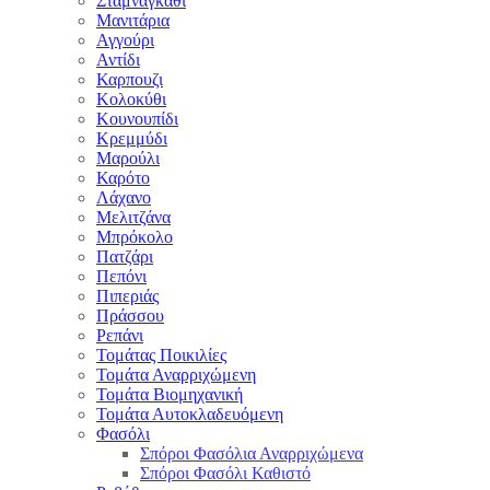
Σταμναγκάθι
Μανιτάρια
Αγγούρι
Αντίδι
Καρπουζι
Κολοκύθι
Κουνουπίδι
Κρεμμύδι
Μαρούλι
Καρότο
Λάχανο
Μελιτζάνα
Μπρόκολο
Πατζάρι
Πεπόνι
Πιπεριάς
Πράσσου
Ρεπάνι
Τομάτας Ποικιλίες
Τομάτα Αναρριχώμενη
Τομάτα Βιομηχανική
Τομάτα Αυτοκλαδευόμενη
Φασόλι
Σπόροι Φασόλια Αναρριχώμενα
Σπόροι Φασόλι Καθιστό