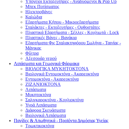
Υπόγειοι Εκτοξευτήρες - Αναδυόμενοι & Pop Up
Μπεκ Ποτίσματος
Ηλεκτροβάνες
Καλώδια
Εξαρτήματα Κήπου - Μικροεξαρτήματα
Σταλάκτες - Εκτοξευτήρες - Ορθοστάτες
Πλαστικά Εξαρτήματα - Σέλλες - Κοχλιωτά - Lock
Πλαστικές Βάνες - Βανάκια
Εξαρτήματα Φις Σταλακτηφόρου Σωλήνα - Ταινίας -
Μάνικας
Φίλτρα
Αξεσουάρ νερού
Λιπάσματα και Γεωργικά Φάρμακα
ΒΙΟΛΟΓΙΚΑ ΜΥΚΗΤΟΚΤΟΝΑ
Βιολογικά Εντομοκτόνα - Ακαρεοκτόνα
Εντομοκτόνα - Ακαρεοκτόνα
ΖΙΖΑΝΙΟΚΤΟΝΑ
Λιπάσματα
Μυκητοκτόνα
Σαλιγκαροκτόνα - Κοχλιοκτόνα
Υγρά Λιπάσματα
Διάφορα Σκευάσματα
Βιολογικά Λιπάσματα
Παγίδες & Απωθητικά - Προϊόντα Δημόσιας Υγείας
Τρωκτικοκτόνα