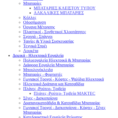
Μπαταρίες
ΜΠΑΤΑΡΙΕΣ ΚΛΕΙΣΤΟΥ ΤΥΠΟΥ
ΑΛΚΑΛΙΚΕΣ ΜΠΑΤΑΡΙΕΣ
Κόλλες
Οδοσήμανση
Όργανα Μέτρησης
Πλαστικοί - Συνθετικοί Χλοοτάπητες
Σχοινιά - Σπάγγοι
Ταινίες & Υλικά Συσκευασίας
Τεχνικά Σπρέι
Λουκέτα
Δομικά - Ηλεκτρικά Εργαλεία
Πολυεργαλεία Ηλεκτρικά & Μπαταρίας
Διάφορα Εργαλεία Μπαταρίας
Μπουλονόκλειδα
Μπαταρίες - Φορτιστές
Γωνιακοί Τροχοί - Κόφτες - Ψαλίδια Ηλεκτρικά
Ηλεκτρικά Δράπανα και Κατσαβίδια
Πλάνες -Ρούτερ- Τριβεία
Πλάνες -Ρούτερ- Τριβεία MAKTEC
Σέγες - Δισκοπρίονα
Δραπανοκατσάβιδα & Κατσαβίδια Μπαταρίας
Γωνιακοί Τροχοί - Δισκοπρίονα - Κόφτες - Σέγες
Μπαταρίας
Κατεδαφιστικά Εργαλεία Ρεύματος