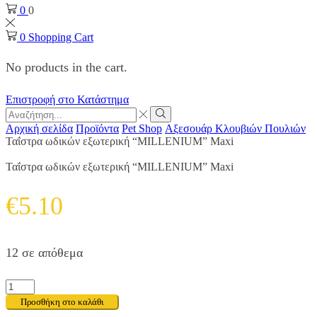
0
0
0
Shopping Cart
No products in the cart.
Επιστροφή στο Κατάστημα
Search
input
Search
Αρχική σελίδα
Προϊόντα
Pet Shop
Αξεσουάρ Κλουβιών Πουλιών
Ταΐστρα ωδικών εξωτερική “MILLENIUM” Maxi
Ταΐστρα ωδικών εξωτερική “MILLENIUM” Maxi
€
5.10
12 σε απόθεμα
Ταΐστρα
ωδικών
Προσθήκη στο καλάθι
εξωτερική