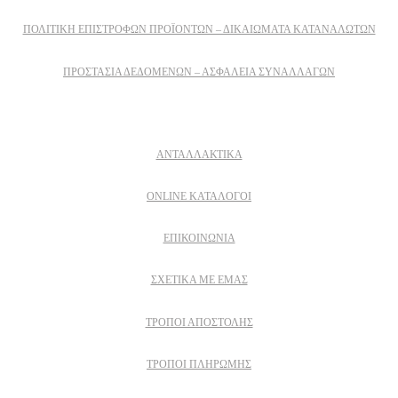
ΠΟΛΙΤΙΚΉ ΕΠΙΣΤΡΟΦΏΝ ΠΡΟΪΌΝΤΩΝ – ΔΙΚΑΙΏΜΑΤΑ ΚΑΤΑΝΑΛΩΤΏΝ
ΠΡΟΣΤΑΣΊΑ ΔΕΔΟΜΈΝΩΝ – ΑΣΦΆΛΕΙΑ ΣΥΝΑΛΛΑΓΏΝ
Δειτε επισης
ΑΝΤΑΛΛΑΚΤΙΚΑ
ONLINE ΚΑΤΑΛΟΓΟΙ
ΕΠΙΚΟΙΝΩΝΙΑ
ΣΧΕΤΙΚΆ ΜΕ ΕΜΆΣ
ΤΡΌΠΟΙ ΑΠΟΣΤΟΛΉΣ
ΤΡΌΠΟΙ ΠΛΗΡΩΜΉΣ