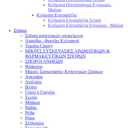
Κλήματα Οινοποιήσιμα Εγχρωμα -
Μαύρα
Κλήματα Επιτραπέζια
Κλήματα Επιτραπέζια Λευκά
Κλήματα Επιτραπέζια Εγχρωμα - Μαύρα
Σπόροι
Σπόροι κηπευτικών υποκείμενα
Αραχίδα - Φυστίκι Κελυφοτό
Τομάτα Cherry
ΜΙΚΡΕΣ ΣΥΣΚΕΥΑΣΙΕΣ ΑΡΩΜΑΤΙΚΩΝ &
ΦΑΡΜΑΚΕΥΤΙΚΩΝ ΣΠΟΡΩΝ
ΣΠΟΡΟΙ ΑΝΘΕΩΝ
Φράουλα
Μικρές Συσκευασίες Κηπευτικών Σπόρων
Αγκινάρα
Αντζούρι
Βλήτο
Γουλί ή Γογγύλι
Ζωχός
Μπάμια
Ραδίκι
Ρέβα
Ρόκα
Σέσκουλο