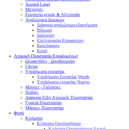
Δομικά Laser
Μετρητές
Εργαλεία χειρός & Αξεσουάρ
Αναλώσιμα Δομικών
Διάφορα αναλώσιμα-εξαρτήματα
Βίδωμα
Διάτρηση
Επεξεργασία Επιφανειών
Κατεδάφιση
Κοπή
Ατομική Προστασία Εργαζομένων
Ωτοασπίδες - Ωτοβύσματα
Γάντια
Υποδήματα εργασίας
Υποδήματα Εργασίας Wurth
Υποδήματα εργασίας Nuevo
Μποτες - Γαλότσες
Ποδιές
Διάφορα Είδη Ατομικής Προστασίας
Γυαλιά Προστασίας
Μάσκες Προστασίας
Φυτά
Κλήματα
Κλήματα Οινοποιήσιμα
Κλήματα Οινοποιήσιμα Λευκά