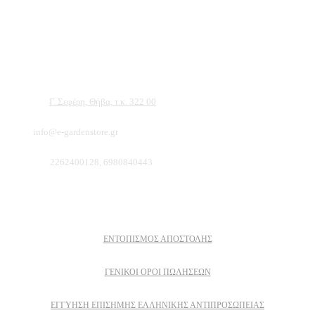
Αντιπροσωπεύουμε μεγάλες εταιρείες δομικών εργαλείων, μηχανημάτων κήπου
και εργαλείων χειρός, εργαλεία κήπου Αμπατζίδη και πολλά ακόμα, τα οποία
μπορείτε να ανακαλύψετε κάνοντας μια περιήγηση στην ιστοσελίδα μας, και
είμαστε σίγουροι ότι θα βρείτε πολλά προϊόντα που θα καλύψουν τις ανάγκες των
φυτών και του κήπου σας.
Διεύθυνση:
Γ. Σεφέρη, Θήβα, τ.κ. 322 00
Email:
info@e-gardenstore.gr
Τηλέφωνο:
2262400128, 6980840443
Πληροφοριες
ΕΝΤΟΠΙΣΜΟΣ ΑΠΟΣΤΟΛΗΣ
ΓΕΝΙΚΟΙ ΟΡΟΙ ΠΩΛΗΣΕΩΝ
ΕΓΓΎΗΣΗ ΕΠΊΣΗΜΗΣ ΕΛΛΗΝΙΚΉΣ ΑΝΤΙΠΡΟΣΩΠΕΊΑΣ