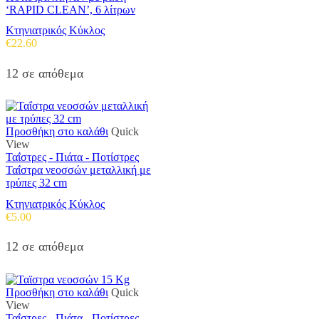
‘RAPID CLEAN’, 6 λίτρων
Κτηνιατρικός Κύκλος
€
22.60
12 σε απόθεμα
Προσθήκη στο καλάθι
Quick
View
Ταΐστρες - Πιάτα - Ποτίστρες
Ταΐστρα νεοσσών μεταλλική με
τρύπες 32 cm
Κτηνιατρικός Κύκλος
€
5.00
12 σε απόθεμα
Προσθήκη στο καλάθι
Quick
View
Ταΐστρες - Πιάτα - Ποτίστρες