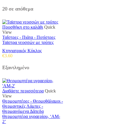
20 σε απόθεμα
Προσθήκη στο καλάθι
Quick
View
Ταΐστρες - Πιάτα - Ποτίστρες
Ταϊστρα νεοσσών με τρύπες
Κτηνιατρικός Κύκλος
€
3.60
Εξαντλημένο
Διαβάστε περισσότερα
Quick
View
Θερμομητέρες - Θερμοθάλαμοι -
Θερμαντικές Λάμπες -
Θερμαινόμενα Δάπεδα
Θερμομητέρα υγραερίου, ‘AM-
2’