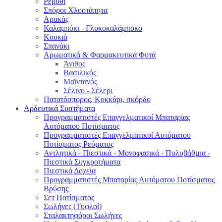
Ρεβύθι
Σπόροι Χλοοτάπητα
Αρακάς
Καλαμπόκι - Γλυκοκαλάμποκο
Κουκιά
Σπανάκι
Αρωματικά & Φαρμακευτικά Φυτά
Άνιθος
Βασιλικός
Μαϊντανός
Σέλινο - Σέλερι
Πατατόσπορος, Κοκκάρι, σκόρδο
Αρδευτικά Συστήματα
Προγραμματιστές Επαγγελματικοί Μπαταρίας
Αυτόματου Ποτίσματος
Προγραμματιστές Επαγγελματικοί Αυτόματου
Ποτίσματος Ρεύματος
Αντλητικά - Πιεστικά - Μονοφασικά - Πολυβάθμια -
Πιεστικά Συγκροτήματα
Πιεστικά Δοχεία
Προγραμματιστές Μπαταρίας Αυτόματου Ποτίσματος
Βρύσης
Σετ Ποτίσματος
Σωλήνες (Τυφλοί)
Σταλακτηφόροι Σωλήνες