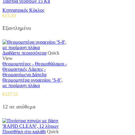
Ταϊστρα νεοσσών 15 Kg
Κτηνιατρικός Κύκλος
€
15.10
Εξαντλημένο
Διαβάστε περισσότερα
Quick
View
Θερμομητέρες - Θερμοθάλαμοι -
Θερμαντικές Λάμπες -
Θερμαινόμενα Δάπεδα
Θερμομητέρα υγραερίου ‘S-8’,
με πυρίμαχη πλάκα
€
127.51
12 σε απόθεμα
Προσθήκη στο καλάθι
Quick