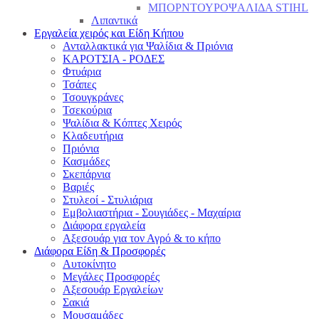
ΜΠΟΡΝΤΟΥΡΟΨΑΛΙΔΑ STIHL
Λιπαντικά
Εργαλεία χειρός και Είδη Κήπου
Ανταλλακτικά για Ψαλίδια & Πριόνια
ΚΑΡΟΤΣΙΑ - ΡΟΔΕΣ
Φτυάρια
Τσάπες
Τσουγκράνες
Τσεκούρια
Ψαλίδια & Κόπτες Χειρός
Κλαδευτήρια
Πριόνια
Κασμάδες
Σκεπάρνια
Βαριές
Στυλεοί - Στυλιάρια
Εμβολιαστήρια - Σουγιάδες - Μαχαίρια
Διάφορα εργαλεία
Αξεσουάρ για τον Αγρό & το κήπο
Διάφορα Είδη & Προσφορές
Αυτοκίνητο
Μεγάλες Προσφορές
Αξεσουάρ Εργαλείων
Σακιά
Μουσαμάδες