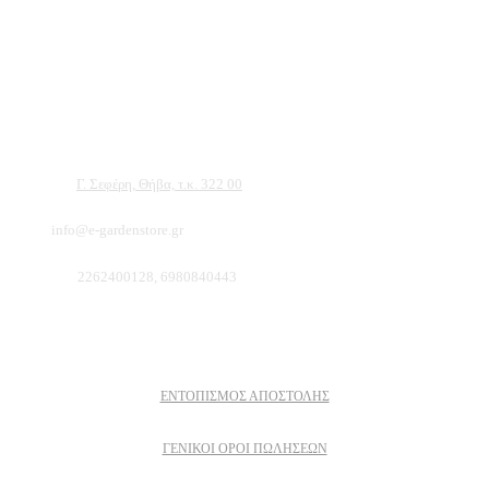
Αντιπροσωπεύουμε μεγάλες εταιρείες δομικών εργαλείων, μηχανημάτων κήπου
και εργαλείων χειρός, εργαλεία κήπου Αμπατζίδη και πολλά ακόμα, τα οποία
μπορείτε να ανακαλύψετε κάνοντας μια περιήγηση στην ιστοσελίδα μας, και
είμαστε σίγουροι ότι θα βρείτε πολλά προϊόντα που θα καλύψουν τις ανάγκες των
φυτών και του κήπου σας.
Διεύθυνση:
Γ. Σεφέρη, Θήβα, τ.κ. 322 00
Email:
info@e-gardenstore.gr
Τηλέφωνο:
2262400128, 6980840443
Πληροφοριες
ΕΝΤΟΠΙΣΜΟΣ ΑΠΟΣΤΟΛΗΣ
ΓΕΝΙΚΟΙ ΟΡΟΙ ΠΩΛΗΣΕΩΝ