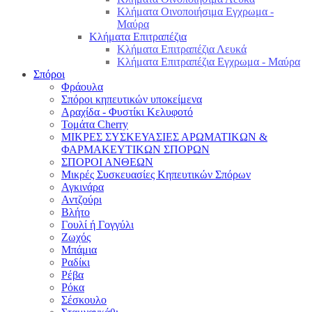
Κλήματα Οινοποιήσιμα Εγχρωμα -
Μαύρα
Κλήματα Επιτραπέζια
Κλήματα Επιτραπέζια Λευκά
Κλήματα Επιτραπέζια Εγχρωμα - Μαύρα
Σπόροι
Φράουλα
Σπόροι κηπευτικών υποκείμενα
Αραχίδα - Φυστίκι Κελυφοτό
Τομάτα Cherry
ΜΙΚΡΕΣ ΣΥΣΚΕΥΑΣΙΕΣ ΑΡΩΜΑΤΙΚΩΝ &
ΦΑΡΜΑΚΕΥΤΙΚΩΝ ΣΠΟΡΩΝ
ΣΠΟΡΟΙ ΑΝΘΕΩΝ
Μικρές Συσκευασίες Κηπευτικών Σπόρων
Αγκινάρα
Αντζούρι
Βλήτο
Γουλί ή Γογγύλι
Ζωχός
Μπάμια
Ραδίκι
Ρέβα
Ρόκα
Σέσκουλο