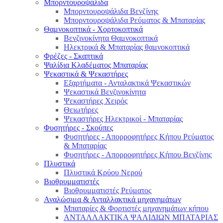
Μπορντουροψάλιδα
Μπορντουροψάλιδα Βενζίνης
Μπορντουροψάλιδα Ρεύματος & Μπαταρίας
Θαμνοκοπτικά - Χορτοκοπτικά
Βενζινοκίνητα Θαμνοκοπτικά
Ηλεκτρικά & Μπαταρίας θαμνοκοπτικά
Φρέζες - Σκαπτικά
Ψαλίδια Κλαδέματος Μπαταρίας
Ψεκαστικά & Ψεκαστήρες
Εξαρτήματα - Ανταλακτικά Ψεκαστικών
Ψεκαστικά Βενζινοκίνητα
Ψεκαστήρες Χειρός
Θειωτήρες
Ψεκαστήρες Ηλεκτρικοί - Μπαταρίας
Φυσητήρες - Σκούπες
Φυσητήρες - Απορροφητήρες Κήπου Ρεύματος
& Μπαταρίας
Φυσητήρες - Απορροφητήρες Κήπου Βενζίνης
Πλυστικά
Πλυστικά Κρύου Νερού
Βιοθρυμματιστές
Βιοθρυμματιστές Ρεύματος
Αναλώσιμα & Ανταλλακτικά μηχανημάτων
Μπαταρίες & Φορτιστές μηχανημάτων κήπου
ΑΝΤΑΛΛΑΚΤΙΚΑ ΨΑΛΙΔΙΩΝ ΜΠΑΤΑΡΙAΣ