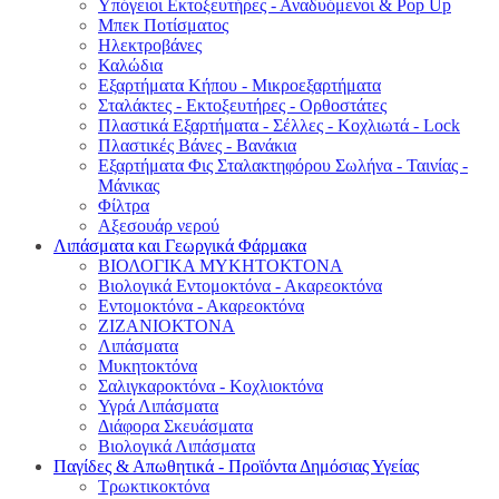
Υπόγειοι Εκτοξευτήρες - Αναδυόμενοι & Pop Up
Μπεκ Ποτίσματος
Ηλεκτροβάνες
Καλώδια
Εξαρτήματα Κήπου - Μικροεξαρτήματα
Σταλάκτες - Εκτοξευτήρες - Ορθοστάτες
Πλαστικά Εξαρτήματα - Σέλλες - Κοχλιωτά - Lock
Πλαστικές Βάνες - Βανάκια
Εξαρτήματα Φις Σταλακτηφόρου Σωλήνα - Ταινίας -
Μάνικας
Φίλτρα
Αξεσουάρ νερού
Λιπάσματα και Γεωργικά Φάρμακα
ΒΙΟΛΟΓΙΚΑ ΜΥΚΗΤΟΚΤΟΝΑ
Βιολογικά Εντομοκτόνα - Ακαρεοκτόνα
Εντομοκτόνα - Ακαρεοκτόνα
ΖΙΖΑΝΙΟΚΤΟΝΑ
Λιπάσματα
Μυκητοκτόνα
Σαλιγκαροκτόνα - Κοχλιοκτόνα
Υγρά Λιπάσματα
Διάφορα Σκευάσματα
Βιολογικά Λιπάσματα
Παγίδες & Απωθητικά - Προϊόντα Δημόσιας Υγείας
Τρωκτικοκτόνα