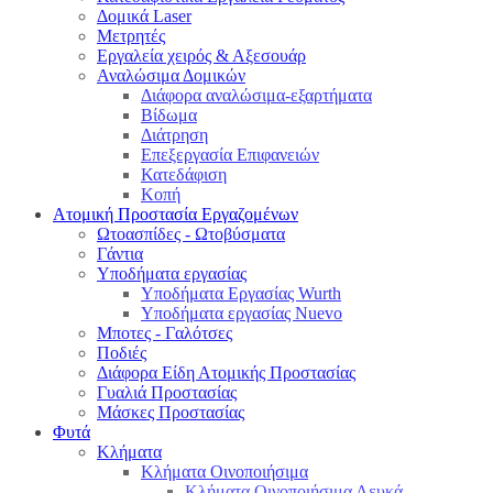
Δομικά Laser
Μετρητές
Εργαλεία χειρός & Αξεσουάρ
Αναλώσιμα Δομικών
Διάφορα αναλώσιμα-εξαρτήματα
Βίδωμα
Διάτρηση
Επεξεργασία Επιφανειών
Κατεδάφιση
Κοπή
Ατομική Προστασία Εργαζομένων
Ωτοασπίδες - Ωτοβύσματα
Γάντια
Υποδήματα εργασίας
Υποδήματα Εργασίας Wurth
Υποδήματα εργασίας Nuevo
Μποτες - Γαλότσες
Ποδιές
Διάφορα Είδη Ατομικής Προστασίας
Γυαλιά Προστασίας
Μάσκες Προστασίας
Φυτά
Κλήματα
Κλήματα Οινοποιήσιμα
Κλήματα Οινοποιήσιμα Λευκά