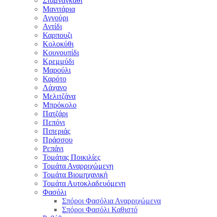
Σταμναγκάθι
Μανιτάρια
Αγγούρι
Αντίδι
Καρπουζι
Κολοκύθι
Κουνουπίδι
Κρεμμύδι
Μαρούλι
Καρότο
Λάχανο
Μελιτζάνα
Μπρόκολο
Πατζάρι
Πεπόνι
Πιπεριάς
Πράσσου
Ρεπάνι
Τομάτας Ποικιλίες
Τομάτα Αναρριχώμενη
Τομάτα Βιομηχανική
Τομάτα Αυτοκλαδευόμενη
Φασόλι
Σπόροι Φασόλια Αναρριχώμενα
Σπόροι Φασόλι Καθιστό