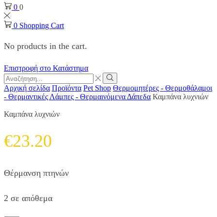
0
0
0
Shopping Cart
No products in the cart.
Επιστροφή στο Κατάστημα
Search
input
Search
Αρχική σελίδα
Προϊόντα
Pet Shop
Θερμομητέρες - Θερμοθάλαμοι
- Θερμαντικές Λάμπες - Θερμαινόμενα Δάπεδα
Καμπάνα λυχνιών
Καμπάνα λυχνιών
€
23.20
Θέρμανση πτηνών
2 σε απόθεμα