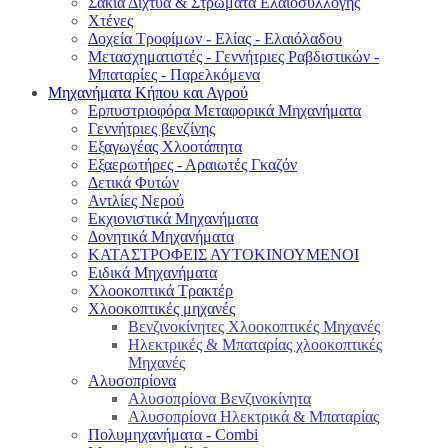
Σακιά Δίχτυα & Στρώματα Ελαιοσυλλογής
Χτένες
Δοχεία Τροφίμων - Ελίας - Ελαιόλαδου
Μετασχηματιστές - Γεννήτριες Ραβδιστικών -
Μπαταρίες - Παρελκόμενα
Μηχανήματα Κήπου και Αγρού
Eρπυστριοφόρα Μεταφορικά Μηχανήματα
Γεννήτριες βενζίνης
Εξαγωγέας Χλοοτάπητα
Εξαερωτήρες - Αραιωτές Γκαζόν
Δετικά Φυτών
Αντλίες Νερού
Εκχιονιστικά Μηχανήματα
Δονητικά Μηχανήματα
ΚΑΤΑΣΤΡΟΦΕΙΣ ΑΥΤΟΚΙΝΟΥΜΕΝΟΙ
Ειδικά Μηχανήματα
Χλοοκοπτικά Τρακτέρ
Χλοοκοπτικές μηχανές
Βενζινοκίνητες Χλοοκοπτικές Μηχανές
Ηλεκτρικές & Μπαταρίας χλοοκοπτικές
Μηχανές
Αλυσοπρίονα
Αλυσοπρίονα Βενζινοκίνητα
Αλυσοπρίονα Ηλεκτρικά & Μπαταρίας
Πολυμηχανήματα - Combi