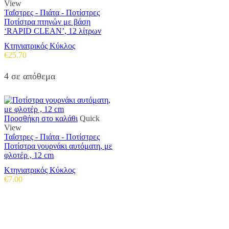
View
Ταΐστρες - Πιάτα - Ποτίστρες
Ποτίστρα πτηνών με βάση
‘RAPID CLEAN’, 12 λίτρων
Κτηνιατρικός Κύκλος
€
25.70
4 σε απόθεμα
Προσθήκη στο καλάθι
Quick
View
Ταΐστρες - Πιάτα - Ποτίστρες
Ποτίστρα γουρνάκι αυτόματη, με
φλοτέρ , 12 cm
Κτηνιατρικός Κύκλος
€
7.00