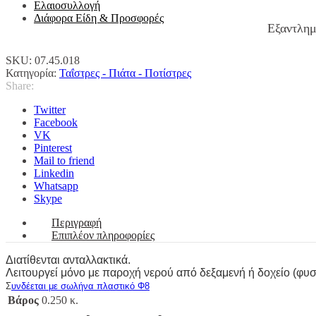
Ελαιοσυλλογή
Διάφορα Είδη & Προσφορές
Εξαντλη
SKU:
07.45.018
Κατηγορία:
Ταΐστρες - Πιάτα - Ποτίστρες
Share:
Twitter
Facebook
VK
Pinterest
Mail to friend
Linkedin
Whatsapp
Skype
Περιγραφή
Επιπλέον πληροφορίες
Διατίθενται ανταλλακτικά.
Λειτουργεί μόνο με παροχή νερού από δεξαμενή ή δοχείο (φυσικ
Σ
υνδέεται με σωλήνα πλαστικό Φ8
Βάρος
0.250 κ.