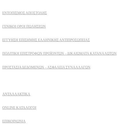
ΕΝΤΟΠΙΣΜΟΣ ΑΠΟΣΤΟΛΗΣ
ΓΕΝΙΚΟΙ ΟΡΟΙ ΠΩΛΗΣΕΩΝ
ΕΓΓΎΗΣΗ ΕΠΊΣΗΜΗΣ ΕΛΛΗΝΙΚΉΣ ΑΝΤΙΠΡΟΣΩΠΕΊΑΣ
ΠΟΛΙΤΙΚΉ ΕΠΙΣΤΡΟΦΏΝ ΠΡΟΪΌΝΤΩΝ – ΔΙΚΑΙΏΜΑΤΑ ΚΑΤΑΝΑΛΩΤΏΝ
ΠΡΟΣΤΑΣΊΑ ΔΕΔΟΜΈΝΩΝ – ΑΣΦΆΛΕΙΑ ΣΥΝΑΛΛΑΓΏΝ
Δειτε επισης
ΑΝΤΑΛΛΑΚΤΙΚΑ
ONLINE ΚΑΤΑΛΟΓΟΙ
ΕΠΙΚΟΙΝΩΝΙΑ