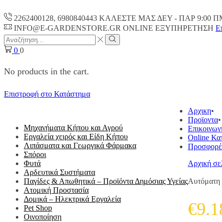
2262400128, 6980840443 ΚΑΛΕΣΤΕ ΜΑΣ ΔΕΥ - ΠΑΡ 9:00 Π
INFO@E-GARDENSTORE.GR ONLINE ΕΞΥΠΗΡΕΤΗΣH
Ε
Search
input
Search
0
0
No products in the cart.
Επιστροφή στο Κατάστημα
ΟΛΕΣ ΟΙ ΚΑΤΗΓΟΡΙΕΣ
Αρχικη
Προϊοντα
Μηχανήματα Κήπου και Αγρού
Επικοινων
Εργαλεία χειρός και Είδη Κήπου
Online Κα
Λιπάσματα και Γεωργικά Φάρμακα
Προσφορέ
Σπόροι
Φυτά
Αρχική σε
Αρδευτικά Συστήματα
Παγίδες & Απωθητικά – Προϊόντα Δημόσιας Υγείας
Αυτόματη 
Ατομική Προστασία
Δομικά – Ηλεκτρικά Εργαλεία
€
9.1
Pet Shop
Οινοποίηση