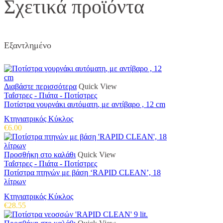
Σχετικά προϊόντα
Εξαντλημένο
Διαβάστε περισσότερα
Quick View
Ταΐστρες - Πιάτα - Ποτίστρες
Ποτίστρα γουρνάκι αυτόματη, με αντίβαρο , 12 cm
Κτηνιατρικός Κύκλος
€
6.00
Προσθήκη στο καλάθι
Quick View
Ταΐστρες - Πιάτα - Ποτίστρες
Ποτίστρα πτηνών με βάση ‘RAPID CLEAN’, 18
λίτρων
Κτηνιατρικός Κύκλος
€
28.55