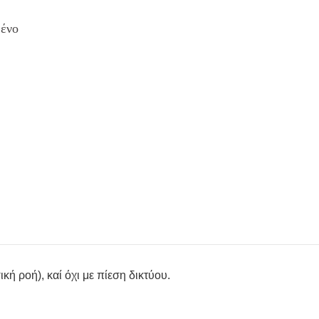
μένο
ή ροή), καί όχι με πίεση δικτύου.