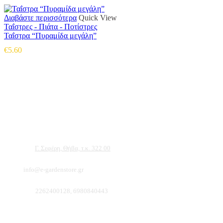
Διαβάστε περισσότερα
Quick View
Ταΐστρες - Πιάτα - Ποτίστρες
Ταΐστρα “Πυραμίδα μεγάλη”
€
5.60
Αντιπροσωπεύουμε μεγάλες εταιρείες δομικών εργαλείων, μηχανημάτων κήπου και ε
ότι θα βρείτε πολλά προϊόντα που θα καλύψουν τις ανάγκες των φυτών και του κήπ
Διεύθυνση:
Γ. Σεφέρη, Θήβα, τ.κ. 322 00
Email:
info@e-gardenstore.gr
Τηλέφωνο:
2262400128, 6980840443
Πληροφοριες