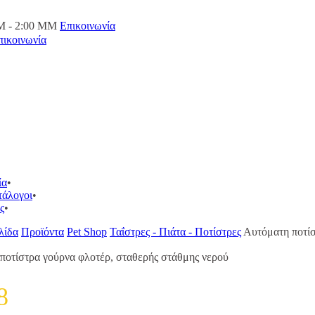
M - 2:00 ΜΜ
Επικοινωνία
πικοινωνία
ία
τάλογοι
ς
λίδα
Προϊόντα
Pet Shop
Ταΐστρες - Πιάτα - Ποτίστρες
Αυτόματη ποτίσ
ποτίστρα γούρνα φλοτέρ, σταθερής στάθμης νερού
8