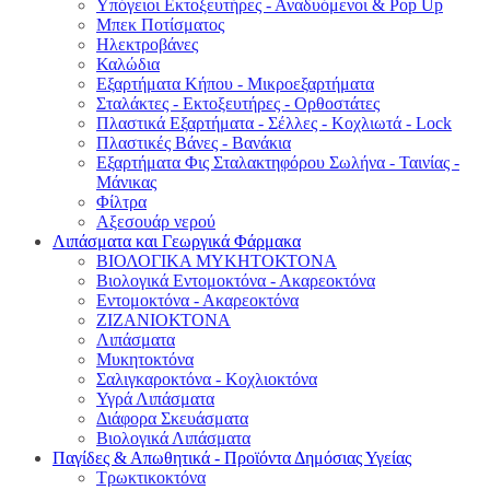
Υπόγειοι Εκτοξευτήρες - Αναδυόμενοι & Pop Up
Μπεκ Ποτίσματος
Ηλεκτροβάνες
Καλώδια
Εξαρτήματα Κήπου - Μικροεξαρτήματα
Σταλάκτες - Εκτοξευτήρες - Ορθοστάτες
Πλαστικά Εξαρτήματα - Σέλλες - Κοχλιωτά - Lock
Πλαστικές Βάνες - Βανάκια
Εξαρτήματα Φις Σταλακτηφόρου Σωλήνα - Ταινίας -
Μάνικας
Φίλτρα
Αξεσουάρ νερού
Λιπάσματα και Γεωργικά Φάρμακα
ΒΙΟΛΟΓΙΚΑ ΜΥΚΗΤΟΚΤΟΝΑ
Βιολογικά Εντομοκτόνα - Ακαρεοκτόνα
Εντομοκτόνα - Ακαρεοκτόνα
ΖΙΖΑΝΙΟΚΤΟΝΑ
Λιπάσματα
Μυκητοκτόνα
Σαλιγκαροκτόνα - Κοχλιοκτόνα
Υγρά Λιπάσματα
Διάφορα Σκευάσματα
Βιολογικά Λιπάσματα
Παγίδες & Απωθητικά - Προϊόντα Δημόσιας Υγείας
Τρωκτικοκτόνα