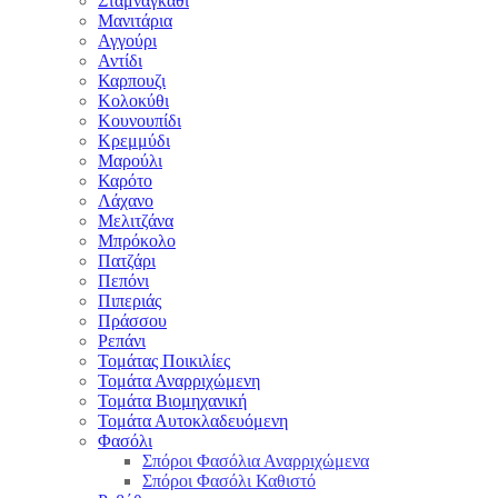
Σταμναγκάθι
Μανιτάρια
Αγγούρι
Αντίδι
Καρπουζι
Κολοκύθι
Κουνουπίδι
Κρεμμύδι
Μαρούλι
Καρότο
Λάχανο
Μελιτζάνα
Μπρόκολο
Πατζάρι
Πεπόνι
Πιπεριάς
Πράσσου
Ρεπάνι
Τομάτας Ποικιλίες
Τομάτα Αναρριχώμενη
Τομάτα Βιομηχανική
Τομάτα Αυτοκλαδευόμενη
Φασόλι
Σπόροι Φασόλια Αναρριχώμενα
Σπόροι Φασόλι Καθιστό