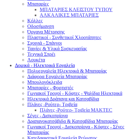
Μπαταρίες
ΜΠΑΤΑΡΙΕΣ ΚΛΕΙΣΤΟΥ ΤΥΠΟΥ
ΑΛΚΑΛΙΚΕΣ ΜΠΑΤΑΡΙΕΣ
Κόλλες
Οδοσήμανση
Όργανα Μέτρησης
Πλαστικοί - Συνθετικοί Χλοοτάπητες
Σχοινιά - Σπάγγοι
Ταινίες & Υλικά Συσκευασίας
Τεχνικά Σπρέι
Λουκέτα
Δομικά - Ηλεκτρικά Εργαλεία
Πολυεργαλεία Ηλεκτρικά & Μπαταρίας
Διάφορα Εργαλεία Μπαταρίας
Μπουλονόκλειδα
Μπαταρίες - Φορτιστές
Γωνιακοί Τροχοί - Κόφτες - Ψαλίδια Ηλεκτρικά
Ηλεκτρικά Δράπανα και Κατσαβίδια
Πλάνες -Ρούτερ- Τριβεία
Πλάνες -Ρούτερ- Τριβεία MAKTEC
Σέγες - Δισκοπρίονα
Δραπανοκατσάβιδα & Κατσαβίδια Μπαταρίας
Γωνιακοί Τροχοί - Δισκοπρίονα - Κόφτες - Σέγες
Μπαταρίας
Κατεδαφιστικά Εργαλεία Ρεύματος