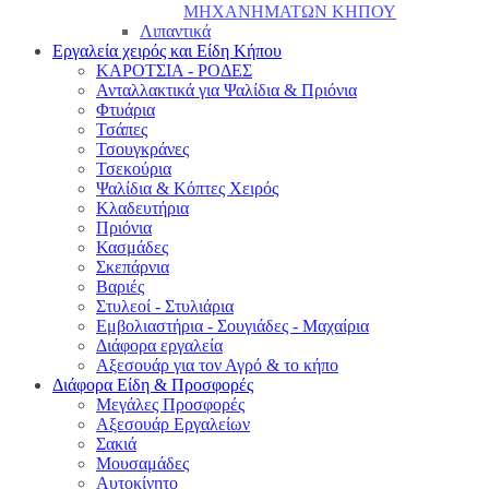
ΜΗΧΑΝΗΜΑΤΩΝ ΚΗΠΟΥ
Λιπαντικά
Εργαλεία χειρός και Είδη Κήπου
ΚΑΡΟΤΣΙΑ - ΡΟΔΕΣ
Ανταλλακτικά για Ψαλίδια & Πριόνια
Φτυάρια
Τσάπες
Τσουγκράνες
Τσεκούρια
Ψαλίδια & Κόπτες Χειρός
Κλαδευτήρια
Πριόνια
Κασμάδες
Σκεπάρνια
Βαριές
Στυλεοί - Στυλιάρια
Εμβολιαστήρια - Σουγιάδες - Μαχαίρια
Διάφορα εργαλεία
Αξεσουάρ για τον Αγρό & το κήπο
Διάφορα Είδη & Προσφορές
Μεγάλες Προσφορές
Αξεσουάρ Εργαλείων
Σακιά
Μουσαμάδες
Αυτοκίνητο