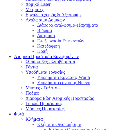
Δομικά Laser
Μετρητές
Εργαλεία χειρός & Αξεσουάρ
Αναλώσιμα Δομικών
Διάφορα αναλώσιμα-εξαρτήματα
Βίδωμα
Διάτρηση
Επεξεργασία Επιφανειών
Κατεδάφιση
Κοπή
Ατομική Προστασία Εργαζομένων
Ωτοασπίδες - Ωτοβύσματα
Γάντια
Υποδήματα εργασίας
Υποδήματα Εργασίας Wurth
Υποδήματα εργασίας Nuevo
Μποτες - Γαλότσες
Ποδιές
Διάφορα Είδη Ατομικής Προστασίας
Γυαλιά Προστασίας
Μάσκες Προστασίας
Φυτά
Κλήματα
Κλήματα Οινοποιήσιμα
Κλήματα Οινοποιήσιμα Λευκά