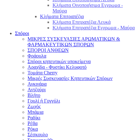
Κλήματα Οινοποιήσιμα Εγχρωμα -
Μαύρα
Κλήματα Επιτραπέζια
Κλήματα Επιτραπέζια Λευκά
Κλήματα Επιτραπέζια Εγχρωμα - Μαύρα
Σπόροι
ΜΙΚΡΕΣ ΣΥΣΚΕΥΑΣΙΕΣ ΑΡΩΜΑΤΙΚΩΝ &
ΦΑΡΜΑΚΕΥΤΙΚΩΝ ΣΠΟΡΩΝ
ΣΠΟΡΟΙ ΑΝΘΕΩΝ
Φράουλα
Σπόροι κηπευτικών υποκείμενα
Αραχίδα - Φυστίκι Κελυφοτό
Τομάτα Cherry
Μικρές Συσκευασίες Κηπευτικών Σπόρων
Αγκινάρα
Αντζούρι
Βλήτο
Γουλί ή Γογγύλι
Ζωχός
Μπάμια
Ραδίκι
Ρέβα
Ρόκα
Σέσκουλο