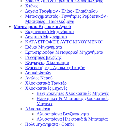
Σακιά Δίχτυα & Στρώματα Ελαιοσυλλογής
Χτένες
Δοχεία Τροφίμων - Ελίας - Ελαιόλαδου
Μετασχηματιστές - Γεννήτριες Ραβδιστικών -
Μπαταρίες - Παρελκόμενα
Μηχανήματα Κήπου και Αγρού
Εκχιονιστικά Μηχανήματα
Δονητικά Μηχανήματα
ΚΑΤΑΣΤΡΟΦΕΙΣ ΑΥΤΟΚΙΝΟΥΜΕΝΟΙ
Ειδικά Μηχανήματα
Eρπυστριοφόρα Μεταφορικά Μηχανήματα
Γεννήτριες βενζίνης
Εξαγωγέας Χλοοτάπητα
Εξαερωτήρες - Αραιωτές Γκαζόν
Δετικά Φυτών
Αντλίες Νερού
Χλοοκοπτικά Τρακτέρ
Χλοοκοπτικές μηχανές
Βενζινοκίνητες Χλοοκοπτικές Μηχανές
Ηλεκτρικές & Μπαταρίας χλοοκοπτικές
Μηχανές
Αλυσοπρίονα
Αλυσοπρίονα Βενζινοκίνητα
Αλυσοπρίονα Ηλεκτρικά & Μπαταρίας
Πολυμηχανήματα - Combi