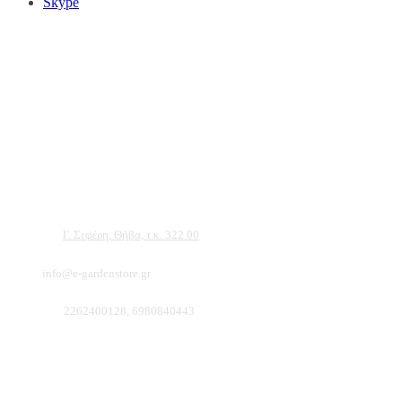
Skype
Αντιπροσωπεύουμε μεγάλες εταιρείες δομικών εργαλείων, μηχανημάτων κήπου
και εργαλείων χειρός, εργαλεία κήπου Αμπατζίδη και πολλά ακόμα, τα οποία
μπορείτε να ανακαλύψετε κάνοντας μια περιήγηση στην ιστοσελίδα μας, και
είμαστε σίγουροι ότι θα βρείτε πολλά προϊόντα που θα καλύψουν τις ανάγκες των
φυτών και του κήπου σας.
Διεύθυνση:
Γ. Σεφέρη, Θήβα, τ.κ. 322 00
Email:
info@e-gardenstore.gr
Τηλέφωνο:
2262400128, 6980840443
Πληροφοριες