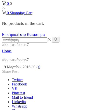
0
0
0
Shopping Cart
No products in the cart.
Επιστροφή στο Κατάστημα
Search
input
Search
about-us-footer-7
Home
about-us-footer-7
19 Μαρτίου, 2016
/
0
/
0
Share Post
Twitter
Facebook
VK
Pinterest
Mail to friend
Linkedin
Whatsapp