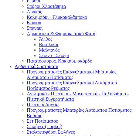
Ρεβύθι
Σπόροι Χλοοτάπητα
Αρακάς
Καλαμπόκι - Γλυκοκαλάμποκο
Κουκιά
Σπανάκι
Αρωματικά & Φαρμακευτικά Φυτά
Άνιθος
Βασιλικός
Μαϊντανός
Σέλινο - Σέλερι
Πατατόσπορος, Κοκκάρι, σκόρδο
Αρδευτικά Συστήματα
Προγραμματιστές Επαγγελματικοί Μπαταρίας
Αυτόματου Ποτίσματος
Προγραμματιστές Επαγγελματικοί Αυτόματου
Ποτίσματος Ρεύματος
Αντλητικά - Πιεστικά - Μονοφασικά - Πολυβάθμια -
Πιεστικά Συγκροτήματα
Πιεστικά Δοχεία
Προγραμματιστές Μπαταρίας Αυτόματου Ποτίσματος
Βρύσης
Σετ Ποτίσματος
Σωλήνες (Τυφλοί)
Σταλακτηφόροι Σωλήνες