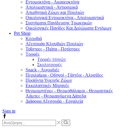
Εντομοκτόνα - Ακαρεοκτόνα
Απολυμαντικά - Αντιοσμικά
Απωθητικά Ζώων και Πουλιών
Οικολογικά Εντομοκτόνα - Απολυμαντικά
Συστήματα Παγίδευσης Τρωκτικών
Οικολογικές Παγίδες Και Δολώματα Εντόμων
Pet Shop
Κλουβιά
Αξεσουάρ Κλουβιών Πουλιών
Ταΐστρες - Πιάτα - Ποτίστρες
Τροφές
Τροφές πτηνών
Σκυλοτροφές
Snack - Λιχουδιές
Περιλαίμια - Οδηγοί - Γάντζοι - Αλυσίδες
Προϊόντα Υγιεινής Ζώων
Εκκολαπτικές Μηχανές
Θερμομητέρες - Θερμοθάλαμοι - Θερμαντικές
Λάμπες - Θερμαινόμενα Δάπεδα
Διάφορα Αξεσουάρ - Εργαλεία
Sign in
Facebook
Search
input
Search