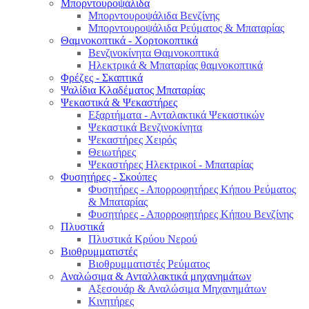
Μπορντουροψάλιδα
Μπορντουροψάλιδα Βενζίνης
Μπορντουροψάλιδα Ρεύματος & Μπαταρίας
Θαμνοκοπτικά - Χορτοκοπτικά
Βενζινοκίνητα Θαμνοκοπτικά
Ηλεκτρικά & Μπαταρίας θαμνοκοπτικά
Φρέζες - Σκαπτικά
Ψαλίδια Κλαδέματος Μπαταρίας
Ψεκαστικά & Ψεκαστήρες
Εξαρτήματα - Ανταλακτικά Ψεκαστικών
Ψεκαστικά Βενζινοκίνητα
Ψεκαστήρες Χειρός
Θειωτήρες
Ψεκαστήρες Ηλεκτρικοί - Μπαταρίας
Φυσητήρες - Σκούπες
Φυσητήρες - Απορροφητήρες Κήπου Ρεύματος
& Μπαταρίας
Φυσητήρες - Απορροφητήρες Κήπου Βενζίνης
Πλυστικά
Πλυστικά Κρύου Νερού
Βιοθρυμματιστές
Βιοθρυμματιστές Ρεύματος
Αναλώσιμα & Ανταλλακτικά μηχανημάτων
Αξεσουάρ & Αναλώσιμα Μηχανημάτων
Κινητήρες