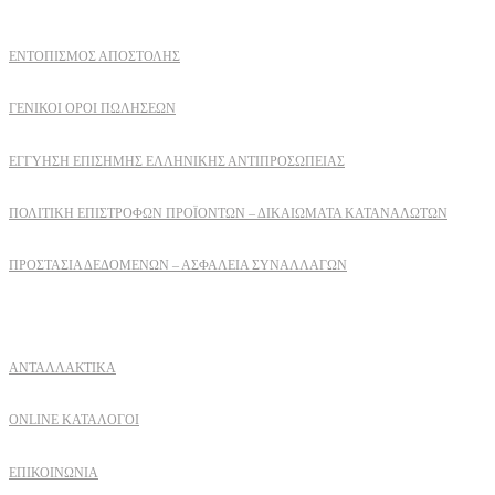
ΕΝΤΟΠΙΣΜΟΣ ΑΠΟΣΤΟΛΗΣ
ΓΕΝΙΚΟΙ ΟΡΟΙ ΠΩΛΗΣΕΩΝ
ΕΓΓΎΗΣΗ ΕΠΊΣΗΜΗΣ ΕΛΛΗΝΙΚΉΣ ΑΝΤΙΠΡΟΣΩΠΕΊΑΣ
ΠΟΛΙΤΙΚΉ ΕΠΙΣΤΡΟΦΏΝ ΠΡΟΪΌΝΤΩΝ – ΔΙΚΑΙΏΜΑΤΑ ΚΑΤΑΝΑΛΩΤΏΝ
ΠΡΟΣΤΑΣΊΑ ΔΕΔΟΜΈΝΩΝ – ΑΣΦΆΛΕΙΑ ΣΥΝΑΛΛΑΓΏΝ
Δειτε επισης
ΑΝΤΑΛΛΑΚΤΙΚΑ
ONLINE ΚΑΤΑΛΟΓΟΙ
ΕΠΙΚΟΙΝΩΝΙΑ