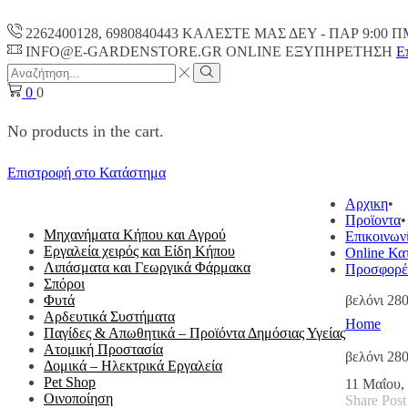
2262400128, 6980840443 ΚΑΛΕΣΤΕ ΜΑΣ ΔΕΥ - ΠΑΡ 9:00 Π
INFO@E-GARDENSTORE.GR ONLINE ΕΞΥΠΗΡΕΤΗΣH
Ε
Search
input
Search
0
0
No products in the cart.
Επιστροφή στο Κατάστημα
ΟΛΕΣ ΟΙ ΚΑΤΗΓΟΡΙΕΣ
Αρχικη
Προϊοντα
Μηχανήματα Κήπου και Αγρού
Επικοινων
Εργαλεία χειρός και Είδη Κήπου
Online Κα
Λιπάσματα και Γεωργικά Φάρμακα
Προσφορέ
Σπόροι
Φυτά
βελόνι 28
Αρδευτικά Συστήματα
Home
Παγίδες & Απωθητικά – Προϊόντα Δημόσιας Υγείας
Ατομική Προστασία
βελόνι 28
Δομικά – Ηλεκτρικά Εργαλεία
Pet Shop
11 Μαΐου,
Οινοποίηση
Share Post