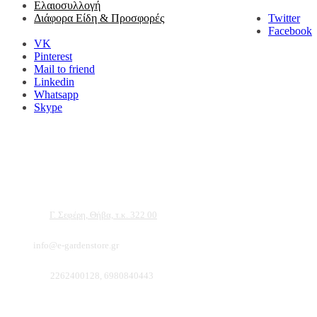
Ελαιοσυλλογή
Twitter
Διάφορα Είδη & Προσφορές
Facebook
VK
Pinterest
Mail to friend
Linkedin
Whatsapp
Skype
Αντιπροσωπεύουμε μεγάλες εταιρείες δομικών εργαλείων, μηχανημάτων κήπου και ε
ότι θα βρείτε πολλά προϊόντα που θα καλύψουν τις ανάγκες των φυτών και του κήπ
Διεύθυνση:
Γ. Σεφέρη, Θήβα, τ.κ. 322 00
Email:
info@e-gardenstore.gr
Τηλέφωνο:
2262400128, 6980840443
Πληροφοριες