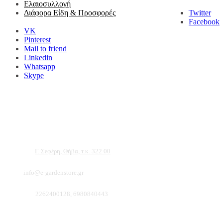
Ελαιοσυλλογή
Twitter
Διάφορα Είδη & Προσφορές
Facebook
VK
Pinterest
Mail to friend
Linkedin
Whatsapp
Skype
Αντιπροσωπεύουμε μεγάλες εταιρείες δομικών εργαλείων, μηχανημάτων κήπου και ε
ότι θα βρείτε πολλά προϊόντα που θα καλύψουν τις ανάγκες των φυτών και του κήπ
Διεύθυνση:
Γ. Σεφέρη, Θήβα, τ.κ. 322 00
Email:
info@e-gardenstore.gr
Τηλέφωνο:
2262400128, 6980840443
Πληροφοριες