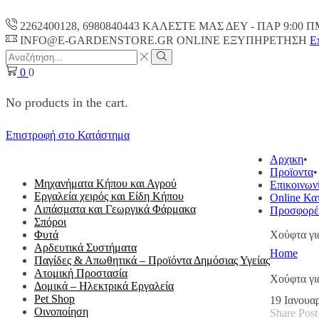
2262400128, 6980840443 ΚΑΛΕΣΤΕ ΜΑΣ ΔΕΥ - ΠΑΡ 9:00 Π
INFO@E-GARDENSTORE.GR ONLINE ΕΞΥΠΗΡΕΤΗΣH
Ε
Search
input
Search
0
0
No products in the cart.
Επιστροφή στο Κατάστημα
ΟΛΕΣ ΟΙ ΚΑΤΗΓΟΡΙΕΣ
Αρχικη
Προϊοντα
Μηχανήματα Κήπου και Αγρού
Επικοινων
Εργαλεία χειρός και Είδη Κήπου
Online Κα
Λιπάσματα και Γεωργικά Φάρμακα
Προσφορέ
Σπόροι
Φυτά
Χούφτα γ
Αρδευτικά Συστήματα
Home
Παγίδες & Απωθητικά – Προϊόντα Δημόσιας Υγείας
Ατομική Προστασία
Χούφτα γ
Δομικά – Ηλεκτρικά Εργαλεία
Pet Shop
19 Ιανουα
Οινοποίηση
Share Post