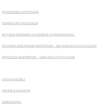
ΕΝΤΟΠΙΣΜΟΣ ΑΠΟΣΤΟΛΗΣ
ΓΕΝΙΚΟΙ ΟΡΟΙ ΠΩΛΗΣΕΩΝ
ΕΓΓΎΗΣΗ ΕΠΊΣΗΜΗΣ ΕΛΛΗΝΙΚΉΣ ΑΝΤΙΠΡΟΣΩΠΕΊΑΣ
ΠΟΛΙΤΙΚΉ ΕΠΙΣΤΡΟΦΏΝ ΠΡΟΪΌΝΤΩΝ – ΔΙΚΑΙΏΜΑΤΑ ΚΑΤΑΝΑΛΩΤΏΝ
ΠΡΟΣΤΑΣΊΑ ΔΕΔΟΜΈΝΩΝ – ΑΣΦΆΛΕΙΑ ΣΥΝΑΛΛΑΓΏΝ
Δειτε επισης
ΑΝΤΑΛΛΑΚΤΙΚΑ
ONLINE ΚΑΤΑΛΟΓΟΙ
ΕΠΙΚΟΙΝΩΝΙΑ