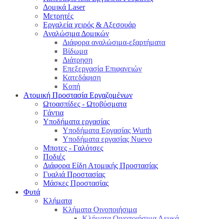
Δομικά Laser
Μετρητές
Εργαλεία χειρός & Αξεσουάρ
Αναλώσιμα Δομικών
Διάφορα αναλώσιμα-εξαρτήματα
Βίδωμα
Διάτρηση
Επεξεργασία Επιφανειών
Κατεδάφιση
Κοπή
Ατομική Προστασία Εργαζομένων
Ωτοασπίδες - Ωτοβύσματα
Γάντια
Υποδήματα εργασίας
Υποδήματα Εργασίας Wurth
Υποδήματα εργασίας Nuevo
Μποτες - Γαλότσες
Ποδιές
Διάφορα Είδη Ατομικής Προστασίας
Γυαλιά Προστασίας
Μάσκες Προστασίας
Φυτά
Κλήματα
Κλήματα Οινοποιήσιμα
Κλήματα Οινοποιήσιμα Λευκά