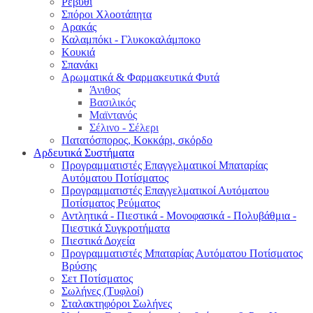
Ρεβύθι
Σπόροι Χλοοτάπητα
Αρακάς
Καλαμπόκι - Γλυκοκαλάμποκο
Κουκιά
Σπανάκι
Αρωματικά & Φαρμακευτικά Φυτά
Άνιθος
Βασιλικός
Μαϊντανός
Σέλινο - Σέλερι
Πατατόσπορος, Κοκκάρι, σκόρδο
Αρδευτικά Συστήματα
Προγραμματιστές Επαγγελματικοί Μπαταρίας
Αυτόματου Ποτίσματος
Προγραμματιστές Επαγγελματικοί Αυτόματου
Ποτίσματος Ρεύματος
Αντλητικά - Πιεστικά - Μονοφασικά - Πολυβάθμια -
Πιεστικά Συγκροτήματα
Πιεστικά Δοχεία
Προγραμματιστές Μπαταρίας Αυτόματου Ποτίσματος
Βρύσης
Σετ Ποτίσματος
Σωλήνες (Τυφλοί)
Σταλακτηφόροι Σωλήνες