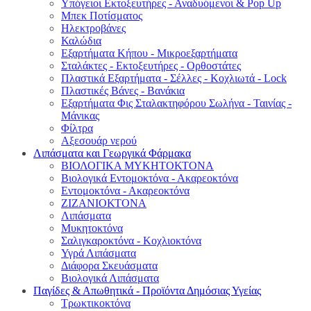
Υπόγειοι Εκτοξευτήρες - Αναδυόμενοι & Pop Up
Μπεκ Ποτίσματος
Ηλεκτροβάνες
Καλώδια
Εξαρτήματα Κήπου - Μικροεξαρτήματα
Σταλάκτες - Εκτοξευτήρες - Ορθοστάτες
Πλαστικά Εξαρτήματα - Σέλλες - Κοχλιωτά - Lock
Πλαστικές Βάνες - Βανάκια
Εξαρτήματα Φις Σταλακτηφόρου Σωλήνα - Ταινίας -
Μάνικας
Φίλτρα
Αξεσουάρ νερού
Λιπάσματα και Γεωργικά Φάρμακα
ΒΙΟΛΟΓΙΚΑ ΜΥΚΗΤΟΚΤΟΝΑ
Βιολογικά Εντομοκτόνα - Ακαρεοκτόνα
Εντομοκτόνα - Ακαρεοκτόνα
ΖΙΖΑΝΙΟΚΤΟΝΑ
Λιπάσματα
Μυκητοκτόνα
Σαλιγκαροκτόνα - Κοχλιοκτόνα
Υγρά Λιπάσματα
Διάφορα Σκευάσματα
Βιολογικά Λιπάσματα
Παγίδες & Απωθητικά - Προϊόντα Δημόσιας Υγείας
Τρωκτικοκτόνα