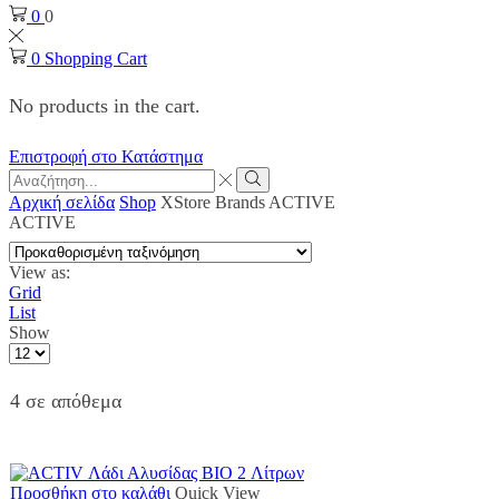
0
0
0
Shopping Cart
No products in the cart.
Επιστροφή στο Κατάστημα
Search
input
Search
Αρχική σελίδα
Shop
XStore Brands
ACTIVE
ACTIVE
View as:
Grid
List
Show
Products
per
page
4 σε απόθεμα
Προσθήκη στο καλάθι
Quick View