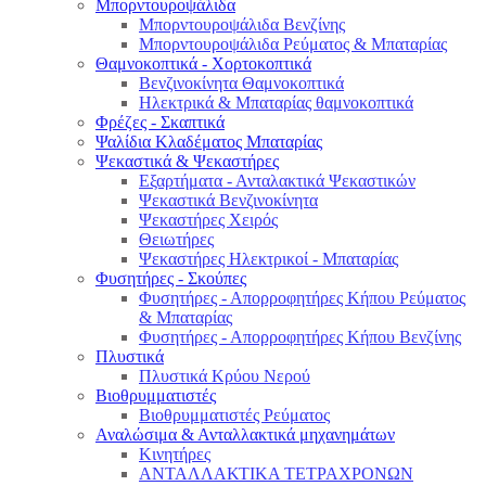
Μπορντουροψάλιδα
Μπορντουροψάλιδα Βενζίνης
Μπορντουροψάλιδα Ρεύματος & Μπαταρίας
Θαμνοκοπτικά - Χορτοκοπτικά
Βενζινοκίνητα Θαμνοκοπτικά
Ηλεκτρικά & Μπαταρίας θαμνοκοπτικά
Φρέζες - Σκαπτικά
Ψαλίδια Κλαδέματος Μπαταρίας
Ψεκαστικά & Ψεκαστήρες
Εξαρτήματα - Ανταλακτικά Ψεκαστικών
Ψεκαστικά Βενζινοκίνητα
Ψεκαστήρες Χειρός
Θειωτήρες
Ψεκαστήρες Ηλεκτρικοί - Μπαταρίας
Φυσητήρες - Σκούπες
Φυσητήρες - Απορροφητήρες Κήπου Ρεύματος
& Μπαταρίας
Φυσητήρες - Απορροφητήρες Κήπου Βενζίνης
Πλυστικά
Πλυστικά Κρύου Νερού
Βιοθρυμματιστές
Βιοθρυμματιστές Ρεύματος
Αναλώσιμα & Ανταλλακτικά μηχανημάτων
Κινητήρες
ΑΝΤΑΛΛΑΚΤΙΚΑ ΤΕΤΡΑΧΡΟΝΩΝ