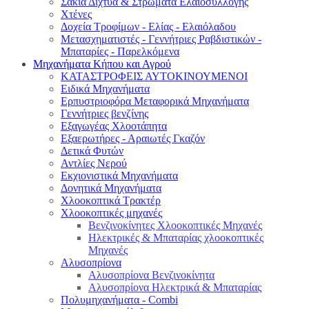
Σακιά Δίχτυα & Στρώματα Ελαιοσυλλογής
Χτένες
Δοχεία Τροφίμων - Ελίας - Ελαιόλαδου
Μετασχηματιστές - Γεννήτριες Ραβδιστικών -
Μπαταρίες - Παρελκόμενα
Μηχανήματα Κήπου και Αγρού
ΚΑΤΑΣΤΡΟΦΕΙΣ ΑΥΤΟΚΙΝΟΥΜΕΝΟΙ
Ειδικά Μηχανήματα
Eρπυστριοφόρα Μεταφορικά Μηχανήματα
Γεννήτριες βενζίνης
Εξαγωγέας Χλοοτάπητα
Εξαερωτήρες - Αραιωτές Γκαζόν
Δετικά Φυτών
Αντλίες Νερού
Εκχιονιστικά Μηχανήματα
Δονητικά Μηχανήματα
Χλοοκοπτικά Τρακτέρ
Χλοοκοπτικές μηχανές
Βενζινοκίνητες Χλοοκοπτικές Μηχανές
Ηλεκτρικές & Μπαταρίας χλοοκοπτικές
Μηχανές
Αλυσοπρίονα
Αλυσοπρίονα Βενζινοκίνητα
Αλυσοπρίονα Ηλεκτρικά & Μπαταρίας
Πολυμηχανήματα - Combi