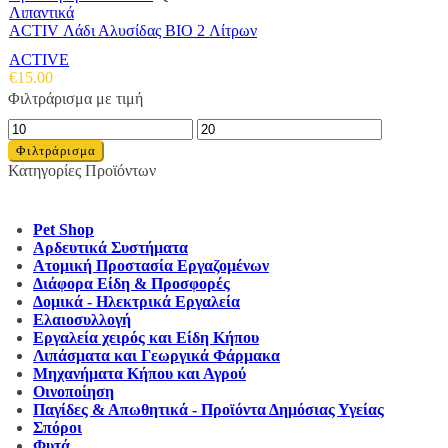
Λιπαντικά
ACTIV Λάδι Αλυσίδας BIO 2 Λίτρων
ACTIVE
€
15.00
Φιλτράρισμα με τιμή
Ελάχιστη
Μέγιστη
τιμή
τιμή
Φιλτράρισμα
Κατηγορίες Προϊόντων
Pet Shop
Αρδευτικά Συστήματα
Ατομική Προστασία Εργαζομένων
Διάφορα Είδη & Προσφορές
Δομικά - Ηλεκτρικά Εργαλεία
Ελαιοσυλλογή
Εργαλεία χειρός και Είδη Κήπου
Λιπάσματα και Γεωργικά Φάρμακα
Μηχανήματα Κήπου και Αγρού
Οινοποίηση
Παγίδες & Απωθητικά - Προϊόντα Δημόσιας Υγείας
Σπόροι
Φυτά