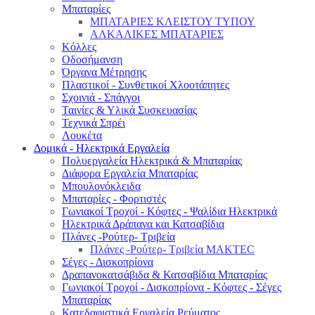
Μπαταρίες
ΜΠΑΤΑΡΙΕΣ ΚΛΕΙΣΤΟΥ ΤΥΠΟΥ
ΑΛΚΑΛΙΚΕΣ ΜΠΑΤΑΡΙΕΣ
Κόλλες
Οδοσήμανση
Όργανα Μέτρησης
Πλαστικοί - Συνθετικοί Χλοοτάπητες
Σχοινιά - Σπάγγοι
Ταινίες & Υλικά Συσκευασίας
Τεχνικά Σπρέι
Λουκέτα
Δομικά - Ηλεκτρικά Εργαλεία
Πολυεργαλεία Ηλεκτρικά & Μπαταρίας
Διάφορα Εργαλεία Μπαταρίας
Μπουλονόκλειδα
Μπαταρίες - Φορτιστές
Γωνιακοί Τροχοί - Κόφτες - Ψαλίδια Ηλεκτρικά
Ηλεκτρικά Δράπανα και Κατσαβίδια
Πλάνες -Ρούτερ- Τριβεία
Πλάνες -Ρούτερ- Τριβεία MAKTEC
Σέγες - Δισκοπρίονα
Δραπανοκατσάβιδα & Κατσαβίδια Μπαταρίας
Γωνιακοί Τροχοί - Δισκοπρίονα - Κόφτες - Σέγες
Μπαταρίας
Κατεδαφιστικά Εργαλεία Ρεύματος