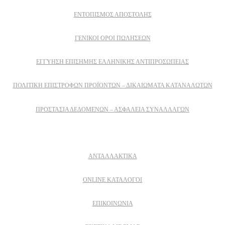
ΕΝΤΟΠΙΣΜΟΣ ΑΠΟΣΤΟΛΗΣ
ΓΕΝΙΚΟΙ ΟΡΟΙ ΠΩΛΗΣΕΩΝ
ΕΓΓΎΗΣΗ ΕΠΊΣΗΜΗΣ ΕΛΛΗΝΙΚΉΣ ΑΝΤΙΠΡΟΣΩΠΕΊΑΣ
ΠΟΛΙΤΙΚΉ ΕΠΙΣΤΡΟΦΏΝ ΠΡΟΪΌΝΤΩΝ – ΔΙΚΑΙΏΜΑΤΑ ΚΑΤΑΝΑΛΩΤΏΝ
ΠΡΟΣΤΑΣΊΑ ΔΕΔΟΜΈΝΩΝ – ΑΣΦΆΛΕΙΑ ΣΥΝΑΛΛΑΓΏΝ
Δειτε επισης
ΑΝΤΑΛΛΑΚΤΙΚΑ
ONLINE ΚΑΤΑΛΟΓΟΙ
ΕΠΙΚΟΙΝΩΝΙΑ