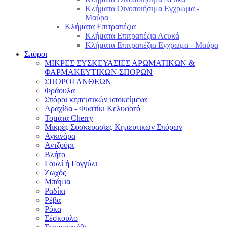
Κλήματα Οινοποιήσιμα Εγχρωμα -
Μαύρα
Κλήματα Επιτραπέζια
Κλήματα Επιτραπέζια Λευκά
Κλήματα Επιτραπέζια Εγχρωμα - Μαύρα
Σπόροι
ΜΙΚΡΕΣ ΣΥΣΚΕΥΑΣΙΕΣ ΑΡΩΜΑΤΙΚΩΝ &
ΦΑΡΜΑΚΕΥΤΙΚΩΝ ΣΠΟΡΩΝ
ΣΠΟΡΟΙ ΑΝΘΕΩΝ
Φράουλα
Σπόροι κηπευτικών υποκείμενα
Αραχίδα - Φυστίκι Κελυφοτό
Τομάτα Cherry
Μικρές Συσκευασίες Κηπευτικών Σπόρων
Αγκινάρα
Αντζούρι
Βλήτο
Γουλί ή Γογγύλι
Ζωχός
Μπάμια
Ραδίκι
Ρέβα
Ρόκα
Σέσκουλο