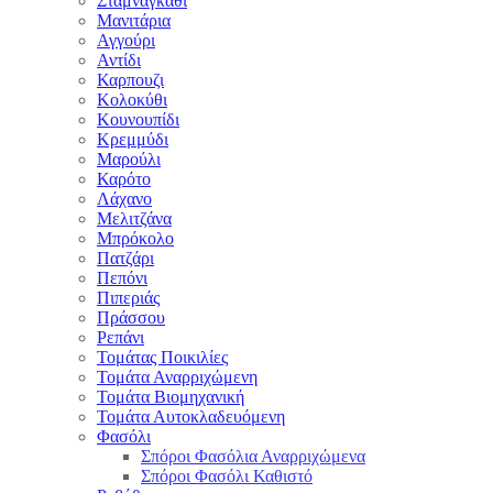
Σταμναγκάθι
Μανιτάρια
Αγγούρι
Αντίδι
Καρπουζι
Κολοκύθι
Κουνουπίδι
Κρεμμύδι
Μαρούλι
Καρότο
Λάχανο
Μελιτζάνα
Μπρόκολο
Πατζάρι
Πεπόνι
Πιπεριάς
Πράσσου
Ρεπάνι
Τομάτας Ποικιλίες
Τομάτα Αναρριχώμενη
Τομάτα Βιομηχανική
Τομάτα Αυτοκλαδευόμενη
Φασόλι
Σπόροι Φασόλια Αναρριχώμενα
Σπόροι Φασόλι Καθιστό