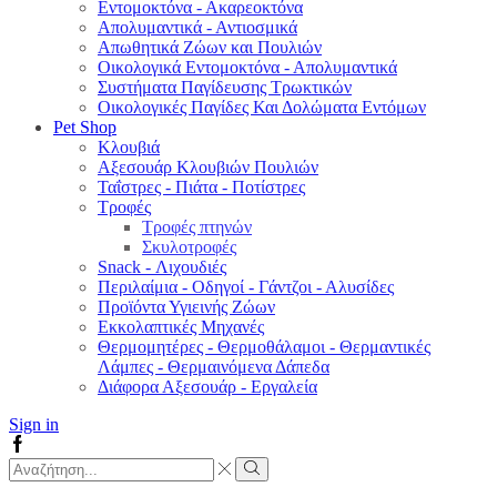
Εντομοκτόνα - Ακαρεοκτόνα
Απολυμαντικά - Αντιοσμικά
Απωθητικά Ζώων και Πουλιών
Οικολογικά Εντομοκτόνα - Απολυμαντικά
Συστήματα Παγίδευσης Τρωκτικών
Οικολογικές Παγίδες Και Δολώματα Εντόμων
Pet Shop
Κλουβιά
Αξεσουάρ Κλουβιών Πουλιών
Ταΐστρες - Πιάτα - Ποτίστρες
Τροφές
Τροφές πτηνών
Σκυλοτροφές
Snack - Λιχουδιές
Περιλαίμια - Οδηγοί - Γάντζοι - Αλυσίδες
Προϊόντα Υγιεινής Ζώων
Εκκολαπτικές Μηχανές
Θερμομητέρες - Θερμοθάλαμοι - Θερμαντικές
Λάμπες - Θερμαινόμενα Δάπεδα
Διάφορα Αξεσουάρ - Εργαλεία
Sign in
Facebook
Search
input
Search