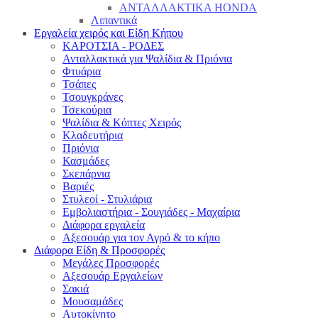
ΑΝΤΑΛΛΑΚΤΙΚΑ HONDA
Λιπαντικά
Εργαλεία χειρός και Είδη Κήπου
ΚΑΡΟΤΣΙΑ - ΡΟΔΕΣ
Ανταλλακτικά για Ψαλίδια & Πριόνια
Φτυάρια
Τσάπες
Τσουγκράνες
Τσεκούρια
Ψαλίδια & Κόπτες Χειρός
Κλαδευτήρια
Πριόνια
Κασμάδες
Σκεπάρνια
Βαριές
Στυλεοί - Στυλιάρια
Εμβολιαστήρια - Σουγιάδες - Μαχαίρια
Διάφορα εργαλεία
Αξεσουάρ για τον Αγρό & το κήπο
Διάφορα Είδη & Προσφορές
Μεγάλες Προσφορές
Αξεσουάρ Εργαλείων
Σακιά
Μουσαμάδες
Αυτοκίνητο