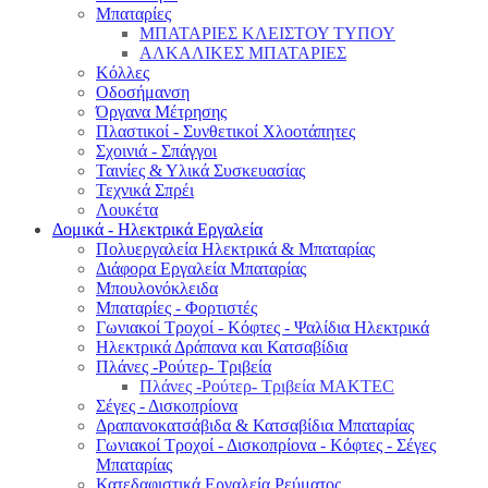
Μπαταρίες
ΜΠΑΤΑΡΙΕΣ ΚΛΕΙΣΤΟΥ ΤΥΠΟΥ
ΑΛΚΑΛΙΚΕΣ ΜΠΑΤΑΡΙΕΣ
Κόλλες
Οδοσήμανση
Όργανα Μέτρησης
Πλαστικοί - Συνθετικοί Χλοοτάπητες
Σχοινιά - Σπάγγοι
Ταινίες & Υλικά Συσκευασίας
Τεχνικά Σπρέι
Λουκέτα
Δομικά - Ηλεκτρικά Εργαλεία
Πολυεργαλεία Ηλεκτρικά & Μπαταρίας
Διάφορα Εργαλεία Μπαταρίας
Μπουλονόκλειδα
Μπαταρίες - Φορτιστές
Γωνιακοί Τροχοί - Κόφτες - Ψαλίδια Ηλεκτρικά
Ηλεκτρικά Δράπανα και Κατσαβίδια
Πλάνες -Ρούτερ- Τριβεία
Πλάνες -Ρούτερ- Τριβεία MAKTEC
Σέγες - Δισκοπρίονα
Δραπανοκατσάβιδα & Κατσαβίδια Μπαταρίας
Γωνιακοί Τροχοί - Δισκοπρίονα - Κόφτες - Σέγες
Μπαταρίας
Κατεδαφιστικά Εργαλεία Ρεύματος