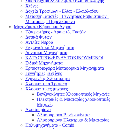
Σακιά Δίχτυα & Στρώματα Ελαιοσυλλογής
Χτένες
Δοχεία Τροφίμων - Ελίας - Ελαιόλαδου
Μετασχηματιστές - Γεννήτριες Ραβδιστικών -
Μπαταρίες - Παρελκόμενα
Μηχανήματα Κήπου και Αγρού
Εξαερωτήρες - Αραιωτές Γκαζόν
Δετικά Φυτών
Αντλίες Νερού
Εκχιονιστικά Μηχανήματα
Δονητικά Μηχανήματα
ΚΑΤΑΣΤΡΟΦΕΙΣ ΑΥΤΟΚΙΝΟΥΜΕΝΟΙ
Ειδικά Μηχανήματα
Eρπυστριοφόρα Μεταφορικά Μηχανήματα
Γεννήτριες βενζίνης
Εξαγωγέας Χλοοτάπητα
Χλοοκοπτικά Τρακτέρ
Χλοοκοπτικές μηχανές
Βενζινοκίνητες Χλοοκοπτικές Μηχανές
Ηλεκτρικές & Μπαταρίας χλοοκοπτικές
Μηχανές
Αλυσοπρίονα
Αλυσοπρίονα Βενζινοκίνητα
Αλυσοπρίονα Ηλεκτρικά & Μπαταρίας
Πολυμηχανήματα - Combi