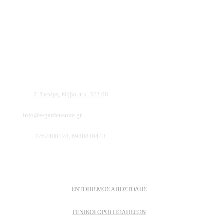
Αντιπροσωπεύουμε μεγάλες εταιρείες δομικών εργαλείων, μηχανημάτων κήπου
και εργαλείων χειρός, εργαλεία κήπου Αμπατζίδη και πολλά ακόμα, τα οποία
μπορείτε να ανακαλύψετε κάνοντας μια περιήγηση στην ιστοσελίδα μας, και
είμαστε σίγουροι ότι θα βρείτε πολλά προϊόντα που θα καλύψουν τις ανάγκες των
φυτών και του κήπου σας.
Διεύθυνση:
Γ. Σεφέρη, Θήβα, τ.κ. 322 00
Email:
info@e-gardenstore.gr
Τηλέφωνο:
2262400128, 6980840443
Πληροφοριες
ΕΝΤΟΠΙΣΜΟΣ ΑΠΟΣΤΟΛΗΣ
ΓΕΝΙΚΟΙ ΟΡΟΙ ΠΩΛΗΣΕΩΝ