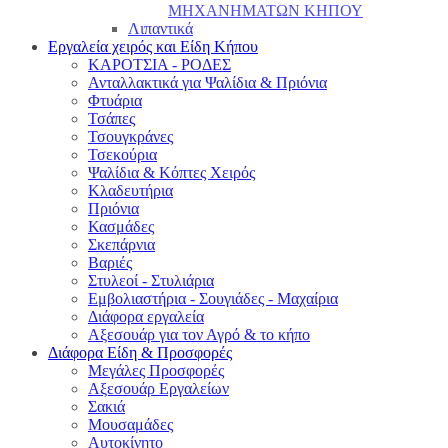
ΜΗΧΑΝΗΜΑΤΩΝ ΚΗΠΟΥ
Λιπαντικά
Εργαλεία χειρός και Είδη Κήπου
ΚΑΡΟΤΣΙΑ - ΡΟΔΕΣ
Ανταλλακτικά για Ψαλίδια & Πριόνια
Φτυάρια
Τσάπες
Τσουγκράνες
Τσεκούρια
Ψαλίδια & Κόπτες Χειρός
Κλαδευτήρια
Πριόνια
Κασμάδες
Σκεπάρνια
Βαριές
Στυλεοί - Στυλιάρια
Εμβολιαστήρια - Σουγιάδες - Μαχαίρια
Διάφορα εργαλεία
Αξεσουάρ για τον Αγρό & το κήπο
Διάφορα Είδη & Προσφορές
Μεγάλες Προσφορές
Αξεσουάρ Εργαλείων
Σακιά
Μουσαμάδες
Αυτοκίνητο