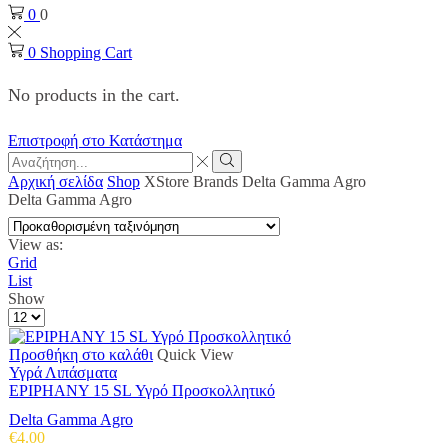
0
0
0
Shopping Cart
No products in the cart.
Επιστροφή στο Κατάστημα
Search
input
Search
Αρχική σελίδα
Shop
XStore Brands
Delta Gamma Agro
Delta Gamma Agro
View as:
Grid
List
Show
Products
per
page
Προσθήκη στο καλάθι
Quick View
Υγρά Λιπάσματα
EPIPHANY 15 SL Υγρό Προσκολλητικό
Delta Gamma Agro
€
4.00