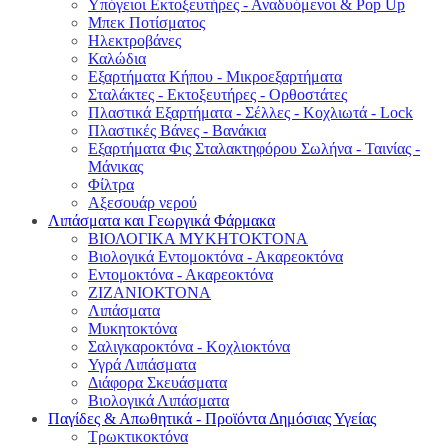
Υπόγειοι Εκτοξευτήρες - Αναδυόμενοι & Pop Up
Μπεκ Ποτίσματος
Ηλεκτροβάνες
Καλώδια
Εξαρτήματα Κήπου - Μικροεξαρτήματα
Σταλάκτες - Εκτοξευτήρες - Ορθοστάτες
Πλαστικά Εξαρτήματα - Σέλλες - Κοχλιωτά - Lock
Πλαστικές Βάνες - Βανάκια
Εξαρτήματα Φις Σταλακτηφόρου Σωλήνα - Ταινίας -
Μάνικας
Φίλτρα
Αξεσουάρ νερού
Λιπάσματα και Γεωργικά Φάρμακα
ΒΙΟΛΟΓΙΚΑ ΜΥΚΗΤΟΚΤΟΝΑ
Βιολογικά Εντομοκτόνα - Ακαρεοκτόνα
Εντομοκτόνα - Ακαρεοκτόνα
ΖΙΖΑΝΙΟΚΤΟΝΑ
Λιπάσματα
Μυκητοκτόνα
Σαλιγκαροκτόνα - Κοχλιοκτόνα
Υγρά Λιπάσματα
Διάφορα Σκευάσματα
Βιολογικά Λιπάσματα
Παγίδες & Απωθητικά - Προϊόντα Δημόσιας Υγείας
Τρωκτικοκτόνα