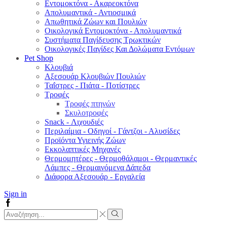
Εντομοκτόνα - Ακαρεοκτόνα
Απολυμαντικά - Αντιοσμικά
Απωθητικά Ζώων και Πουλιών
Οικολογικά Εντομοκτόνα - Απολυμαντικά
Συστήματα Παγίδευσης Τρωκτικών
Οικολογικές Παγίδες Και Δολώματα Εντόμων
Pet Shop
Κλουβιά
Αξεσουάρ Κλουβιών Πουλιών
Ταΐστρες - Πιάτα - Ποτίστρες
Τροφές
Τροφές πτηνών
Σκυλοτροφές
Snack - Λιχουδιές
Περιλαίμια - Οδηγοί - Γάντζοι - Αλυσίδες
Προϊόντα Υγιεινής Ζώων
Εκκολαπτικές Μηχανές
Θερμομητέρες - Θερμοθάλαμοι - Θερμαντικές
Λάμπες - Θερμαινόμενα Δάπεδα
Διάφορα Αξεσουάρ - Εργαλεία
Sign in
Facebook
Search
input
Search