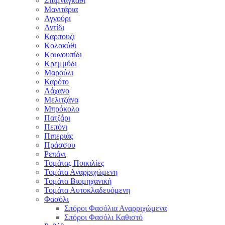
Σταμναγκάθι
Μανιτάρια
Αγγούρι
Αντίδι
Καρπουζι
Κολοκύθι
Κουνουπίδι
Κρεμμύδι
Μαρούλι
Καρότο
Λάχανο
Μελιτζάνα
Μπρόκολο
Πατζάρι
Πεπόνι
Πιπεριάς
Πράσσου
Ρεπάνι
Τομάτας Ποικιλίες
Τομάτα Αναρριχώμενη
Τομάτα Βιομηχανική
Τομάτα Αυτοκλαδευόμενη
Φασόλι
Σπόροι Φασόλια Αναρριχώμενα
Σπόροι Φασόλι Καθιστό