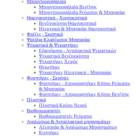
Μπορντουροψάλιδα
Μπορντουροψάλιδα Βενζίνης
Μπορντουροψάλιδα Ρεύματος & Μπαταρίας
Θαμνοκοπτικά - Χορτοκοπτικά
Βενζινοκίνητα Θαμνοκοπτικά
Ηλεκτρικά & Μπαταρίας θαμνοκοπτικά
Φρέζες - Σκαπτικά
Ψαλίδια Κλαδέματος Μπαταρίας
Ψεκαστικά & Ψεκαστήρες
Εξαρτήματα - Ανταλακτικά Ψεκαστικών
Ψεκαστικά Βενζινοκίνητα
Ψεκαστήρες Χειρός
Θειωτήρες
Ψεκαστήρες Ηλεκτρικοί - Μπαταρίας
Φυσητήρες - Σκούπες
Φυσητήρες - Απορροφητήρες Κήπου Ρεύματος
& Μπαταρίας
Φυσητήρες - Απορροφητήρες Κήπου Βενζίνης
Πλυστικά
Πλυστικά Κρύου Νερού
Βιοθρυμματιστές
Βιοθρυμματιστές Ρεύματος
Αναλώσιμα & Ανταλλακτικά μηχανημάτων
Αξεσουάρ & Αναλώσιμα Μηχανημάτων
Κινητήρες