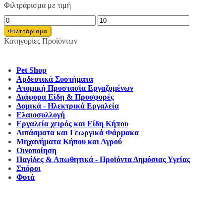
Φιλτράρισμα με τιμή
Ελάχιστη
Μέγιστη
τιμή
τιμή
Φιλτράρισμα
Κατηγορίες Προϊόντων
Pet Shop
Αρδευτικά Συστήματα
Ατομική Προστασία Εργαζομένων
Διάφορα Είδη & Προσφορές
Δομικά - Ηλεκτρικά Εργαλεία
Ελαιοσυλλογή
Εργαλεία χειρός και Είδη Κήπου
Λιπάσματα και Γεωργικά Φάρμακα
Μηχανήματα Κήπου και Αγρού
Οινοποίηση
Παγίδες & Απωθητικά - Προϊόντα Δημόσιας Υγείας
Σπόροι
Φυτά