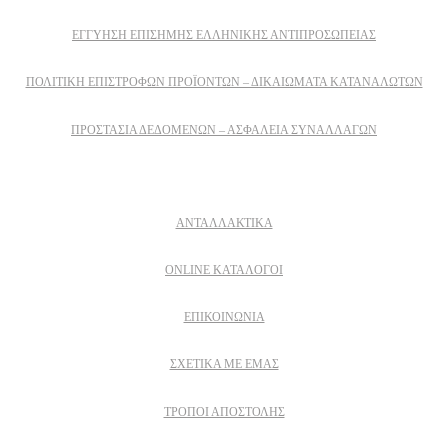
ΕΓΓΎΗΣΗ ΕΠΊΣΗΜΗΣ ΕΛΛΗΝΙΚΉΣ ΑΝΤΙΠΡΟΣΩΠΕΊΑΣ
ΠΟΛΙΤΙΚΉ ΕΠΙΣΤΡΟΦΏΝ ΠΡΟΪΌΝΤΩΝ – ΔΙΚΑΙΏΜΑΤΑ ΚΑΤΑΝΑΛΩΤΏΝ
ΠΡΟΣΤΑΣΊΑ ΔΕΔΟΜΈΝΩΝ – ΑΣΦΆΛΕΙΑ ΣΥΝΑΛΛΑΓΏΝ
Δειτε επισης
ΑΝΤΑΛΛΑΚΤΙΚΑ
ONLINE ΚΑΤΑΛΟΓΟΙ
ΕΠΙΚΟΙΝΩΝΙΑ
ΣΧΕΤΙΚΆ ΜΕ ΕΜΆΣ
ΤΡΌΠΟΙ ΑΠΟΣΤΟΛΉΣ