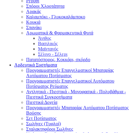
Ρεβύθι
Σπόροι Χλοοτάπητα
Αρακάς
Καλαμπόκι - Γλυκοκαλάμποκο
Κουκιά
Σπανάκι
Αρωματικά & Φαρμακευτικά Φυτά
Άνιθος
Βασιλικός
Μαϊντανός
Σέλινο - Σέλερι
Πατατόσπορος, Κοκκάρι, σκόρδο
Αρδευτικά Συστήματα
Προγραμματιστές Επαγγελματικοί Μπαταρίας
Αυτόματου Ποτίσματος
Προγραμματιστές Επαγγελματικοί Αυτόματου
Ποτίσματος Ρεύματος
Αντλητικά - Πιεστικά - Μονοφασικά - Πολυβάθμια -
Πιεστικά Συγκροτήματα
Πιεστικά Δοχεία
Προγραμματιστές Μπαταρίας Αυτόματου Ποτίσματος
Βρύσης
Σετ Ποτίσματος
Σωλήνες (Τυφλοί)
Σταλακτηφόροι Σωλήνες