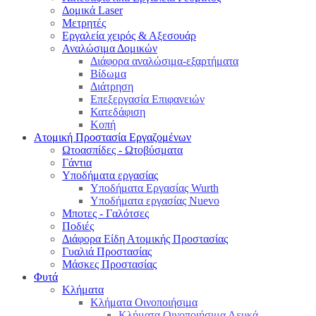
Δομικά Laser
Μετρητές
Εργαλεία χειρός & Αξεσουάρ
Αναλώσιμα Δομικών
Διάφορα αναλώσιμα-εξαρτήματα
Βίδωμα
Διάτρηση
Επεξεργασία Επιφανειών
Κατεδάφιση
Κοπή
Ατομική Προστασία Εργαζομένων
Ωτοασπίδες - Ωτοβύσματα
Γάντια
Υποδήματα εργασίας
Υποδήματα Εργασίας Wurth
Υποδήματα εργασίας Nuevo
Μποτες - Γαλότσες
Ποδιές
Διάφορα Είδη Ατομικής Προστασίας
Γυαλιά Προστασίας
Μάσκες Προστασίας
Φυτά
Κλήματα
Κλήματα Οινοποιήσιμα
Κλήματα Οινοποιήσιμα Λευκά