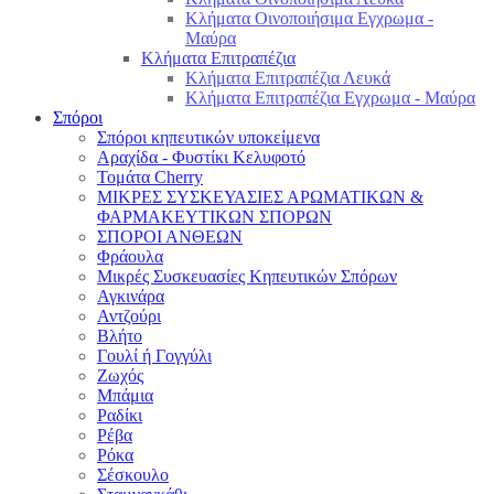
Κλήματα Οινοποιήσιμα Εγχρωμα -
Μαύρα
Κλήματα Επιτραπέζια
Κλήματα Επιτραπέζια Λευκά
Κλήματα Επιτραπέζια Εγχρωμα - Μαύρα
Σπόροι
Σπόροι κηπευτικών υποκείμενα
Αραχίδα - Φυστίκι Κελυφοτό
Τομάτα Cherry
ΜΙΚΡΕΣ ΣΥΣΚΕΥΑΣΙΕΣ ΑΡΩΜΑΤΙΚΩΝ &
ΦΑΡΜΑΚΕΥΤΙΚΩΝ ΣΠΟΡΩΝ
ΣΠΟΡΟΙ ΑΝΘΕΩΝ
Φράουλα
Μικρές Συσκευασίες Κηπευτικών Σπόρων
Αγκινάρα
Αντζούρι
Βλήτο
Γουλί ή Γογγύλι
Ζωχός
Μπάμια
Ραδίκι
Ρέβα
Ρόκα
Σέσκουλο