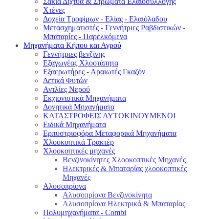
Σακιά Δίχτυα & Στρώματα Ελαιοσυλλογής
Χτένες
Δοχεία Τροφίμων - Ελίας - Ελαιόλαδου
Μετασχηματιστές - Γεννήτριες Ραβδιστικών -
Μπαταρίες - Παρελκόμενα
Μηχανήματα Κήπου και Αγρού
Γεννήτριες βενζίνης
Εξαγωγέας Χλοοτάπητα
Εξαερωτήρες - Αραιωτές Γκαζόν
Δετικά Φυτών
Αντλίες Νερού
Εκχιονιστικά Μηχανήματα
Δονητικά Μηχανήματα
ΚΑΤΑΣΤΡΟΦΕΙΣ ΑΥΤΟΚΙΝΟΥΜΕΝΟΙ
Ειδικά Μηχανήματα
Eρπυστριοφόρα Μεταφορικά Μηχανήματα
Χλοοκοπτικά Τρακτέρ
Χλοοκοπτικές μηχανές
Βενζινοκίνητες Χλοοκοπτικές Μηχανές
Ηλεκτρικές & Μπαταρίας χλοοκοπτικές
Μηχανές
Αλυσοπρίονα
Αλυσοπρίονα Βενζινοκίνητα
Αλυσοπρίονα Ηλεκτρικά & Μπαταρίας
Πολυμηχανήματα - Combi