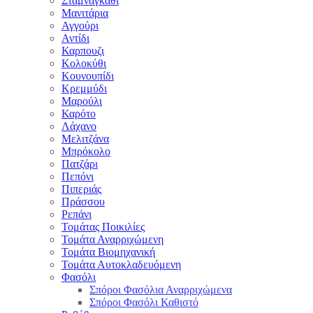
Σταμναγκάθι
Μανιτάρια
Αγγούρι
Αντίδι
Καρπουζι
Κολοκύθι
Κουνουπίδι
Κρεμμύδι
Μαρούλι
Καρότο
Λάχανο
Μελιτζάνα
Μπρόκολο
Πατζάρι
Πεπόνι
Πιπεριάς
Πράσσου
Ρεπάνι
Τομάτας Ποικιλίες
Τομάτα Αναρριχώμενη
Τομάτα Βιομηχανική
Τομάτα Αυτοκλαδευόμενη
Φασόλι
Σπόροι Φασόλια Αναρριχώμενα
Σπόροι Φασόλι Καθιστό