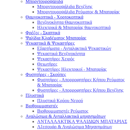
Μπορντουροψάλιδα
Μπορντουροψάλιδα Βενζίνης
Μπορντουροψάλιδα Ρεύματος & Μπαταρίας
Θαμνοκοπτικά - Χορτοκοπτικά
Βενζινοκίνητα Θαμνοκοπτικά
Ηλεκτρικά & Μπαταρίας θαμνοκοπτικά
Φρέζες - Σκαπτικά
Ψαλίδια Κλαδέματος Μπαταρίας
Ψεκαστικά & Ψεκαστήρες
Εξαρτήματα - Ανταλακτικά Ψεκαστικών
Ψεκαστικά Βενζινοκίνητα
Ψεκαστήρες Χειρός
Θειωτήρες
Ψεκαστήρες Ηλεκτρικοί - Μπαταρίας
Φυσητήρες - Σκούπες
Φυσητήρες - Απορροφητήρες Κήπου Ρεύματος
& Μπαταρίας
Φυσητήρες - Απορροφητήρες Κήπου Βενζίνης
Πλυστικά
Πλυστικά Κρύου Νερού
Βιοθρυμματιστές
Βιοθρυμματιστές Ρεύματος
Αναλώσιμα & Ανταλλακτικά μηχανημάτων
ΑΝΤΑΛΛΑΚΤΙΚΑ ΨΑΛΙΔΙΩΝ ΜΠΑΤΑΡΙAΣ
Αξεσουάρ & Αναλώσιμα Μηχανημάτων