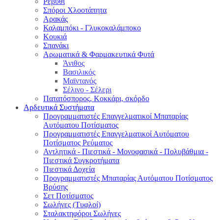
Ρεβύθι
Σπόροι Χλοοτάπητα
Αρακάς
Καλαμπόκι - Γλυκοκαλάμποκο
Κουκιά
Σπανάκι
Αρωματικά & Φαρμακευτικά Φυτά
Άνιθος
Βασιλικός
Μαϊντανός
Σέλινο - Σέλερι
Πατατόσπορος, Κοκκάρι, σκόρδο
Αρδευτικά Συστήματα
Προγραμματιστές Επαγγελματικοί Μπαταρίας
Αυτόματου Ποτίσματος
Προγραμματιστές Επαγγελματικοί Αυτόματου
Ποτίσματος Ρεύματος
Αντλητικά - Πιεστικά - Μονοφασικά - Πολυβάθμια -
Πιεστικά Συγκροτήματα
Πιεστικά Δοχεία
Προγραμματιστές Μπαταρίας Αυτόματου Ποτίσματος
Βρύσης
Σετ Ποτίσματος
Σωλήνες (Τυφλοί)
Σταλακτηφόροι Σωλήνες