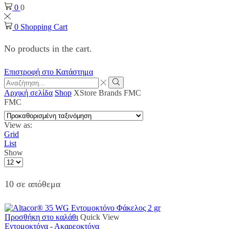
0
0
0
Shopping Cart
No products in the cart.
Επιστροφή στο Κατάστημα
Search
input
Search
Αρχική σελίδα
Shop
XStore Brands
FMC
FMC
View as:
Grid
List
Show
Products
per
page
10 σε απόθεμα
Προσθήκη στο καλάθι
Quick View
Εντομοκτόνα - Ακαρεοκτόνα