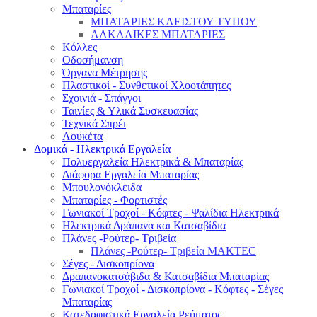
Μπαταρίες
ΜΠΑΤΑΡΙΕΣ ΚΛΕΙΣΤΟΥ ΤΥΠΟΥ
ΑΛΚΑΛΙΚΕΣ ΜΠΑΤΑΡΙΕΣ
Κόλλες
Οδοσήμανση
Όργανα Μέτρησης
Πλαστικοί - Συνθετικοί Χλοοτάπητες
Σχοινιά - Σπάγγοι
Ταινίες & Υλικά Συσκευασίας
Τεχνικά Σπρέι
Λουκέτα
Δομικά - Ηλεκτρικά Εργαλεία
Πολυεργαλεία Ηλεκτρικά & Μπαταρίας
Διάφορα Εργαλεία Μπαταρίας
Μπουλονόκλειδα
Μπαταρίες - Φορτιστές
Γωνιακοί Τροχοί - Κόφτες - Ψαλίδια Ηλεκτρικά
Ηλεκτρικά Δράπανα και Κατσαβίδια
Πλάνες -Ρούτερ- Τριβεία
Πλάνες -Ρούτερ- Τριβεία MAKTEC
Σέγες - Δισκοπρίονα
Δραπανοκατσάβιδα & Κατσαβίδια Μπαταρίας
Γωνιακοί Τροχοί - Δισκοπρίονα - Κόφτες - Σέγες
Μπαταρίας
Κατεδαφιστικά Εργαλεία Ρεύματος