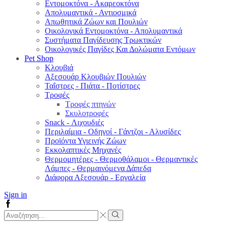
Εντομοκτόνα - Ακαρεοκτόνα
Απολυμαντικά - Αντιοσμικά
Απωθητικά Ζώων και Πουλιών
Οικολογικά Εντομοκτόνα - Απολυμαντικά
Συστήματα Παγίδευσης Τρωκτικών
Οικολογικές Παγίδες Και Δολώματα Εντόμων
Pet Shop
Κλουβιά
Αξεσουάρ Κλουβιών Πουλιών
Ταΐστρες - Πιάτα - Ποτίστρες
Τροφές
Τροφές πτηνών
Σκυλοτροφές
Snack - Λιχουδιές
Περιλαίμια - Οδηγοί - Γάντζοι - Αλυσίδες
Προϊόντα Υγιεινής Ζώων
Εκκολαπτικές Μηχανές
Θερμομητέρες - Θερμοθάλαμοι - Θερμαντικές
Λάμπες - Θερμαινόμενα Δάπεδα
Διάφορα Αξεσουάρ - Εργαλεία
Sign in
Facebook
Search
input
Search