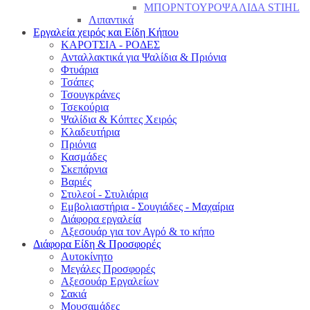
ΜΠΟΡΝΤΟΥΡΟΨΑΛΙΔΑ STIHL
Λιπαντικά
Εργαλεία χειρός και Είδη Κήπου
ΚΑΡΟΤΣΙΑ - ΡΟΔΕΣ
Ανταλλακτικά για Ψαλίδια & Πριόνια
Φτυάρια
Τσάπες
Τσουγκράνες
Τσεκούρια
Ψαλίδια & Κόπτες Χειρός
Κλαδευτήρια
Πριόνια
Κασμάδες
Σκεπάρνια
Βαριές
Στυλεοί - Στυλιάρια
Εμβολιαστήρια - Σουγιάδες - Μαχαίρια
Διάφορα εργαλεία
Αξεσουάρ για τον Αγρό & το κήπο
Διάφορα Είδη & Προσφορές
Αυτοκίνητο
Μεγάλες Προσφορές
Αξεσουάρ Εργαλείων
Σακιά
Μουσαμάδες