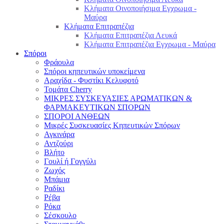
Κλήματα Οινοποιήσιμα Εγχρωμα -
Μαύρα
Κλήματα Επιτραπέζια
Κλήματα Επιτραπέζια Λευκά
Κλήματα Επιτραπέζια Εγχρωμα - Μαύρα
Σπόροι
Φράουλα
Σπόροι κηπευτικών υποκείμενα
Αραχίδα - Φυστίκι Κελυφοτό
Τομάτα Cherry
ΜΙΚΡΕΣ ΣΥΣΚΕΥΑΣΙΕΣ ΑΡΩΜΑΤΙΚΩΝ &
ΦΑΡΜΑΚΕΥΤΙΚΩΝ ΣΠΟΡΩΝ
ΣΠΟΡΟΙ ΑΝΘΕΩΝ
Μικρές Συσκευασίες Κηπευτικών Σπόρων
Αγκινάρα
Αντζούρι
Βλήτο
Γουλί ή Γογγύλι
Ζωχός
Μπάμια
Ραδίκι
Ρέβα
Ρόκα
Σέσκουλο