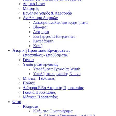
Δομικά Laser
Μετρητές
Εργαλεία χειρός & Αξεσουάρ
Αναλώσιμα Δομικών
Διάφορα αναλώσιμα-εξαρτήματα
Βίδωμα
Διάτρηση
Επεξεργασία Επιφανειών
Κατεδάφιση
Κοπή
Ατομική Προστασία Εργαζομένων
Ωτοασπίδες - Ωτοβύσματα
Γάντια
Υποδήματα εργασίας
Υποδήματα Εργασίας Wurth
Υποδήματα εργασίας Nuevo
Μποτες - Γαλότσες
Ποδιές
Διάφορα Είδη Ατομικής Προστασίας
Γυαλιά Προστασίας
Μάσκες Προστασίας
Φυτά
Κλήματα
Κλήματα Οινοποιήσιμα
Κλήματα Οινοποιήσιμα Λευκά