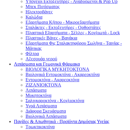
Υπόγειοι Εκτοξευτήρες - Αναδυόμενοι & Pop Up
Μπεκ Ποτίσματος
Ηλεκτροβάνες
Καλώδια
Εξαρτήματα Κήπου - Μικροεξαρτήματα
Σταλάκτες - Εκτοξευτήρες - Ορθοστάτες
Πλαστικά Εξαρτήματα - Σέλλες - Κοχλιωτά - Lock
Πλαστικές Βάνες - Βανάκια
Εξαρτήματα Φις Σταλακτηφόρου Σωλήνα - Ταινίας -
Μάνικας
Φίλτρα
Αξεσουάρ νερού
Λιπάσματα και Γεωργικά Φάρμακα
ΒΙΟΛΟΓΙΚΑ ΜΥΚΗΤΟΚΤΟΝΑ
Βιολογικά Εντομοκτόνα - Ακαρεοκτόνα
Εντομοκτόνα - Ακαρεοκτόνα
ΖΙΖΑΝΙΟΚΤΟΝΑ
Λιπάσματα
Μυκητοκτόνα
Σαλιγκαροκτόνα - Κοχλιοκτόνα
Υγρά Λιπάσματα
Διάφορα Σκευάσματα
Βιολογικά Λιπάσματα
Παγίδες & Απωθητικά - Προϊόντα Δημόσιας Υγείας
Τρωκτικοκτόνα