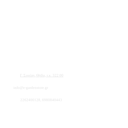
Αντιπροσωπεύουμε μεγάλες εταιρείες δομικών εργαλείων, μηχανημάτων κήπου
και εργαλείων χειρός, εργαλεία κήπου Αμπατζίδη και πολλά ακόμα, τα οποία
μπορείτε να ανακαλύψετε κάνοντας μια περιήγηση στην ιστοσελίδα μας, και
είμαστε σίγουροι ότι θα βρείτε πολλά προϊόντα που θα καλύψουν τις ανάγκες των
φυτών και του κήπου σας.
Διεύθυνση:
Γ. Σεφέρη, Θήβα, τ.κ. 322 00
Email:
info@e-gardenstore.gr
Τηλέφωνο:
2262400128, 6980840443
Πληροφοριες