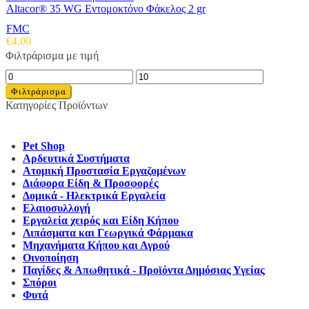
Altacor® 35 WG Εντομοκτόνο Φάκελος 2 gr
FMC
€
4.00
Φιλτράρισμα με τιμή
Ελάχιστη
Μέγιστη
τιμή
τιμή
Φιλτράρισμα
Κατηγορίες Προϊόντων
Pet Shop
Αρδευτικά Συστήματα
Ατομική Προστασία Εργαζομένων
Διάφορα Είδη & Προσφορές
Δομικά - Ηλεκτρικά Εργαλεία
Ελαιοσυλλογή
Εργαλεία χειρός και Είδη Κήπου
Λιπάσματα και Γεωργικά Φάρμακα
Μηχανήματα Κήπου και Αγρού
Οινοποίηση
Παγίδες & Απωθητικά - Προϊόντα Δημόσιας Υγείας
Σπόροι
Φυτά