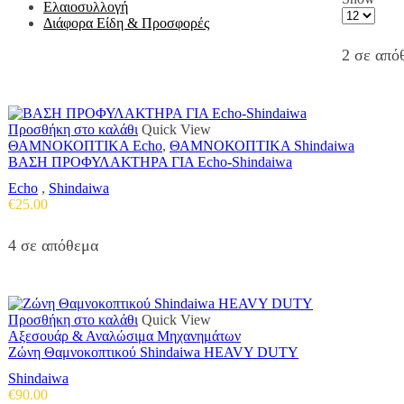
Ελαιοσυλλογή
Products
Διάφορα Είδη & Προσφορές
per
page
2 σε από
Προσθήκη στο καλάθι
Quick View
ΘΑΜΝΟΚΟΠΤΙΚΑ Echo
,
ΘΑΜΝΟΚΟΠΤΙΚΑ Shindaiwa
ΒΑΣΗ ΠΡΟΦΥΛΑΚΤΗΡΑ ΓΙΑ Echo-Shindaiwa
Echo
,
Shindaiwa
€
25.00
4 σε απόθεμα
Προσθήκη στο καλάθι
Quick View
Αξεσουάρ & Αναλώσιμα Μηχανημάτων
Ζώνη Θαμνοκοπτικού Shindaiwa HEAVY DUTY
Shindaiwa
€
90.00