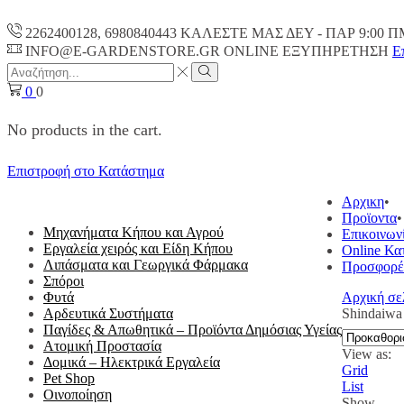
2262400128, 6980840443 ΚΑΛΕΣΤΕ ΜΑΣ ΔΕΥ - ΠΑΡ 9:00 Π
INFO@E-GARDENSTORE.GR ONLINE ΕΞΥΠΗΡΕΤΗΣH
Ε
Search
input
Search
0
0
No products in the cart.
Επιστροφή στο Κατάστημα
ΟΛΕΣ ΟΙ ΚΑΤΗΓΟΡΙΕΣ
Αρχικη
Προϊοντα
Μηχανήματα Κήπου και Αγρού
Επικοινων
Εργαλεία χειρός και Είδη Κήπου
Online Κα
Λιπάσματα και Γεωργικά Φάρμακα
Προσφορέ
Σπόροι
Φυτά
Αρχική σε
Αρδευτικά Συστήματα
Shindaiwa
Παγίδες & Απωθητικά – Προϊόντα Δημόσιας Υγείας
Ατομική Προστασία
View as:
Δομικά – Ηλεκτρικά Εργαλεία
Grid
Pet Shop
List
Οινοποίηση
Show