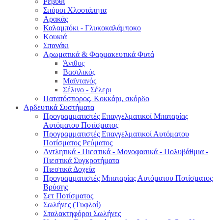
Ρεβύθι
Σπόροι Χλοοτάπητα
Αρακάς
Καλαμπόκι - Γλυκοκαλάμποκο
Κουκιά
Σπανάκι
Αρωματικά & Φαρμακευτικά Φυτά
Άνιθος
Βασιλικός
Μαϊντανός
Σέλινο - Σέλερι
Πατατόσπορος, Κοκκάρι, σκόρδο
Αρδευτικά Συστήματα
Προγραμματιστές Επαγγελματικοί Μπαταρίας
Αυτόματου Ποτίσματος
Προγραμματιστές Επαγγελματικοί Αυτόματου
Ποτίσματος Ρεύματος
Αντλητικά - Πιεστικά - Μονοφασικά - Πολυβάθμια -
Πιεστικά Συγκροτήματα
Πιεστικά Δοχεία
Προγραμματιστές Μπαταρίας Αυτόματου Ποτίσματος
Βρύσης
Σετ Ποτίσματος
Σωλήνες (Τυφλοί)
Σταλακτηφόροι Σωλήνες