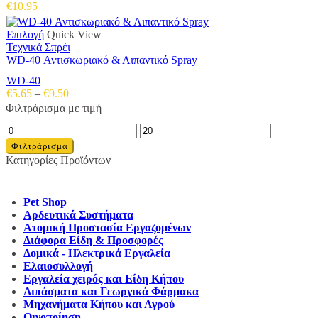
€
10.95
Αυτό
Επιλογή
Quick View
το
Τεχνικά Σπρέι
προϊόν
WD-40 Αντισκωριακό & Λιπαντικό Spray
έχει
WD-40
πολλαπλές
Price
€
5.65
–
€
9.50
παραλλαγές.
range:
Φιλτράρισμα με τιμή
Οι
€5.65
επιλογές
Ελάχιστη
Μέγιστη
through
μπορούν
τιμή
τιμή
€9.50
Φιλτράρισμα
να
Κατηγορίες Προϊόντων
επιλεγούν
στη
σελίδα
του
Pet Shop
προϊόντος
Αρδευτικά Συστήματα
Ατομική Προστασία Εργαζομένων
Διάφορα Είδη & Προσφορές
Δομικά - Ηλεκτρικά Εργαλεία
Ελαιοσυλλογή
Εργαλεία χειρός και Είδη Κήπου
Λιπάσματα και Γεωργικά Φάρμακα
Μηχανήματα Κήπου και Αγρού
Οινοποίηση