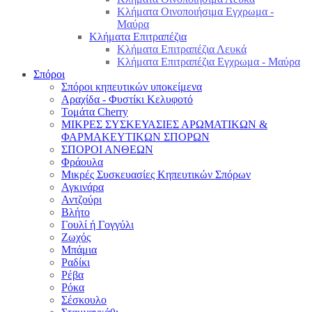
Κλήματα Οινοποιήσιμα Εγχρωμα -
Μαύρα
Κλήματα Επιτραπέζια
Κλήματα Επιτραπέζια Λευκά
Κλήματα Επιτραπέζια Εγχρωμα - Μαύρα
Σπόροι
Σπόροι κηπευτικών υποκείμενα
Αραχίδα - Φυστίκι Κελυφοτό
Τομάτα Cherry
ΜΙΚΡΕΣ ΣΥΣΚΕΥΑΣΙΕΣ ΑΡΩΜΑΤΙΚΩΝ &
ΦΑΡΜΑΚΕΥΤΙΚΩΝ ΣΠΟΡΩΝ
ΣΠΟΡΟΙ ΑΝΘΕΩΝ
Φράουλα
Μικρές Συσκευασίες Κηπευτικών Σπόρων
Αγκινάρα
Αντζούρι
Βλήτο
Γουλί ή Γογγύλι
Ζωχός
Μπάμια
Ραδίκι
Ρέβα
Ρόκα
Σέσκουλο