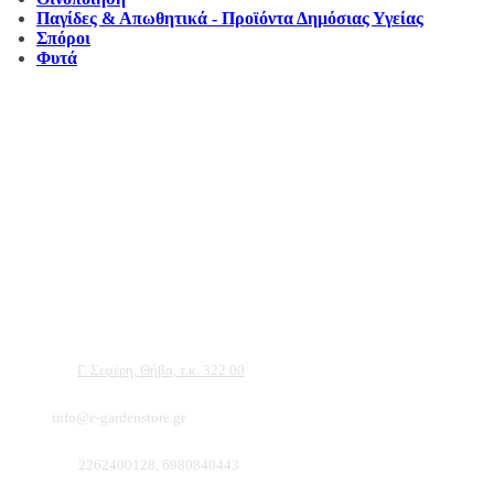
Παγίδες & Απωθητικά - Προϊόντα Δημόσιας Υγείας
Σπόροι
Φυτά
Αντιπροσωπεύουμε μεγάλες εταιρείες δομικών εργαλείων, μηχανημάτων κήπου
και εργαλείων χειρός, εργαλεία κήπου Αμπατζίδη και πολλά ακόμα, τα οποία
μπορείτε να ανακαλύψετε κάνοντας μια περιήγηση στην ιστοσελίδα μας, και
είμαστε σίγουροι ότι θα βρείτε πολλά προϊόντα που θα καλύψουν τις ανάγκες των
φυτών και του κήπου σας.
Διεύθυνση:
Γ. Σεφέρη, Θήβα, τ.κ. 322 00
Email:
info@e-gardenstore.gr
Τηλέφωνο:
2262400128, 6980840443