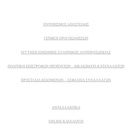
Πληροφοριες
ΕΝΤΟΠΙΣΜΟΣ ΑΠΟΣΤΟΛΗΣ
ΓΕΝΙΚΟΙ ΟΡΟΙ ΠΩΛΗΣΕΩΝ
ΕΓΓΎΗΣΗ ΕΠΊΣΗΜΗΣ ΕΛΛΗΝΙΚΉΣ ΑΝΤΙΠΡΟΣΩΠΕΊΑΣ
ΠΟΛΙΤΙΚΉ ΕΠΙΣΤΡΟΦΏΝ ΠΡΟΪΌΝΤΩΝ – ΔΙΚΑΙΏΜΑΤΑ ΚΑΤΑΝΑΛΩΤΏΝ
ΠΡΟΣΤΑΣΊΑ ΔΕΔΟΜΈΝΩΝ – ΑΣΦΆΛΕΙΑ ΣΥΝΑΛΛΑΓΏΝ
Δειτε επισης
ΑΝΤΑΛΛΑΚΤΙΚΑ
ONLINE ΚΑΤΑΛΟΓΟΙ