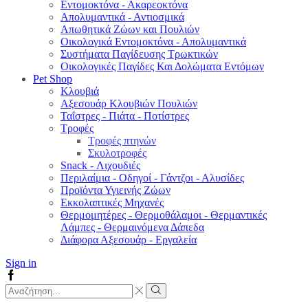
Εντομοκτόνα - Ακαρεοκτόνα
Απολυμαντικά - Αντιοσμικά
Απωθητικά Ζώων και Πουλιών
Οικολογικά Εντομοκτόνα - Απολυμαντικά
Συστήματα Παγίδευσης Τρωκτικών
Οικολογικές Παγίδες Και Δολώματα Εντόμων
Pet Shop
Κλουβιά
Αξεσουάρ Κλουβιών Πουλιών
Ταΐστρες - Πιάτα - Ποτίστρες
Τροφές
Τροφές πτηνών
Σκυλοτροφές
Snack - Λιχουδιές
Περιλαίμια - Οδηγοί - Γάντζοι - Αλυσίδες
Προϊόντα Υγιεινής Ζώων
Εκκολαπτικές Μηχανές
Θερμομητέρες - Θερμοθάλαμοι - Θερμαντικές
Λάμπες - Θερμαινόμενα Δάπεδα
Διάφορα Αξεσουάρ - Εργαλεία
Sign in
Facebook
Search
input
Search