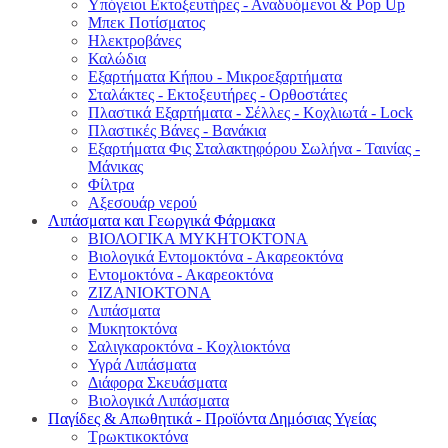
Υπόγειοι Εκτοξευτήρες - Αναδυόμενοι & Pop Up
Μπεκ Ποτίσματος
Ηλεκτροβάνες
Καλώδια
Εξαρτήματα Κήπου - Μικροεξαρτήματα
Σταλάκτες - Εκτοξευτήρες - Ορθοστάτες
Πλαστικά Εξαρτήματα - Σέλλες - Κοχλιωτά - Lock
Πλαστικές Βάνες - Βανάκια
Εξαρτήματα Φις Σταλακτηφόρου Σωλήνα - Ταινίας -
Μάνικας
Φίλτρα
Αξεσουάρ νερού
Λιπάσματα και Γεωργικά Φάρμακα
ΒΙΟΛΟΓΙΚΑ ΜΥΚΗΤΟΚΤΟΝΑ
Βιολογικά Εντομοκτόνα - Ακαρεοκτόνα
Εντομοκτόνα - Ακαρεοκτόνα
ΖΙΖΑΝΙΟΚΤΟΝΑ
Λιπάσματα
Μυκητοκτόνα
Σαλιγκαροκτόνα - Κοχλιοκτόνα
Υγρά Λιπάσματα
Διάφορα Σκευάσματα
Βιολογικά Λιπάσματα
Παγίδες & Απωθητικά - Προϊόντα Δημόσιας Υγείας
Τρωκτικοκτόνα