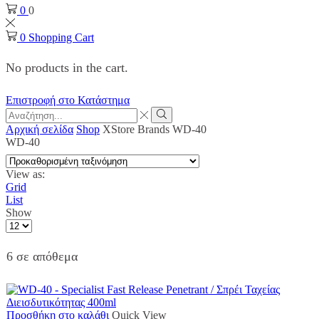
0
0
0
Shopping Cart
No products in the cart.
Επιστροφή στο Κατάστημα
Search
input
Search
Αρχική σελίδα
Shop
XStore Brands
WD-40
WD-40
View as:
Grid
List
Show
Products
per
page
6 σε απόθεμα
Προσθήκη στο καλάθι
Quick View