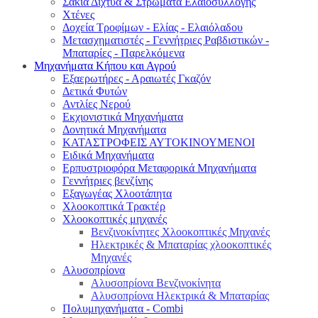
Σακιά Δίχτυα & Στρώματα Ελαιοσυλλογής
Χτένες
Δοχεία Τροφίμων - Ελίας - Ελαιόλαδου
Μετασχηματιστές - Γεννήτριες Ραβδιστικών -
Μπαταρίες - Παρελκόμενα
Μηχανήματα Κήπου και Αγρού
Εξαερωτήρες - Αραιωτές Γκαζόν
Δετικά Φυτών
Αντλίες Νερού
Εκχιονιστικά Μηχανήματα
Δονητικά Μηχανήματα
ΚΑΤΑΣΤΡΟΦΕΙΣ ΑΥΤΟΚΙΝΟΥΜΕΝΟΙ
Ειδικά Μηχανήματα
Eρπυστριοφόρα Μεταφορικά Μηχανήματα
Γεννήτριες βενζίνης
Εξαγωγέας Χλοοτάπητα
Χλοοκοπτικά Τρακτέρ
Χλοοκοπτικές μηχανές
Βενζινοκίνητες Χλοοκοπτικές Μηχανές
Ηλεκτρικές & Μπαταρίας χλοοκοπτικές
Μηχανές
Αλυσοπρίονα
Αλυσοπρίονα Βενζινοκίνητα
Αλυσοπρίονα Ηλεκτρικά & Μπαταρίας
Πολυμηχανήματα - Combi