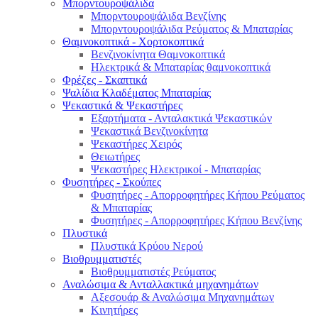
Μπορντουροψάλιδα
Μπορντουροψάλιδα Βενζίνης
Μπορντουροψάλιδα Ρεύματος & Μπαταρίας
Θαμνοκοπτικά - Χορτοκοπτικά
Βενζινοκίνητα Θαμνοκοπτικά
Ηλεκτρικά & Μπαταρίας θαμνοκοπτικά
Φρέζες - Σκαπτικά
Ψαλίδια Κλαδέματος Μπαταρίας
Ψεκαστικά & Ψεκαστήρες
Εξαρτήματα - Ανταλακτικά Ψεκαστικών
Ψεκαστικά Βενζινοκίνητα
Ψεκαστήρες Χειρός
Θειωτήρες
Ψεκαστήρες Ηλεκτρικοί - Μπαταρίας
Φυσητήρες - Σκούπες
Φυσητήρες - Απορροφητήρες Κήπου Ρεύματος
& Μπαταρίας
Φυσητήρες - Απορροφητήρες Κήπου Βενζίνης
Πλυστικά
Πλυστικά Κρύου Νερού
Βιοθρυμματιστές
Βιοθρυμματιστές Ρεύματος
Αναλώσιμα & Ανταλλακτικά μηχανημάτων
Αξεσουάρ & Αναλώσιμα Μηχανημάτων
Κινητήρες