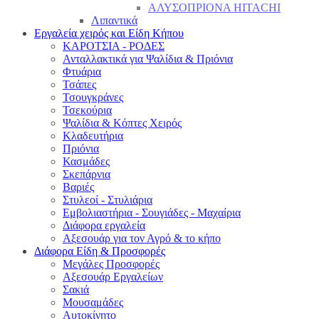
ΑΛΥΣΟΠΡΙΟΝΑ HITACHI
Λιπαντικά
Εργαλεία χειρός και Είδη Κήπου
ΚΑΡΟΤΣΙΑ - ΡΟΔΕΣ
Ανταλλακτικά για Ψαλίδια & Πριόνια
Φτυάρια
Τσάπες
Τσουγκράνες
Τσεκούρια
Ψαλίδια & Κόπτες Χειρός
Κλαδευτήρια
Πριόνια
Κασμάδες
Σκεπάρνια
Βαριές
Στυλεοί - Στυλιάρια
Εμβολιαστήρια - Σουγιάδες - Μαχαίρια
Διάφορα εργαλεία
Αξεσουάρ για τον Αγρό & το κήπο
Διάφορα Είδη & Προσφορές
Μεγάλες Προσφορές
Αξεσουάρ Εργαλείων
Σακιά
Μουσαμάδες
Αυτοκίνητο