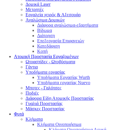
Δομικά Laser
Μετρητές
Εργαλεία χειρός & Αξεσουάρ
Αναλώσιμα Δομικών
Διάφορα αναλώσιμα-εξαρτήματα
Βίδωμα
Διάτρηση
Επεξεργασία Επιφανειών
Κατεδάφιση
Κοπή
Ατομική Προστασία Εργαζομένων
Ωτοασπίδες - Ωτοβύσματα
Γάντια
Υποδήματα εργασίας
Υποδήματα Εργασίας Wurth
Υποδήματα εργασίας Nuevo
Μποτες - Γαλότσες
Ποδιές
Διάφορα Είδη Ατομικής Προστασίας
Γυαλιά Προστασίας
Μάσκες Προστασίας
Φυτά
Κλήματα
Κλήματα Οινοποιήσιμα
Κλήματα Οινοποιήσιμα Λευκά