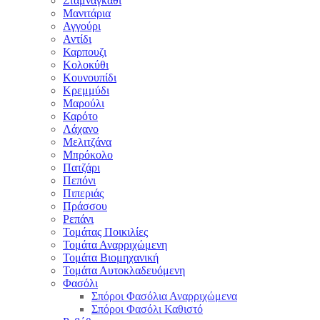
Σταμναγκάθι
Μανιτάρια
Αγγούρι
Αντίδι
Καρπουζι
Κολοκύθι
Κουνουπίδι
Κρεμμύδι
Μαρούλι
Καρότο
Λάχανο
Μελιτζάνα
Μπρόκολο
Πατζάρι
Πεπόνι
Πιπεριάς
Πράσσου
Ρεπάνι
Τομάτας Ποικιλίες
Τομάτα Αναρριχώμενη
Τομάτα Βιομηχανική
Τομάτα Αυτοκλαδευόμενη
Φασόλι
Σπόροι Φασόλια Αναρριχώμενα
Σπόροι Φασόλι Καθιστό