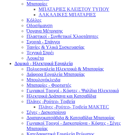
Μπαταρίες
ΜΠΑΤΑΡΙΕΣ ΚΛΕΙΣΤΟΥ ΤΥΠΟΥ
ΑΛΚΑΛΙΚΕΣ ΜΠΑΤΑΡΙΕΣ
Κόλλες
Οδοσήμανση
Όργανα Μέτρησης
Πλαστικοί - Συνθετικοί Χλοοτάπητες
Σχοινιά - Σπάγγοι
Ταινίες & Υλικά Συσκευασίας
Τεχνικά Σπρέι
Λουκέτα
Δομικά - Ηλεκτρικά Εργαλεία
Πολυεργαλεία Ηλεκτρικά & Μπαταρίας
Διάφορα Εργαλεία Μπαταρίας
Μπουλονόκλειδα
Μπαταρίες - Φορτιστές
Γωνιακοί Τροχοί - Κόφτες - Ψαλίδια Ηλεκτρικά
Ηλεκτρικά Δράπανα και Κατσαβίδια
Πλάνες -Ρούτερ- Τριβεία
Πλάνες -Ρούτερ- Τριβεία MAKTEC
Σέγες - Δισκοπρίονα
Δραπανοκατσάβιδα & Κατσαβίδια Μπαταρίας
Γωνιακοί Τροχοί - Δισκοπρίονα - Κόφτες - Σέγες
Μπαταρίας
Κατεδαφιστικά Εργαλεία Ρεύματος