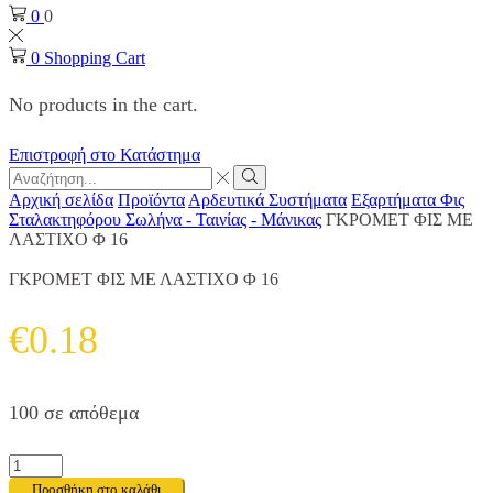
0
0
0
Shopping Cart
No products in the cart.
Επιστροφή στο Κατάστημα
Search
input
Search
Αρχική σελίδα
Προϊόντα
Αρδευτικά Συστήματα
Εξαρτήματα Φις
Σταλακτηφόρου Σωλήνα - Ταινίας - Μάνικας
ΓΚΡΟΜΕΤ ΦΙΣ ΜΕ
ΛΑΣΤΙΧΟ Φ 16
ΓΚΡΟΜΕΤ ΦΙΣ ΜΕ ΛΑΣΤΙΧΟ Φ 16
€
0.18
100 σε απόθεμα
ΓΚΡΟΜΕΤ
ΦΙΣ
Προσθήκη στο καλάθι