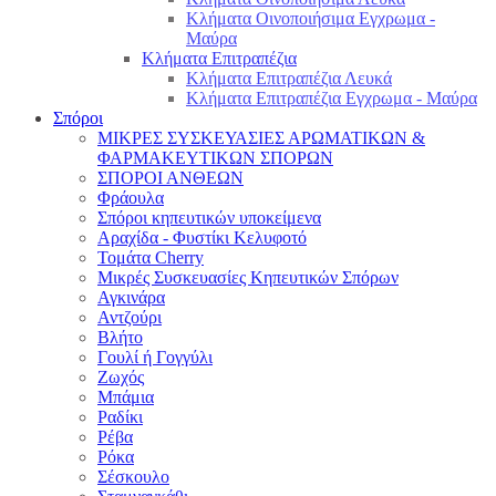
Κλήματα Οινοποιήσιμα Εγχρωμα -
Μαύρα
Κλήματα Επιτραπέζια
Κλήματα Επιτραπέζια Λευκά
Κλήματα Επιτραπέζια Εγχρωμα - Μαύρα
Σπόροι
ΜΙΚΡΕΣ ΣΥΣΚΕΥΑΣΙΕΣ ΑΡΩΜΑΤΙΚΩΝ &
ΦΑΡΜΑΚΕΥΤΙΚΩΝ ΣΠΟΡΩΝ
ΣΠΟΡΟΙ ΑΝΘΕΩΝ
Φράουλα
Σπόροι κηπευτικών υποκείμενα
Αραχίδα - Φυστίκι Κελυφοτό
Τομάτα Cherry
Μικρές Συσκευασίες Κηπευτικών Σπόρων
Αγκινάρα
Αντζούρι
Βλήτο
Γουλί ή Γογγύλι
Ζωχός
Μπάμια
Ραδίκι
Ρέβα
Ρόκα
Σέσκουλο