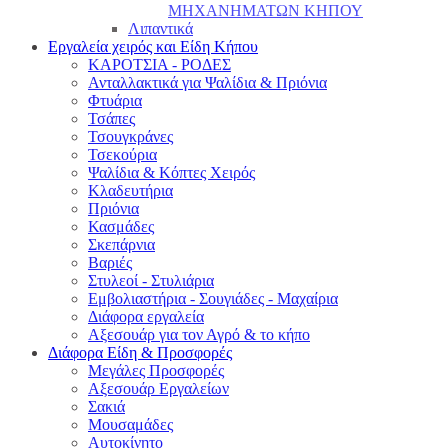
ΜΗΧΑΝΗΜΑΤΩΝ ΚΗΠΟΥ
Λιπαντικά
Εργαλεία χειρός και Είδη Κήπου
ΚΑΡΟΤΣΙΑ - ΡΟΔΕΣ
Ανταλλακτικά για Ψαλίδια & Πριόνια
Φτυάρια
Τσάπες
Τσουγκράνες
Τσεκούρια
Ψαλίδια & Κόπτες Χειρός
Κλαδευτήρια
Πριόνια
Κασμάδες
Σκεπάρνια
Βαριές
Στυλεοί - Στυλιάρια
Εμβολιαστήρια - Σουγιάδες - Μαχαίρια
Διάφορα εργαλεία
Αξεσουάρ για τον Αγρό & το κήπο
Διάφορα Είδη & Προσφορές
Μεγάλες Προσφορές
Αξεσουάρ Εργαλείων
Σακιά
Μουσαμάδες
Αυτοκίνητο