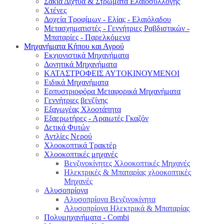
Σακιά Δίχτυα & Στρώματα Ελαιοσυλλογής
Χτένες
Δοχεία Τροφίμων - Ελίας - Ελαιόλαδου
Μετασχηματιστές - Γεννήτριες Ραβδιστικών -
Μπαταρίες - Παρελκόμενα
Μηχανήματα Κήπου και Αγρού
Εκχιονιστικά Μηχανήματα
Δονητικά Μηχανήματα
ΚΑΤΑΣΤΡΟΦΕΙΣ ΑΥΤΟΚΙΝΟΥΜΕΝΟΙ
Ειδικά Μηχανήματα
Eρπυστριοφόρα Μεταφορικά Μηχανήματα
Γεννήτριες βενζίνης
Εξαγωγέας Χλοοτάπητα
Εξαερωτήρες - Αραιωτές Γκαζόν
Δετικά Φυτών
Αντλίες Νερού
Χλοοκοπτικά Τρακτέρ
Χλοοκοπτικές μηχανές
Βενζινοκίνητες Χλοοκοπτικές Μηχανές
Ηλεκτρικές & Μπαταρίας χλοοκοπτικές
Μηχανές
Αλυσοπρίονα
Αλυσοπρίονα Βενζινοκίνητα
Αλυσοπρίονα Ηλεκτρικά & Μπαταρίας
Πολυμηχανήματα - Combi