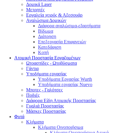
Δομικά Laser
Μετρητές
Εργαλεία χειρός & Αξεσουάρ
Αναλώσιμα Δομικών
Διάφορα αναλώσιμα-εξαρτήματα
Βίδωμα
Διάτρηση
Επεξεργασία Επιφανειών
Κατεδάφιση
Κοπή
Ατομική Προστασία Εργαζομένων
Ωτοασπίδες - Ωτοβύσματα
Γάντια
Υποδήματα εργασίας
Υποδήματα Εργασίας Wurth
Υποδήματα εργασίας Nuevo
Μποτες - Γαλότσες
Ποδιές
Διάφορα Είδη Ατομικής Προστασίας
Γυαλιά Προστασίας
Μάσκες Προστασίας
Φυτά
Κλήματα
Κλήματα Οινοποιήσιμα
Κλήματα Οινοποιήσιμα Λευκά