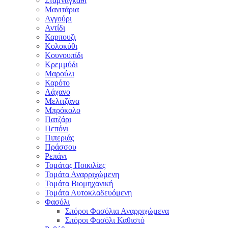
Σταμναγκάθι
Μανιτάρια
Αγγούρι
Αντίδι
Καρπουζι
Κολοκύθι
Κουνουπίδι
Κρεμμύδι
Μαρούλι
Καρότο
Λάχανο
Μελιτζάνα
Μπρόκολο
Πατζάρι
Πεπόνι
Πιπεριάς
Πράσσου
Ρεπάνι
Τομάτας Ποικιλίες
Τομάτα Αναρριχώμενη
Τομάτα Βιομηχανική
Τομάτα Αυτοκλαδευόμενη
Φασόλι
Σπόροι Φασόλια Αναρριχώμενα
Σπόροι Φασόλι Καθιστό