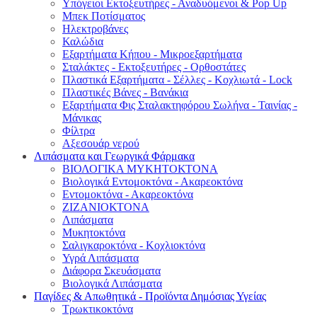
Υπόγειοι Εκτοξευτήρες - Αναδυόμενοι & Pop Up
Μπεκ Ποτίσματος
Ηλεκτροβάνες
Καλώδια
Εξαρτήματα Κήπου - Μικροεξαρτήματα
Σταλάκτες - Εκτοξευτήρες - Ορθοστάτες
Πλαστικά Εξαρτήματα - Σέλλες - Κοχλιωτά - Lock
Πλαστικές Βάνες - Βανάκια
Εξαρτήματα Φις Σταλακτηφόρου Σωλήνα - Ταινίας -
Μάνικας
Φίλτρα
Αξεσουάρ νερού
Λιπάσματα και Γεωργικά Φάρμακα
ΒΙΟΛΟΓΙΚΑ ΜΥΚΗΤΟΚΤΟΝΑ
Βιολογικά Εντομοκτόνα - Ακαρεοκτόνα
Εντομοκτόνα - Ακαρεοκτόνα
ΖΙΖΑΝΙΟΚΤΟΝΑ
Λιπάσματα
Μυκητοκτόνα
Σαλιγκαροκτόνα - Κοχλιοκτόνα
Υγρά Λιπάσματα
Διάφορα Σκευάσματα
Βιολογικά Λιπάσματα
Παγίδες & Απωθητικά - Προϊόντα Δημόσιας Υγείας
Τρωκτικοκτόνα