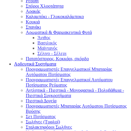
Ρεβύθι
Σπόροι Χλοοτάπητα
Αρακάς
Καλαμπόκι - Γλυκοκαλάμποκο
Κουκιά
Σπανάκι
Αρωματικά & Φαρμακευτικά Φυτά
Άνιθος
Βασιλικός
Μαϊντανός
Σέλινο - Σέλερι
Πατατόσπορος, Κοκκάρι, σκόρδο
Αρδευτικά Συστήματα
Προγραμματιστές Επαγγελματικοί Μπαταρίας
Αυτόματου Ποτίσματος
Προγραμματιστές Επαγγελματικοί Αυτόματου
Ποτίσματος Ρεύματος
Αντλητικά - Πιεστικά - Μονοφασικά - Πολυβάθμια -
Πιεστικά Συγκροτήματα
Πιεστικά Δοχεία
Προγραμματιστές Μπαταρίας Αυτόματου Ποτίσματος
Βρύσης
Σετ Ποτίσματος
Σωλήνες (Τυφλοί)
Σταλακτηφόροι Σωλήνες