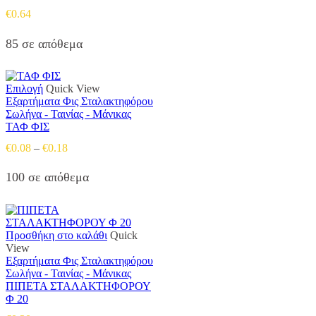
€
0.64
85 σε απόθεμα
Αυτό
Επιλογή
Quick View
το
Εξαρτήματα Φις Σταλακτηφόρου
προϊόν
Σωλήνα - Ταινίας - Μάνικας
έχει
ΤΑΦ ΦΙΣ
πολλαπλές
Price
€
0.08
–
€
0.18
παραλλαγές.
range:
Οι
€0.08
100 σε απόθεμα
επιλογές
through
μπορούν
€0.18
να
επιλεγούν
στη
Προσθήκη στο καλάθι
Quick
σελίδα
View
του
Εξαρτήματα Φις Σταλακτηφόρου
προϊόντος
Σωλήνα - Ταινίας - Μάνικας
ΠΙΠΕΤΑ ΣΤΑΛΑΚΤΗΦΟΡΟΥ
Φ 20