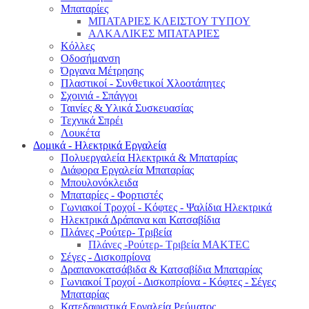
Μπαταρίες
ΜΠΑΤΑΡΙΕΣ ΚΛΕΙΣΤΟΥ ΤΥΠΟΥ
ΑΛΚΑΛΙΚΕΣ ΜΠΑΤΑΡΙΕΣ
Κόλλες
Οδοσήμανση
Όργανα Μέτρησης
Πλαστικοί - Συνθετικοί Χλοοτάπητες
Σχοινιά - Σπάγγοι
Ταινίες & Υλικά Συσκευασίας
Τεχνικά Σπρέι
Λουκέτα
Δομικά - Ηλεκτρικά Εργαλεία
Πολυεργαλεία Ηλεκτρικά & Μπαταρίας
Διάφορα Εργαλεία Μπαταρίας
Μπουλονόκλειδα
Μπαταρίες - Φορτιστές
Γωνιακοί Τροχοί - Κόφτες - Ψαλίδια Ηλεκτρικά
Ηλεκτρικά Δράπανα και Κατσαβίδια
Πλάνες -Ρούτερ- Τριβεία
Πλάνες -Ρούτερ- Τριβεία MAKTEC
Σέγες - Δισκοπρίονα
Δραπανοκατσάβιδα & Κατσαβίδια Μπαταρίας
Γωνιακοί Τροχοί - Δισκοπρίονα - Κόφτες - Σέγες
Μπαταρίας
Κατεδαφιστικά Εργαλεία Ρεύματος