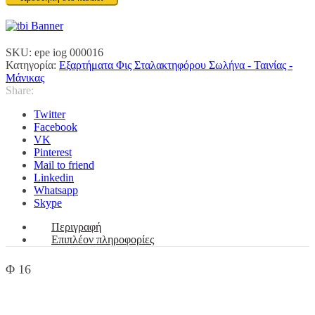
ΜΕ
ΛΑΣΤΙΧΟ
Φ
16
SKU:
epe iog 000016
ποσότητα
Κατηγορία:
Εξαρτήματα Φις Σταλακτηφόρου Σωλήνα - Ταινίας -
Μάνικας
Share:
Twitter
Facebook
VK
Pinterest
Mail to friend
Linkedin
Whatsapp
Skype
Περιγραφή
Επιπλέον πληροφορίες
Φ 16