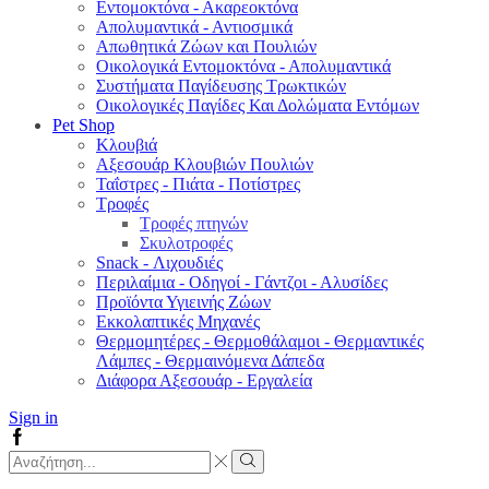
Εντομοκτόνα - Ακαρεοκτόνα
Απολυμαντικά - Αντιοσμικά
Απωθητικά Ζώων και Πουλιών
Οικολογικά Εντομοκτόνα - Απολυμαντικά
Συστήματα Παγίδευσης Τρωκτικών
Οικολογικές Παγίδες Και Δολώματα Εντόμων
Pet Shop
Κλουβιά
Αξεσουάρ Κλουβιών Πουλιών
Ταΐστρες - Πιάτα - Ποτίστρες
Τροφές
Τροφές πτηνών
Σκυλοτροφές
Snack - Λιχουδιές
Περιλαίμια - Οδηγοί - Γάντζοι - Αλυσίδες
Προϊόντα Υγιεινής Ζώων
Εκκολαπτικές Μηχανές
Θερμομητέρες - Θερμοθάλαμοι - Θερμαντικές
Λάμπες - Θερμαινόμενα Δάπεδα
Διάφορα Αξεσουάρ - Εργαλεία
Sign in
Facebook
Search
input
Search