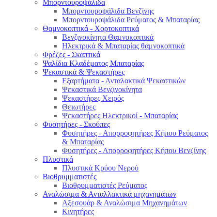
Μπορντουροψάλιδα
Μπορντουροψάλιδα Βενζίνης
Μπορντουροψάλιδα Ρεύματος & Μπαταρίας
Θαμνοκοπτικά - Χορτοκοπτικά
Βενζινοκίνητα Θαμνοκοπτικά
Ηλεκτρικά & Μπαταρίας θαμνοκοπτικά
Φρέζες - Σκαπτικά
Ψαλίδια Κλαδέματος Μπαταρίας
Ψεκαστικά & Ψεκαστήρες
Εξαρτήματα - Ανταλακτικά Ψεκαστικών
Ψεκαστικά Βενζινοκίνητα
Ψεκαστήρες Χειρός
Θειωτήρες
Ψεκαστήρες Ηλεκτρικοί - Μπαταρίας
Φυσητήρες - Σκούπες
Φυσητήρες - Απορροφητήρες Κήπου Ρεύματος
& Μπαταρίας
Φυσητήρες - Απορροφητήρες Κήπου Βενζίνης
Πλυστικά
Πλυστικά Κρύου Νερού
Βιοθρυμματιστές
Βιοθρυμματιστές Ρεύματος
Αναλώσιμα & Ανταλλακτικά μηχανημάτων
Αξεσουάρ & Αναλώσιμα Μηχανημάτων
Κινητήρες