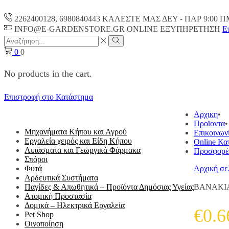
2262400128, 6980840443 ΚΑΛΕΣΤΕ ΜΑΣ ΔΕΥ - ΠΑΡ 9:00 Π
INFO@E-GARDENSTORE.GR ONLINE ΕΞΥΠΗΡΕΤΗΣH
Ε
Search
input
Search
0
0
No products in the cart.
Επιστροφή στο Κατάστημα
ΟΛΕΣ ΟΙ ΚΑΤΗΓΟΡΙΕΣ
Αρχικη
Προϊοντα
Μηχανήματα Κήπου και Αγρού
Επικοινων
Εργαλεία χειρός και Είδη Κήπου
Online Κα
Λιπάσματα και Γεωργικά Φάρμακα
Προσφορέ
Σπόροι
Φυτά
Αρχική σε
Αρδευτικά Συστήματα
Παγίδες & Απωθητικά – Προϊόντα Δημόσιας Υγείας
ΒΑΝΑΚΙΑ
Ατομική Προστασία
Δομικά – Ηλεκτρικά Εργαλεία
€
0.6
Pet Shop
Οινοποίηση