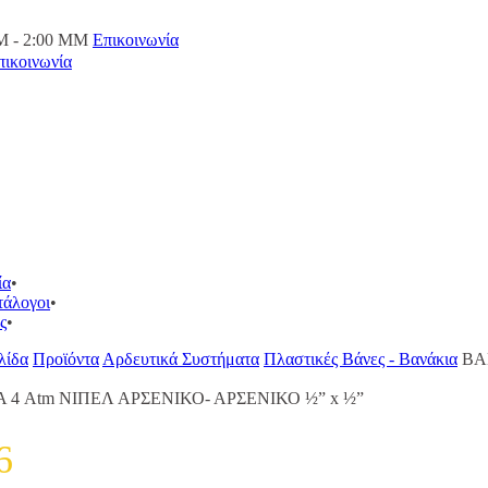
M - 2:00 ΜΜ
Επικοινωνία
πικοινωνία
ία
τάλογοι
ς
λίδα
Προϊόντα
Αρδευτικά Συστήματα
Πλαστικές Βάνες - Βανάκια
ΒΑ
 4 Atm ΝΙΠΕΛ ΑΡΣΕΝΙΚΟ- ΑΡΣΕΝΙΚΟ ½” x ½”
6