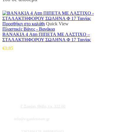
Προσθήκη στο καλάθι
Quick View
Πλαστικές Βάνες - Βανάκια
ΒΑΝΑΚΙΑ 4 Atm ΠΙΠΕΤΑ ΜΕ ΛΑΣΤΙΧΟ –
ΣΤΑΛΑΚΤΗΦΟΡΟΥ ΣΩΛΗΝΑ Φ 17 Ταινίας
€
0.85
Αντιπροσωπεύουμε μεγάλες εταιρείες δομικών εργαλείων, μηχανημάτων κήπου και ε
ότι θα βρείτε πολλά προϊόντα που θα καλύψουν τις ανάγκες των φυτών και του κήπ
Διεύθυνση:
Γ. Σεφέρη, Θήβα, τ.κ. 322 00
Email:
info@e-gardenstore.gr
Τηλέφωνο:
2262400128, 6980840443