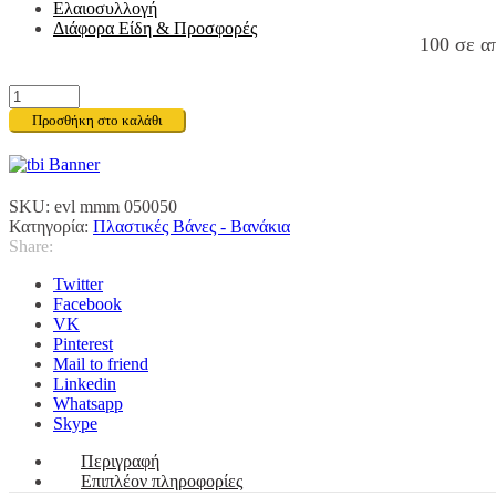
Ελαιοσυλλογή
Διάφορα Είδη & Προσφορές
100 σε α
ΒΑΝΑΚΙΑ
4
Προσθήκη στο καλάθι
Atm
ΝΙΠΕΛ
ΑΡΣΕΝΙΚΟ-
ΑΡΣΕΝΙΚΟ
SKU:
evl mmm 050050
½"
Κατηγορία:
Πλαστικές Βάνες - Βανάκια
x
Share:
½"
ποσότητα
Twitter
Facebook
VK
Pinterest
Mail to friend
Linkedin
Whatsapp
Skype
Περιγραφή
Επιπλέον πληροφορίες