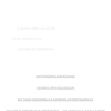
και εργαλείων χειρός, εργαλεία κήπου Αμπατζίδη και πολλά ακόμα, τα οποία
μπορείτε να ανακαλύψετε κάνοντας μια περιήγηση στην ιστοσελίδα μας, και
είμαστε σίγουροι ότι θα βρείτε πολλά προϊόντα που θα καλύψουν τις ανάγκες των
φυτών και του κήπου σας.
Διεύθυνση:
Γ. Σεφέρη, Θήβα, τ.κ. 322 00
Email:
info@e-gardenstore.gr
Τηλέφωνο:
2262400128, 6980840443
Πληροφοριες
ΕΝΤΟΠΙΣΜΟΣ ΑΠΟΣΤΟΛΗΣ
ΓΕΝΙΚΟΙ ΟΡΟΙ ΠΩΛΗΣΕΩΝ
ΕΓΓΎΗΣΗ ΕΠΊΣΗΜΗΣ ΕΛΛΗΝΙΚΉΣ ΑΝΤΙΠΡΟΣΩΠΕΊΑΣ