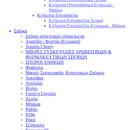
Κλήματα Οινοποιήσιμα Εγχρωμα -
Μαύρα
Κλήματα Επιτραπέζια
Κλήματα Επιτραπέζια Λευκά
Κλήματα Επιτραπέζια Εγχρωμα - Μαύρα
Σπόροι
Σπόροι κηπευτικών υποκείμενα
Αραχίδα - Φυστίκι Κελυφοτό
Τομάτα Cherry
ΜΙΚΡΕΣ ΣΥΣΚΕΥΑΣΙΕΣ ΑΡΩΜΑΤΙΚΩΝ &
ΦΑΡΜΑΚΕΥΤΙΚΩΝ ΣΠΟΡΩΝ
ΣΠΟΡΟΙ ΑΝΘΕΩΝ
Φράουλα
Μικρές Συσκευασίες Κηπευτικών Σπόρων
Αγκινάρα
Αντζούρι
Βλήτο
Γουλί ή Γογγύλι
Ζωχός
Μπάμια
Ραδίκι
Ρέβα
Ρόκα
Σέσκουλο