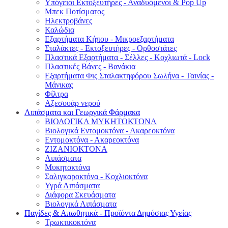
Υπόγειοι Εκτοξευτήρες - Αναδυόμενοι & Pop Up
Μπεκ Ποτίσματος
Ηλεκτροβάνες
Καλώδια
Εξαρτήματα Κήπου - Μικροεξαρτήματα
Σταλάκτες - Εκτοξευτήρες - Ορθοστάτες
Πλαστικά Εξαρτήματα - Σέλλες - Κοχλιωτά - Lock
Πλαστικές Βάνες - Βανάκια
Εξαρτήματα Φις Σταλακτηφόρου Σωλήνα - Ταινίας -
Μάνικας
Φίλτρα
Αξεσουάρ νερού
Λιπάσματα και Γεωργικά Φάρμακα
ΒΙΟΛΟΓΙΚΑ ΜΥΚΗΤΟΚΤΟΝΑ
Βιολογικά Εντομοκτόνα - Ακαρεοκτόνα
Εντομοκτόνα - Ακαρεοκτόνα
ΖΙΖΑΝΙΟΚΤΟΝΑ
Λιπάσματα
Μυκητοκτόνα
Σαλιγκαροκτόνα - Κοχλιοκτόνα
Υγρά Λιπάσματα
Διάφορα Σκευάσματα
Βιολογικά Λιπάσματα
Παγίδες & Απωθητικά - Προϊόντα Δημόσιας Υγείας
Τρωκτικοκτόνα