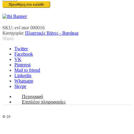
4
Προσθήκη στο καλάθι
Atm
ΠΙΠΕΤΑ
ΜΕ
ΛΑΣΤΙΧΟ
SKU:
evl mor 000016
-
Κατηγορία:
Πλαστικές Βάνες - Βανάκια
ΣΤΑΛΑΚΤΗΦΟΡΟΥ
Share:
ΣΩΛΗΝΑ
Φ
Twitter
16
Facebook
ποσότητα
VK
Pinterest
Mail to friend
Linkedin
Whatsapp
Skype
Περιγραφή
Επιπλέον πληροφορίες
Φ 16