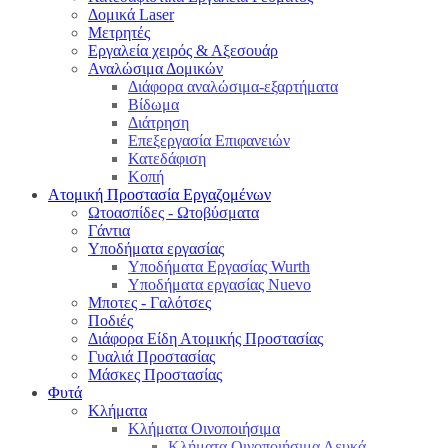
Δομικά Laser
Μετρητές
Εργαλεία χειρός & Αξεσουάρ
Αναλώσιμα Δομικών
Διάφορα αναλώσιμα-εξαρτήματα
Βίδωμα
Διάτρηση
Επεξεργασία Επιφανειών
Κατεδάφιση
Κοπή
Ατομική Προστασία Εργαζομένων
Ωτοασπίδες - Ωτοβύσματα
Γάντια
Υποδήματα εργασίας
Υποδήματα Εργασίας Wurth
Υποδήματα εργασίας Nuevo
Μποτες - Γαλότσες
Ποδιές
Διάφορα Είδη Ατομικής Προστασίας
Γυαλιά Προστασίας
Μάσκες Προστασίας
Φυτά
Κλήματα
Κλήματα Οινοποιήσιμα
Κλήματα Οινοποιήσιμα Λευκά