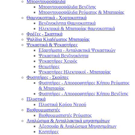
Μπορντουροψάλιδα
Μπορντουροψάλιδα Βενζίνης
Μπορντουροψάλιδα Ρεύματος & Μπαταρίας
Θαμνοκοπτικά - Χορτοκοπτικά
Βενζινοκίνητα Θαμνοκοπτικά
Ηλεκτρικά & Μπαταρίας θαμνοκοπτικά
Φρέζες - Σκαπτικά
Ψαλίδια Κλαδέματος Μπαταρίας
Ψεκαστικά & Ψεκαστήρες
Εξαρτήματα - Ανταλακτικά Ψεκαστικών
Ψεκαστικά Βενζινοκίνητα
Ψεκαστήρες Χειρός
Θειωτήρες
Ψεκαστήρες Ηλεκτρικοί - Μπαταρίας
Φυσητήρες - Σκούπες
Φυσητήρες - Απορροφητήρες Κήπου Ρεύματος
& Μπαταρίας
Φυσητήρες - Απορροφητήρες Κήπου Βενζίνης
Πλυστικά
Πλυστικά Κρύου Νερού
Βιοθρυμματιστές
Βιοθρυμματιστές Ρεύματος
Αναλώσιμα & Ανταλλακτικά μηχανημάτων
Αξεσουάρ & Αναλώσιμα Μηχανημάτων
Κινητήρες