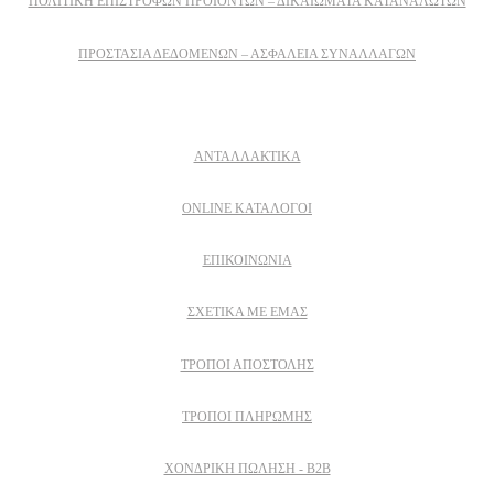
ΠΟΛΙΤΙΚΉ ΕΠΙΣΤΡΟΦΏΝ ΠΡΟΪΌΝΤΩΝ – ΔΙΚΑΙΏΜΑΤΑ ΚΑΤΑΝΑΛΩΤΏΝ
ΠΡΟΣΤΑΣΊΑ ΔΕΔΟΜΈΝΩΝ – ΑΣΦΆΛΕΙΑ ΣΥΝΑΛΛΑΓΏΝ
Δειτε επισης
ΑΝΤΑΛΛΑΚΤΙΚΑ
ONLINE ΚΑΤΑΛΟΓΟΙ
ΕΠΙΚΟΙΝΩΝΙΑ
ΣΧΕΤΙΚΆ ΜΕ ΕΜΆΣ
ΤΡΌΠΟΙ ΑΠΟΣΤΟΛΉΣ
ΤΡΌΠΟΙ ΠΛΗΡΩΜΉΣ
ΧΟΝΔΡΙΚΉ ΠΏΛΗΣΗ - B2B