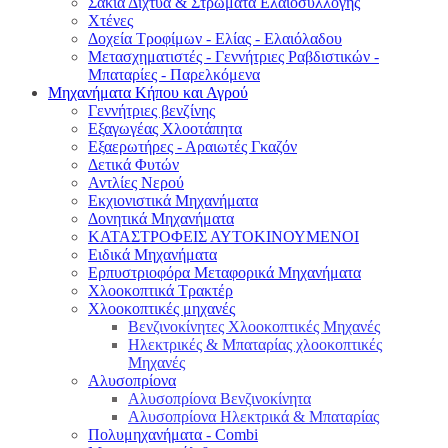
Σακιά Δίχτυα & Στρώματα Ελαιοσυλλογής
Χτένες
Δοχεία Τροφίμων - Ελίας - Ελαιόλαδου
Μετασχηματιστές - Γεννήτριες Ραβδιστικών -
Μπαταρίες - Παρελκόμενα
Μηχανήματα Κήπου και Αγρού
Γεννήτριες βενζίνης
Εξαγωγέας Χλοοτάπητα
Εξαερωτήρες - Αραιωτές Γκαζόν
Δετικά Φυτών
Αντλίες Νερού
Εκχιονιστικά Μηχανήματα
Δονητικά Μηχανήματα
ΚΑΤΑΣΤΡΟΦΕΙΣ ΑΥΤΟΚΙΝΟΥΜΕΝΟΙ
Ειδικά Μηχανήματα
Eρπυστριοφόρα Μεταφορικά Μηχανήματα
Χλοοκοπτικά Τρακτέρ
Χλοοκοπτικές μηχανές
Βενζινοκίνητες Χλοοκοπτικές Μηχανές
Ηλεκτρικές & Μπαταρίας χλοοκοπτικές
Μηχανές
Αλυσοπρίονα
Αλυσοπρίονα Βενζινοκίνητα
Αλυσοπρίονα Ηλεκτρικά & Μπαταρίας
Πολυμηχανήματα - Combi