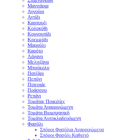
Σταμναγκάθι
Μανιτάρια
Αγγούρι
Αντίδι
Καρπουζι
Κολοκύθι
Κουνουπίδι
Κρεμμύδι
Μαρούλι
Καρότο
Λάχανο
Μελιτζάνα
Μπρόκολο
Πατζάρι
Πεπόνι
Πιπεριάς
Πράσσου
Ρεπάνι
Τομάτας Ποικιλίες
Τομάτα Αναρριχώμενη
Τομάτα Βιομηχανική
Τομάτα Αυτοκλαδευόμενη
Φασόλι
Σπόροι Φασόλια Αναρριχώμενα
Σπόροι Φασόλι Καθιστό