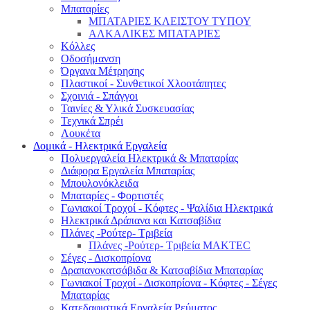
Μπαταρίες
ΜΠΑΤΑΡΙΕΣ ΚΛΕΙΣΤΟΥ ΤΥΠΟΥ
ΑΛΚΑΛΙΚΕΣ ΜΠΑΤΑΡΙΕΣ
Κόλλες
Οδοσήμανση
Όργανα Μέτρησης
Πλαστικοί - Συνθετικοί Χλοοτάπητες
Σχοινιά - Σπάγγοι
Ταινίες & Υλικά Συσκευασίας
Τεχνικά Σπρέι
Λουκέτα
Δομικά - Ηλεκτρικά Εργαλεία
Πολυεργαλεία Ηλεκτρικά & Μπαταρίας
Διάφορα Εργαλεία Μπαταρίας
Μπουλονόκλειδα
Μπαταρίες - Φορτιστές
Γωνιακοί Τροχοί - Κόφτες - Ψαλίδια Ηλεκτρικά
Ηλεκτρικά Δράπανα και Κατσαβίδια
Πλάνες -Ρούτερ- Τριβεία
Πλάνες -Ρούτερ- Τριβεία MAKTEC
Σέγες - Δισκοπρίονα
Δραπανοκατσάβιδα & Κατσαβίδια Μπαταρίας
Γωνιακοί Τροχοί - Δισκοπρίονα - Κόφτες - Σέγες
Μπαταρίας
Κατεδαφιστικά Εργαλεία Ρεύματος