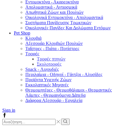
Εντομοκτόνα - Ακαρεοκτόνα
Απολυμαντικά - Αντιοσμικά
Απωθητικά Ζώων και Πουλιών
Οικολογικά Εντομοκτόνα - Απολυμαντικά
Συστήματα Παγίδευσης Τρωκτικών
Οικολογικές Παγίδες Και Δολώματα Εντόμων
Pet Shop
Κλουβιά
Αξεσουάρ Κλουβιών Πουλιών
Ταΐστρες - Πιάτα - Ποτίστρες
Τροφές
Τροφές πτηνών
Σκυλοτροφές
Snack - Λιχουδιές
Περιλαίμια - Οδηγοί - Γάντζοι - Αλυσίδες
Προϊόντα Υγιεινής Ζώων
Εκκολαπτικές Μηχανές
Θερμομητέρες - Θερμοθάλαμοι - Θερμαντικές
Λάμπες - Θερμαινόμενα Δάπεδα
Διάφορα Αξεσουάρ - Εργαλεία
Sign in
Facebook
Search
input
Search