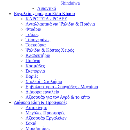
Shindaiwa
Λιπαντικά
Εργαλεία χειρός και Είδη Κήπου
ΚΑΡΟΤΣΙΑ - ΡΟΔΕΣ
Ανταλλακτικά για Ψαλίδια & Πριόνια
Φτυάρια
Τσάπες
Τσουγκράνες
Τσεκούρια
Ψαλίδια & Κόπτες Χειρός
Κλαδευτήρια
Πριόνια
Κασμάδες
Σκεπάρνια
Βαριές
Στυλεοί - Στυλιάρια
Εμβολιαστήρια - Σουγιάδες - Μαχαίρια
Διάφορα εργαλεία
Αξεσουάρ για τον Αγρό & το κήπο
Διάφορα Είδη & Προσφορές
Αυτοκίνητο
Μεγάλες Προσφορές
Αξεσουάρ Εργαλείων
Σακιά
Μουσαμάδες