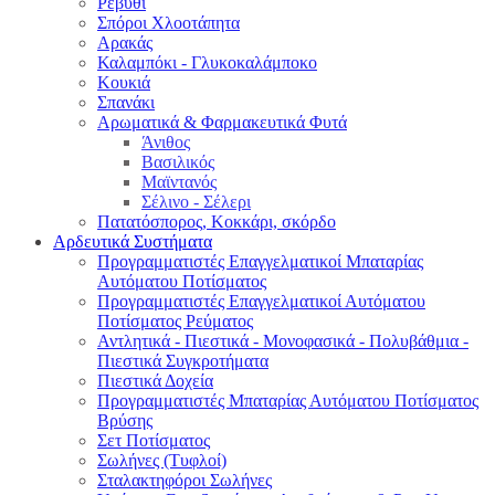
Ρεβύθι
Σπόροι Χλοοτάπητα
Αρακάς
Καλαμπόκι - Γλυκοκαλάμποκο
Κουκιά
Σπανάκι
Αρωματικά & Φαρμακευτικά Φυτά
Άνιθος
Βασιλικός
Μαϊντανός
Σέλινο - Σέλερι
Πατατόσπορος, Κοκκάρι, σκόρδο
Αρδευτικά Συστήματα
Προγραμματιστές Επαγγελματικοί Μπαταρίας
Αυτόματου Ποτίσματος
Προγραμματιστές Επαγγελματικοί Αυτόματου
Ποτίσματος Ρεύματος
Αντλητικά - Πιεστικά - Μονοφασικά - Πολυβάθμια -
Πιεστικά Συγκροτήματα
Πιεστικά Δοχεία
Προγραμματιστές Μπαταρίας Αυτόματου Ποτίσματος
Βρύσης
Σετ Ποτίσματος
Σωλήνες (Τυφλοί)
Σταλακτηφόροι Σωλήνες