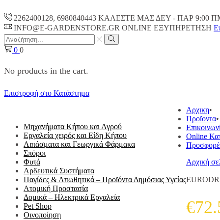
2262400128, 6980840443 ΚΑΛΕΣΤΕ ΜΑΣ ΔΕΥ - ΠΑΡ 9:00 Π
INFO@E-GARDENSTORE.GR ONLINE ΕΞΥΠΗΡΕΤΗΣH
Ε
Search
input
Search
0
0
No products in the cart.
Επιστροφή στο Κατάστημα
ΟΛΕΣ ΟΙ ΚΑΤΗΓΟΡΙΕΣ
Αρχικη
Προϊοντα
Μηχανήματα Κήπου και Αγρού
Επικοινων
Εργαλεία χειρός και Είδη Κήπου
Online Κα
Λιπάσματα και Γεωργικά Φάρμακα
Προσφορέ
Σπόροι
Φυτά
Αρχική σε
Αρδευτικά Συστήματα
Παγίδες & Απωθητικά – Προϊόντα Δημόσιας Υγείας
EURODRI
Ατομική Προστασία
Δομικά – Ηλεκτρικά Εργαλεία
€
72.
Pet Shop
Οινοποίηση