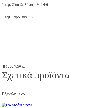
1 τεμ. 25m Σωλήνας PVC Φ6
1 τεμ. Σγρόμπια Φ3
Βάρος
7.50 κ.
Σχετικά προϊόντα
Εξαντλημένο