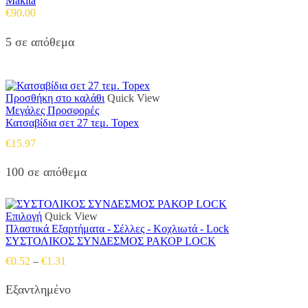
Makita
€
90.00
5 σε απόθεμα
Προσθήκη στο καλάθι
Quick View
Μεγάλες Προσφορές
Κατσαβίδια σετ 27 τεμ. Topex
€
15.97
100 σε απόθεμα
Αυτό
Επιλογή
Quick View
το
Πλαστικά Εξαρτήματα - Σέλλες - Κοχλιωτά - Lock
προϊόν
ΣΥΣΤΟΛΙΚΟΣ ΣΥΝΔΕΣΜΟΣ ΡΑΚΟΡ LOCK
έχει
Price
€
0.52
–
€
1.31
πολλαπλές
range:
παραλλαγές.
€0.52
Εξαντλημένο
Οι
through
επιλογές