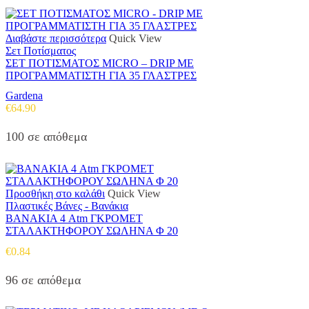
€1.31
μπορούν
να
επιλεγούν
Διαβάστε περισσότερα
Quick View
στη
Σετ Ποτίσματος
σελίδα
ΣΕΤ ΠΟΤΙΣΜΑΤΟΣ MICRO – DRIP ΜΕ
του
ΠΡΟΓΡΑΜΜΑΤΙΣΤΗ ΓΙΑ 35 ΓΛΑΣΤΡΕΣ
προϊόντος
Gardena
€
64.90
100 σε απόθεμα
Προσθήκη στο καλάθι
Quick View
Πλαστικές Βάνες - Βανάκια
ΒΑΝΑΚΙΑ 4 Atm ΓΚΡΟΜΕΤ
ΣΤΑΛΑΚΤΗΦΟΡΟΥ ΣΩΛΗΝΑ Φ 20
€
0.84
96 σε απόθεμα