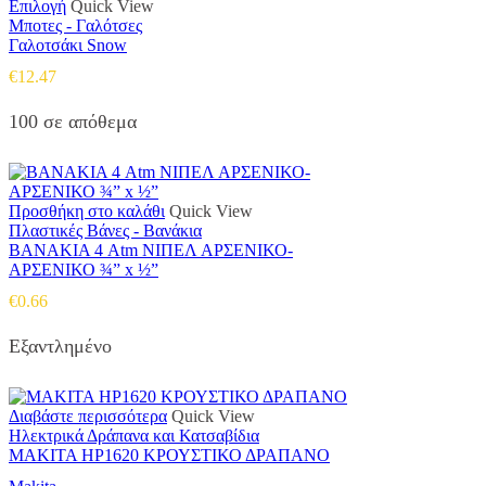
Αυτό
Επιλογή
Quick View
το
Μποτες - Γαλότσες
προϊόν
Γαλοτσάκι Snow
έχει
€
12.47
πολλαπλές
παραλλαγές.
100 σε απόθεμα
Οι
επιλογές
μπορούν
να
επιλεγούν
Προσθήκη στο καλάθι
Quick View
στη
Πλαστικές Βάνες - Βανάκια
σελίδα
ΒΑΝΑΚΙΑ 4 Atm ΝΙΠΕΛ ΑΡΣΕΝΙΚΟ-
του
ΑΡΣΕΝΙΚΟ ¾” x ½”
προϊόντος
€
0.66
Εξαντλημένο
Διαβάστε περισσότερα
Quick View
Ηλεκτρικά Δράπανα και Κατσαβίδια
MAKITA HP1620 ΚΡΟΥΣΤΙΚΟ ΔΡΑΠΑΝΟ