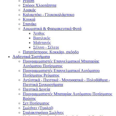
Ρεβύθι
Σπόροι Χλοοτάπητα
Αρακάς
Καλαμπόκι - Γλυκοκαλάμποκο
Κουκιά
Σπανάκι
Αρωματικά & Φαρμακευτικά Φυτά
Άνιθος
Βασιλικός
Μαϊντανός
Σέλινο - Σέλερι
Πατατόσπορος, Κοκκάρι, σκόρδο
Αρδευτικά Συστήματα
Προγραμματιστές Επαγγελματικοί Μπαταρίας
Αυτόματου Ποτίσματος
Προγραμματιστές Επαγγελματικοί Αυτόματου
Ποτίσματος Ρεύματος
Αντλητικά - Πιεστικά - Μονοφασικά - Πολυβάθμια -
Πιεστικά Συγκροτήματα
Πιεστικά Δοχεία
Προγραμματιστές Μπαταρίας Αυτόματου Ποτίσματος
Βρύσης
Σετ Ποτίσματος
Σωλήνες (Τυφλοί)
Σταλακτηφόροι Σωλήνες