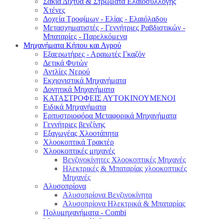
Σακιά Δίχτυα & Στρώματα Ελαιοσυλλογής
Χτένες
Δοχεία Τροφίμων - Ελίας - Ελαιόλαδου
Μετασχηματιστές - Γεννήτριες Ραβδιστικών -
Μπαταρίες - Παρελκόμενα
Μηχανήματα Κήπου και Αγρού
Εξαερωτήρες - Αραιωτές Γκαζόν
Δετικά Φυτών
Αντλίες Νερού
Εκχιονιστικά Μηχανήματα
Δονητικά Μηχανήματα
ΚΑΤΑΣΤΡΟΦΕΙΣ ΑΥΤΟΚΙΝΟΥΜΕΝΟΙ
Ειδικά Μηχανήματα
Eρπυστριοφόρα Μεταφορικά Μηχανήματα
Γεννήτριες βενζίνης
Εξαγωγέας Χλοοτάπητα
Χλοοκοπτικά Τρακτέρ
Χλοοκοπτικές μηχανές
Βενζινοκίνητες Χλοοκοπτικές Μηχανές
Ηλεκτρικές & Μπαταρίας χλοοκοπτικές
Μηχανές
Αλυσοπρίονα
Αλυσοπρίονα Βενζινοκίνητα
Αλυσοπρίονα Ηλεκτρικά & Μπαταρίας
Πολυμηχανήματα - Combi