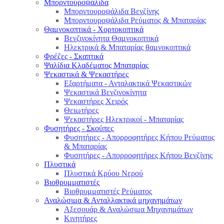
Μπορντουροψάλιδα
Μπορντουροψάλιδα Βενζίνης
Μπορντουροψάλιδα Ρεύματος & Μπαταρίας
Θαμνοκοπτικά - Χορτοκοπτικά
Βενζινοκίνητα Θαμνοκοπτικά
Ηλεκτρικά & Μπαταρίας θαμνοκοπτικά
Φρέζες - Σκαπτικά
Ψαλίδια Κλαδέματος Μπαταρίας
Ψεκαστικά & Ψεκαστήρες
Εξαρτήματα - Ανταλακτικά Ψεκαστικών
Ψεκαστικά Βενζινοκίνητα
Ψεκαστήρες Χειρός
Θειωτήρες
Ψεκαστήρες Ηλεκτρικοί - Μπαταρίας
Φυσητήρες - Σκούπες
Φυσητήρες - Απορροφητήρες Κήπου Ρεύματος
& Μπαταρίας
Φυσητήρες - Απορροφητήρες Κήπου Βενζίνης
Πλυστικά
Πλυστικά Κρύου Νερού
Βιοθρυμματιστές
Βιοθρυμματιστές Ρεύματος
Αναλώσιμα & Ανταλλακτικά μηχανημάτων
Αξεσουάρ & Αναλώσιμα Μηχανημάτων
Κινητήρες