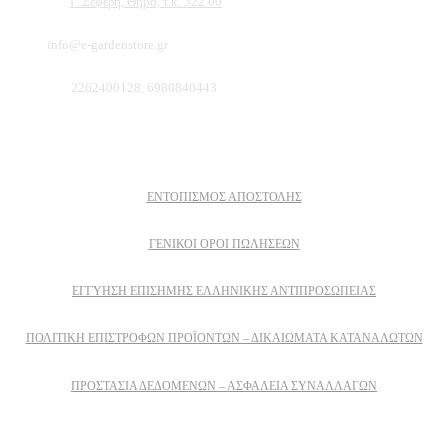
Διεύθυνση:
Γ. Σεφέρη, Θήβα, τ.κ. 322 00
Email:
info@e-gardenstore.gr
Τηλέφωνο:
2262400128, 6980840443
Πληροφοριες
ΕΝΤΟΠΙΣΜΟΣ ΑΠΟΣΤΟΛΗΣ
ΓΕΝΙΚΟΙ ΟΡΟΙ ΠΩΛΗΣΕΩΝ
ΕΓΓΎΗΣΗ ΕΠΊΣΗΜΗΣ ΕΛΛΗΝΙΚΉΣ ΑΝΤΙΠΡΟΣΩΠΕΊΑΣ
ΠΟΛΙΤΙΚΉ ΕΠΙΣΤΡΟΦΏΝ ΠΡΟΪΌΝΤΩΝ – ΔΙΚΑΙΏΜΑΤΑ ΚΑΤΑΝΑΛΩΤΏΝ
ΠΡΟΣΤΑΣΊΑ ΔΕΔΟΜΈΝΩΝ – ΑΣΦΆΛΕΙΑ ΣΥΝΑΛΛΑΓΏΝ
Δειτε επισης