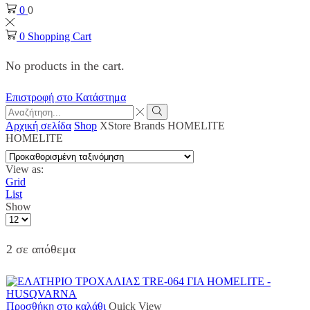
0
0
0
Shopping Cart
No products in the cart.
Επιστροφή στο Κατάστημα
Search
input
Search
Αρχική σελίδα
Shop
XStore Brands
HOMELITE
HOMELITE
View as:
Grid
List
Show
Products
per
page
2 σε απόθεμα
Προσθήκη στο καλάθι
Quick View