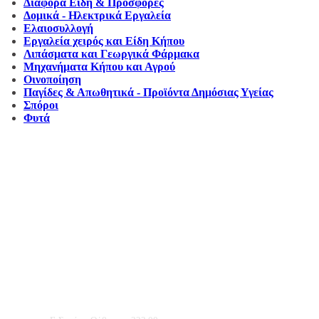
Διάφορα Είδη & Προσφορές
Δομικά - Ηλεκτρικά Εργαλεία
Ελαιοσυλλογή
Εργαλεία χειρός και Είδη Κήπου
Λιπάσματα και Γεωργικά Φάρμακα
Μηχανήματα Κήπου και Αγρού
Οινοποίηση
Παγίδες & Απωθητικά - Προϊόντα Δημόσιας Υγείας
Σπόροι
Φυτά
Αντιπροσωπεύουμε μεγάλες εταιρείες δομικών εργαλείων, μηχανημάτων κήπου
και εργαλείων χειρός, εργαλεία κήπου Αμπατζίδη και πολλά ακόμα, τα οποία
μπορείτε να ανακαλύψετε κάνοντας μια περιήγηση στην ιστοσελίδα μας, και
είμαστε σίγουροι ότι θα βρείτε πολλά προϊόντα που θα καλύψουν τις ανάγκες των
φυτών και του κήπου σας.