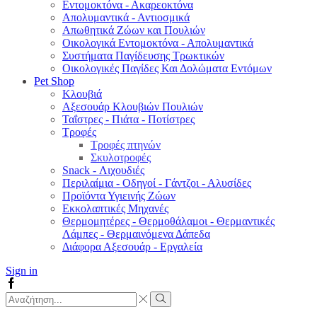
Εντομοκτόνα - Ακαρεοκτόνα
Απολυμαντικά - Αντιοσμικά
Απωθητικά Ζώων και Πουλιών
Οικολογικά Εντομοκτόνα - Απολυμαντικά
Συστήματα Παγίδευσης Τρωκτικών
Οικολογικές Παγίδες Και Δολώματα Εντόμων
Pet Shop
Κλουβιά
Αξεσουάρ Κλουβιών Πουλιών
Ταΐστρες - Πιάτα - Ποτίστρες
Τροφές
Τροφές πτηνών
Σκυλοτροφές
Snack - Λιχουδιές
Περιλαίμια - Οδηγοί - Γάντζοι - Αλυσίδες
Προϊόντα Υγιεινής Ζώων
Εκκολαπτικές Μηχανές
Θερμομητέρες - Θερμοθάλαμοι - Θερμαντικές
Λάμπες - Θερμαινόμενα Δάπεδα
Διάφορα Αξεσουάρ - Εργαλεία
Sign in
Facebook
Search
input
Search