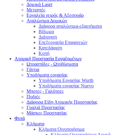
Δομικά Laser
Μετρητές
Εργαλεία χειρός & Αξεσουάρ
Αναλώσιμα Δομικών
Διάφορα αναλώσιμα-εξαρτήματα
Βίδωμα
Διάτρηση
Επεξεργασία Επιφανειών
Κατεδάφιση
Κοπή
Ατομική Προστασία Εργαζομένων
Ωτοασπίδες - Ωτοβύσματα
Γάντια
Υποδήματα εργασίας
Υποδήματα Εργασίας Wurth
Υποδήματα εργασίας Nuevo
Μποτες - Γαλότσες
Ποδιές
Διάφορα Είδη Ατομικής Προστασίας
Γυαλιά Προστασίας
Μάσκες Προστασίας
Φυτά
Κλήματα
Κλήματα Οινοποιήσιμα
Κλήματα Οινοποιήσιμα Λευκά