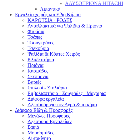
ΑΛΥΣΟΠΡΙΟΝΑ HITACHI
Λιπαντικά
Εργαλεία χειρός και Είδη Κήπου
ΚΑΡΟΤΣΙΑ - ΡΟΔΕΣ
Ανταλλακτικά για Ψαλίδια & Πριόνια
Φτυάρια
Τσάπες
Τσουγκράνες
Τσεκούρια
Ψαλίδια & Κόπτες Χειρός
Κλαδευτήρια
Πριόνια
Κασμάδες
Σκεπάρνια
Βαριές
Στυλεοί - Στυλιάρια
Εμβολιαστήρια - Σουγιάδες - Μαχαίρια
Διάφορα εργαλεία
Αξεσουάρ για τον Αγρό & το κήπο
Διάφορα Είδη & Προσφορές
Μεγάλες Προσφορές
Αξεσουάρ Εργαλείων
Σακιά
Μουσαμάδες
Αυτοκίνητο