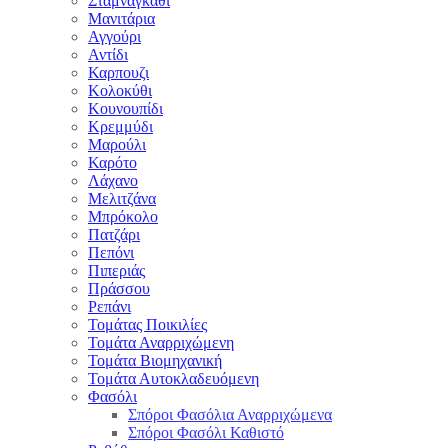
Σταμναγκάθι
Μανιτάρια
Αγγούρι
Αντίδι
Καρπουζι
Κολοκύθι
Κουνουπίδι
Κρεμμύδι
Μαρούλι
Καρότο
Λάχανο
Μελιτζάνα
Μπρόκολο
Πατζάρι
Πεπόνι
Πιπεριάς
Πράσσου
Ρεπάνι
Τομάτας Ποικιλίες
Τομάτα Αναρριχώμενη
Τομάτα Βιομηχανική
Τομάτα Αυτοκλαδευόμενη
Φασόλι
Σπόροι Φασόλια Αναρριχώμενα
Σπόροι Φασόλι Καθιστό