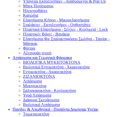
Υπόγειοι Εκτοξευτήρες - Αναδυόμενοι & Pop Up
Μπεκ Ποτίσματος
Ηλεκτροβάνες
Καλώδια
Εξαρτήματα Κήπου - Μικροεξαρτήματα
Σταλάκτες - Εκτοξευτήρες - Ορθοστάτες
Πλαστικά Εξαρτήματα - Σέλλες - Κοχλιωτά - Lock
Πλαστικές Βάνες - Βανάκια
Εξαρτήματα Φις Σταλακτηφόρου Σωλήνα - Ταινίας -
Μάνικας
Φίλτρα
Αξεσουάρ νερού
Λιπάσματα και Γεωργικά Φάρμακα
ΒΙΟΛΟΓΙΚΑ ΜΥΚΗΤΟΚΤΟΝΑ
Βιολογικά Εντομοκτόνα - Ακαρεοκτόνα
Εντομοκτόνα - Ακαρεοκτόνα
ΖΙΖΑΝΙΟΚΤΟΝΑ
Λιπάσματα
Μυκητοκτόνα
Σαλιγκαροκτόνα - Κοχλιοκτόνα
Υγρά Λιπάσματα
Διάφορα Σκευάσματα
Βιολογικά Λιπάσματα
Παγίδες & Απωθητικά - Προϊόντα Δημόσιας Υγείας
Τρωκτικοκτόνα