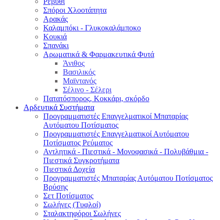
Ρεβύθι
Σπόροι Χλοοτάπητα
Αρακάς
Καλαμπόκι - Γλυκοκαλάμποκο
Κουκιά
Σπανάκι
Αρωματικά & Φαρμακευτικά Φυτά
Άνιθος
Βασιλικός
Μαϊντανός
Σέλινο - Σέλερι
Πατατόσπορος, Κοκκάρι, σκόρδο
Αρδευτικά Συστήματα
Προγραμματιστές Επαγγελματικοί Μπαταρίας
Αυτόματου Ποτίσματος
Προγραμματιστές Επαγγελματικοί Αυτόματου
Ποτίσματος Ρεύματος
Αντλητικά - Πιεστικά - Μονοφασικά - Πολυβάθμια -
Πιεστικά Συγκροτήματα
Πιεστικά Δοχεία
Προγραμματιστές Μπαταρίας Αυτόματου Ποτίσματος
Βρύσης
Σετ Ποτίσματος
Σωλήνες (Τυφλοί)
Σταλακτηφόροι Σωλήνες