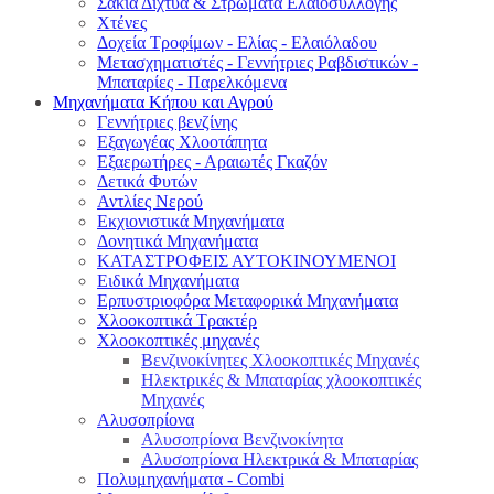
Σακιά Δίχτυα & Στρώματα Ελαιοσυλλογής
Χτένες
Δοχεία Τροφίμων - Ελίας - Ελαιόλαδου
Μετασχηματιστές - Γεννήτριες Ραβδιστικών -
Μπαταρίες - Παρελκόμενα
Μηχανήματα Κήπου και Αγρού
Γεννήτριες βενζίνης
Εξαγωγέας Χλοοτάπητα
Εξαερωτήρες - Αραιωτές Γκαζόν
Δετικά Φυτών
Αντλίες Νερού
Εκχιονιστικά Μηχανήματα
Δονητικά Μηχανήματα
ΚΑΤΑΣΤΡΟΦΕΙΣ ΑΥΤΟΚΙΝΟΥΜΕΝΟΙ
Ειδικά Μηχανήματα
Eρπυστριοφόρα Μεταφορικά Μηχανήματα
Χλοοκοπτικά Τρακτέρ
Χλοοκοπτικές μηχανές
Βενζινοκίνητες Χλοοκοπτικές Μηχανές
Ηλεκτρικές & Μπαταρίας χλοοκοπτικές
Μηχανές
Αλυσοπρίονα
Αλυσοπρίονα Βενζινοκίνητα
Αλυσοπρίονα Ηλεκτρικά & Μπαταρίας
Πολυμηχανήματα - Combi