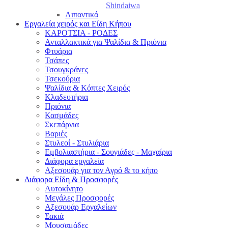
Shindaiwa
Λιπαντικά
Εργαλεία χειρός και Είδη Κήπου
ΚΑΡΟΤΣΙΑ - ΡΟΔΕΣ
Ανταλλακτικά για Ψαλίδια & Πριόνια
Φτυάρια
Τσάπες
Τσουγκράνες
Τσεκούρια
Ψαλίδια & Κόπτες Χειρός
Κλαδευτήρια
Πριόνια
Κασμάδες
Σκεπάρνια
Βαριές
Στυλεοί - Στυλιάρια
Εμβολιαστήρια - Σουγιάδες - Μαχαίρια
Διάφορα εργαλεία
Αξεσουάρ για τον Αγρό & το κήπο
Διάφορα Είδη & Προσφορές
Αυτοκίνητο
Μεγάλες Προσφορές
Αξεσουάρ Εργαλείων
Σακιά
Μουσαμάδες