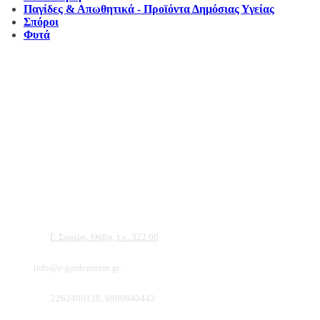
Παγίδες & Απωθητικά - Προϊόντα Δημόσιας Υγείας
Σπόροι
Φυτά
Αντιπροσωπεύουμε μεγάλες εταιρείες δομικών εργαλείων, μηχανημάτων κήπου
και εργαλείων χειρός, εργαλεία κήπου Αμπατζίδη και πολλά ακόμα, τα οποία
μπορείτε να ανακαλύψετε κάνοντας μια περιήγηση στην ιστοσελίδα μας, και
είμαστε σίγουροι ότι θα βρείτε πολλά προϊόντα που θα καλύψουν τις ανάγκες των
φυτών και του κήπου σας.
Διεύθυνση:
Γ. Σεφέρη, Θήβα, τ.κ. 322 00
Email:
info@e-gardenstore.gr
Τηλέφωνο:
2262400128, 6980840443