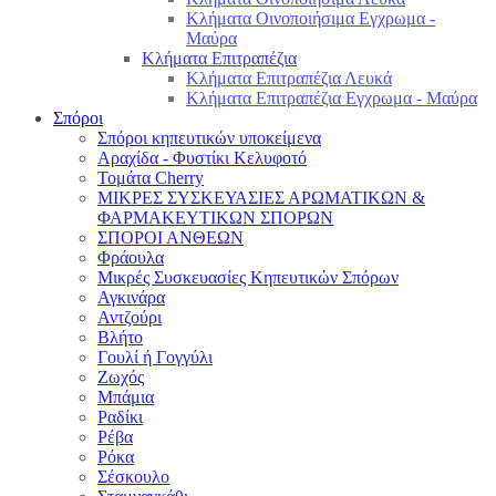
Κλήματα Οινοποιήσιμα Εγχρωμα -
Μαύρα
Κλήματα Επιτραπέζια
Κλήματα Επιτραπέζια Λευκά
Κλήματα Επιτραπέζια Εγχρωμα - Μαύρα
Σπόροι
Σπόροι κηπευτικών υποκείμενα
Αραχίδα - Φυστίκι Κελυφοτό
Τομάτα Cherry
ΜΙΚΡΕΣ ΣΥΣΚΕΥΑΣΙΕΣ ΑΡΩΜΑΤΙΚΩΝ &
ΦΑΡΜΑΚΕΥΤΙΚΩΝ ΣΠΟΡΩΝ
ΣΠΟΡΟΙ ΑΝΘΕΩΝ
Φράουλα
Μικρές Συσκευασίες Κηπευτικών Σπόρων
Αγκινάρα
Αντζούρι
Βλήτο
Γουλί ή Γογγύλι
Ζωχός
Μπάμια
Ραδίκι
Ρέβα
Ρόκα
Σέσκουλο