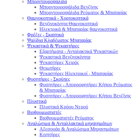
Μπορντουροψάλιδα
Μπορντουροψάλιδα Βενζίνης
Μπορντουροψάλιδα Ρεύματος & Μπαταρίας
Θαμνοκοπτικά - Χορτοκοπτικά
Βενζινοκίνητα Θαμνοκοπτικά
Ηλεκτρικά & Μπαταρίας θαμνοκοπτικά
Φρέζες - Σκαπτικά
Ψαλίδια Κλαδέματος Μπαταρίας
Ψεκαστικά & Ψεκαστήρες
Εξαρτήματα - Ανταλακτικά Ψεκαστικών
Ψεκαστικά Βενζινοκίνητα
Ψεκαστήρες Χειρός
Θειωτήρες
Ψεκαστήρες Ηλεκτρικοί - Μπαταρίας
Φυσητήρες - Σκούπες
Φυσητήρες - Απορροφητήρες Κήπου Ρεύματος
& Μπαταρίας
Φυσητήρες - Απορροφητήρες Κήπου Βενζίνης
Πλυστικά
Πλυστικά Κρύου Νερού
Βιοθρυμματιστές
Βιοθρυμματιστές Ρεύματος
Αναλώσιμα & Ανταλλακτικά μηχανημάτων
Αξεσουάρ & Αναλώσιμα Μηχανημάτων
Κινητήρες