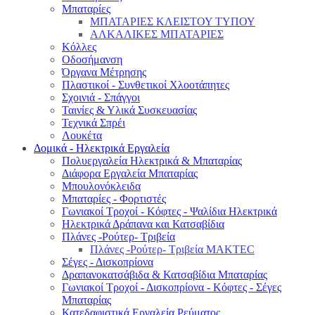
Μπαταρίες
ΜΠΑΤΑΡΙΕΣ ΚΛΕΙΣΤΟΥ ΤΥΠΟΥ
ΑΛΚΑΛΙΚΕΣ ΜΠΑΤΑΡΙΕΣ
Κόλλες
Οδοσήμανση
Όργανα Μέτρησης
Πλαστικοί - Συνθετικοί Χλοοτάπητες
Σχοινιά - Σπάγγοι
Ταινίες & Υλικά Συσκευασίας
Τεχνικά Σπρέι
Λουκέτα
Δομικά - Ηλεκτρικά Εργαλεία
Πολυεργαλεία Ηλεκτρικά & Μπαταρίας
Διάφορα Εργαλεία Μπαταρίας
Μπουλονόκλειδα
Μπαταρίες - Φορτιστές
Γωνιακοί Τροχοί - Κόφτες - Ψαλίδια Ηλεκτρικά
Ηλεκτρικά Δράπανα και Κατσαβίδια
Πλάνες -Ρούτερ- Τριβεία
Πλάνες -Ρούτερ- Τριβεία MAKTEC
Σέγες - Δισκοπρίονα
Δραπανοκατσάβιδα & Κατσαβίδια Μπαταρίας
Γωνιακοί Τροχοί - Δισκοπρίονα - Κόφτες - Σέγες
Μπαταρίας
Κατεδαφιστικά Εργαλεία Ρεύματος