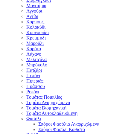
Σταμναγκάθι
Μανιτάρια
Αγγούρι
Αντίδι
Καρπουζι
Κολοκύθι
Κουνουπίδι
Κρεμμύδι
Μαρούλι
Καρότο
Λάχανο
Μελιτζάνα
Μπρόκολο
Πατζάρι
Πεπόνι
Πιπεριάς
Πράσσου
Ρεπάνι
Τομάτας Ποικιλίες
Τομάτα Αναρριχώμενη
Τομάτα Βιομηχανική
Τομάτα Αυτοκλαδευόμενη
Φασόλι
Σπόροι Φασόλια Αναρριχώμενα
Σπόροι Φασόλι Καθιστό