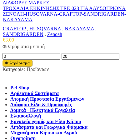
ΔΙΑΦΟΡΕΣ ΜΑΡΚΕΣ
ΤΡΟΧΑΛΙΑ ΕΚΚΙΝΗΣΗΣ TRE-023 ΓΙΑ ΑΛΥΣΟΠΡΙΟΝΑ
ZENOAH-HUSQVARNA-CRAFTOP-SANDRIGARDEN-
NAKAYAMA
CRAFTOP
,
HUSQVARNA
,
NAKAYAMA
,
SANDRIGARDEN
,
Zenoah
€
3.00
Φιλτράρισμα με τιμή
Ελάχιστη
Μέγιστη
τιμή
τιμή
Φιλτράρισμα
Κατηγορίες Προϊόντων
Pet Shop
Αρδευτικά Συστήματα
Ατομική Προστασία Εργαζομένων
Διάφορα Είδη & Προσφορές
Δομικά - Ηλεκτρικά Εργαλεία
Ελαιοσυλλογή
Εργαλεία χειρός και Είδη Κήπου
Λιπάσματα και Γεωργικά Φάρμακα
Μηχανήματα Κήπου και Αγρού
Οινοποίηση