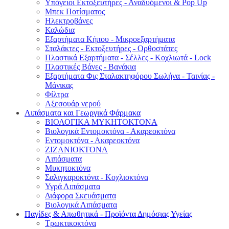
Υπόγειοι Εκτοξευτήρες - Αναδυόμενοι & Pop Up
Μπεκ Ποτίσματος
Ηλεκτροβάνες
Καλώδια
Εξαρτήματα Κήπου - Μικροεξαρτήματα
Σταλάκτες - Εκτοξευτήρες - Ορθοστάτες
Πλαστικά Εξαρτήματα - Σέλλες - Κοχλιωτά - Lock
Πλαστικές Βάνες - Βανάκια
Εξαρτήματα Φις Σταλακτηφόρου Σωλήνα - Ταινίας -
Μάνικας
Φίλτρα
Αξεσουάρ νερού
Λιπάσματα και Γεωργικά Φάρμακα
ΒΙΟΛΟΓΙΚΑ ΜΥΚΗΤΟΚΤΟΝΑ
Βιολογικά Εντομοκτόνα - Ακαρεοκτόνα
Εντομοκτόνα - Ακαρεοκτόνα
ΖΙΖΑΝΙΟΚΤΟΝΑ
Λιπάσματα
Μυκητοκτόνα
Σαλιγκαροκτόνα - Κοχλιοκτόνα
Υγρά Λιπάσματα
Διάφορα Σκευάσματα
Βιολογικά Λιπάσματα
Παγίδες & Απωθητικά - Προϊόντα Δημόσιας Υγείας
Τρωκτικοκτόνα