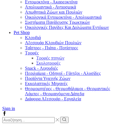
Εντομοκτόνα - Ακαρεοκτόνα
Απολυμαντικά - Αντιοσμικά
Απωθητικά Ζώων και Πουλιών
Οικολογικά Εντομοκτόνα - Απολυμαντικά
Συστήματα Παγίδευσης Τρωκτικών
Οικολογικές Παγίδες Και Δολώματα Εντόμων
Pet Shop
Κλουβιά
Αξεσουάρ Κλουβιών Πουλιών
Ταΐστρες - Πιάτα - Ποτίστρες
Τροφές
Τροφές πτηνών
Σκυλοτροφές
Snack - Λιχουδιές
Περιλαίμια - Οδηγοί - Γάντζοι - Αλυσίδες
Προϊόντα Υγιεινής Ζώων
Εκκολαπτικές Μηχανές
Θερμομητέρες - Θερμοθάλαμοι - Θερμαντικές
Λάμπες - Θερμαινόμενα Δάπεδα
Διάφορα Αξεσουάρ - Εργαλεία
Sign in
Facebook
Search
input
Search