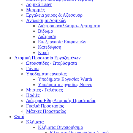
Δομικά Laser
Μετρητές
Εργαλεία χειρός & Αξεσουάρ
Αναλώσιμα Δομικών
Διάφορα αναλώσιμα-εξαρτήματα
Βίδωμα
Διάτρηση
Επεξεργασία Επιφανειών
Κατεδάφιση
Κοπή
Ατομική Προστασία Εργαζομένων
Ωτοασπίδες - Ωτοβύσματα
Γάντια
Υποδήματα εργασίας
Υποδήματα Εργασίας Wurth
Υποδήματα εργασίας Nuevo
Μποτες - Γαλότσες
Ποδιές
Διάφορα Είδη Ατομικής Προστασίας
Γυαλιά Προστασίας
Μάσκες Προστασίας
Φυτά
Κλήματα
Κλήματα Οινοποιήσιμα
Κλήματα Οινοποιήσιμα Λευκά