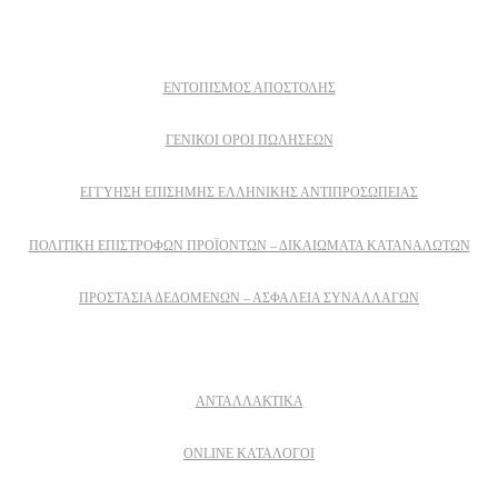
Πληροφοριες
ΕΝΤΟΠΙΣΜΟΣ ΑΠΟΣΤΟΛΗΣ
ΓΕΝΙΚΟΙ ΟΡΟΙ ΠΩΛΗΣΕΩΝ
ΕΓΓΎΗΣΗ ΕΠΊΣΗΜΗΣ ΕΛΛΗΝΙΚΉΣ ΑΝΤΙΠΡΟΣΩΠΕΊΑΣ
ΠΟΛΙΤΙΚΉ ΕΠΙΣΤΡΟΦΏΝ ΠΡΟΪΌΝΤΩΝ – ΔΙΚΑΙΏΜΑΤΑ ΚΑΤΑΝΑΛΩΤΏΝ
ΠΡΟΣΤΑΣΊΑ ΔΕΔΟΜΈΝΩΝ – ΑΣΦΆΛΕΙΑ ΣΥΝΑΛΛΑΓΏΝ
Δειτε επισης
ΑΝΤΑΛΛΑΚΤΙΚΑ
ONLINE ΚΑΤΑΛΟΓΟΙ