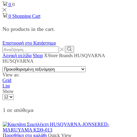
0
0
0
Shopping Cart
No products in the cart.
Επιστροφή στο Κατάστημα
Search
input
Search
Αρχική σελίδα
Shop
XStore Brands
HUSQVARNA
HUSQVARNA
View as:
Grid
List
Show
Products
per
page
1 σε απόθεμα
Προσθήκη στο καλάθι
Quick View