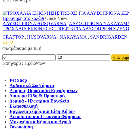
Προσθήκη στο καλάθι
Quick View
ΑΛΥΣΟΠΡΙΟΝΑ HUSQVARNA
,
ΑΛΥΣΟΠΡΙΟΝΑ NAKAYAM
ΤΡΟΧΑΛΙΑ ΕΚΚΙΝΗΣΗΣ TRE-023 ΓΙΑ ΑΛΥΣΟΠΡΙΟΝΑ Z
CRAFTOP
,
HUSQVARNA
,
NAKAYAMA
,
SANDRIGARDEN
€
3.00
Φιλτράρισμα με τιμή
Ελάχιστη
Μέγιστη
Φιλτράρ
τιμή
τιμή
Κατηγορίες Προϊόντων
Pet Shop
Αρδευτικά Συστήματα
Ατομική Προστασία Εργαζομένων
Διάφορα Είδη & Προσφορές
Δομικά - Ηλεκτρικά Εργαλεία
Ελαιοσυλλογή
Εργαλεία χειρός και Είδη Κήπου
Λιπάσματα και Γεωργικά Φάρμακα
Μηχανήματα Κήπου και Αγρού
Οινοποίηση