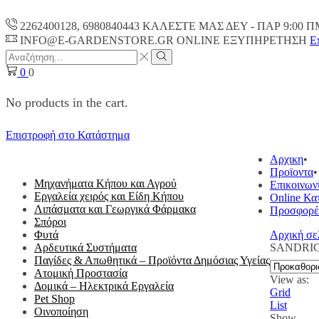
2262400128, 6980840443 ΚΑΛΕΣΤΕ ΜΑΣ ΔΕΥ - ΠΑΡ 9:00 Π
INFO@E-GARDENSTORE.GR ONLINE ΕΞΥΠΗΡΕΤΗΣH
Ε
Search
input
Search
0
0
No products in the cart.
Επιστροφή στο Κατάστημα
ΟΛΕΣ ΟΙ ΚΑΤΗΓΟΡΙΕΣ
Αρχικη
Προϊοντα
Μηχανήματα Κήπου και Αγρού
Επικοινων
Εργαλεία χειρός και Είδη Κήπου
Online Κα
Λιπάσματα και Γεωργικά Φάρμακα
Προσφορέ
Σπόροι
Φυτά
Αρχική σε
Αρδευτικά Συστήματα
SANDRI
Παγίδες & Απωθητικά – Προϊόντα Δημόσιας Υγείας
Ατομική Προστασία
View as:
Δομικά – Ηλεκτρικά Εργαλεία
Grid
Pet Shop
List
Οινοποίηση
Show