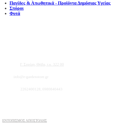
Παγίδες & Απωθητικά - Προϊόντα Δημόσιας Υγείας
Σπόροι
Φυτά
Αντιπροσωπεύουμε μεγάλες εταιρείες δομικών εργαλείων, μηχανημάτων κήπου και ε
ότι θα βρείτε πολλά προϊόντα που θα καλύψουν τις ανάγκες των φυτών και του κήπ
Διεύθυνση:
Γ. Σεφέρη, Θήβα, τ.κ. 322 00
Email:
info@e-gardenstore.gr
Τηλέφωνο:
2262400128, 6980840443
Πληροφοριες
ΕΝΤΟΠΙΣΜΟΣ ΑΠΟΣΤΟΛΗΣ