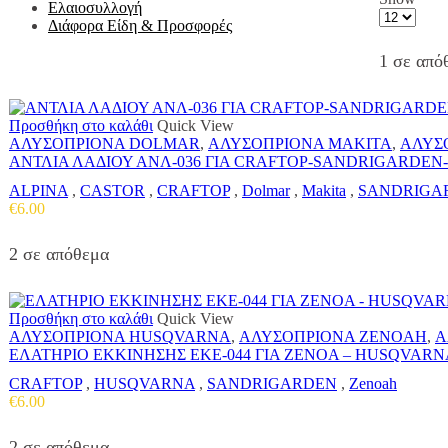
Ελαιοσυλλογή
Products
Διάφορα Είδη & Προσφορές
per
page
1 σε από
Προσθήκη στο καλάθι
Quick View
ΑΛΥΣΟΠΡΙΟΝΑ DOLMAR
,
ΑΛΥΣΟΠΡΙΟΝΑ MAKITA
,
ΑΛΥΣ
ΑΝΤΛΙΑ ΛΑΔΙΟΥ ΑΝΛ-036 ΓΙΑ CRAFTOP-SANDRIGARDE
ALPINA
,
CASTOR
,
CRAFTOP
,
Dolmar
,
Makita
,
SANDRIGA
€
6.00
2 σε απόθεμα
Προσθήκη στο καλάθι
Quick View
ΑΛΥΣΟΠΡΙΟΝΑ HUSQVARNA
,
ΑΛΥΣΟΠΡΙΟΝΑ ZENOAH
,
Α
ΕΛΑΤΗΡΙΟ ΕΚΚΙΝΗΣΗΣ ΕΚΕ-044 ΓΙΑ ZENOA – HUSQVAR
CRAFTOP
,
HUSQVARNA
,
SANDRIGARDEN
,
Zenoah
€
6.00
2 σε απόθεμα