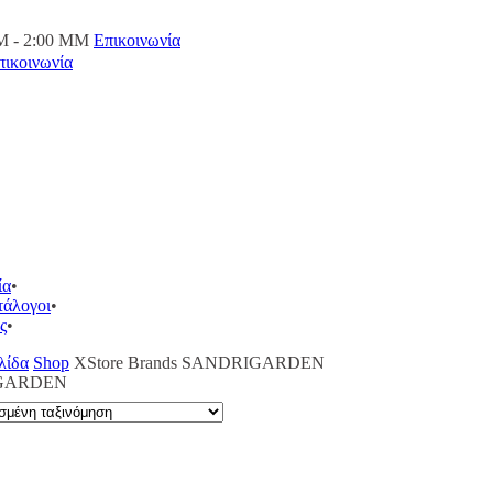
M - 2:00 ΜΜ
Επικοινωνία
πικοινωνία
ία
τάλογοι
ς
λίδα
Shop
XStore Brands
SANDRIGARDEN
GARDEN