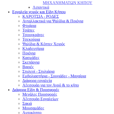
ΜΗΧΑΝΗΜΑΤΩΝ ΚΗΠΟΥ
Λιπαντικά
Εργαλεία χειρός και Είδη Κήπου
ΚΑΡΟΤΣΙΑ - ΡΟΔΕΣ
Ανταλλακτικά για Ψαλίδια & Πριόνια
Φτυάρια
Τσάπες
Τσουγκράνες
Τσεκούρια
Ψαλίδια & Κόπτες Χειρός
Κλαδευτήρια
Πριόνια
Κασμάδες
Σκεπάρνια
Βαριές
Στυλεοί - Στυλιάρια
Εμβολιαστήρια - Σουγιάδες - Μαχαίρια
Διάφορα εργαλεία
Αξεσουάρ για τον Αγρό & το κήπο
Διάφορα Είδη & Προσφορές
Μεγάλες Προσφορές
Αξεσουάρ Εργαλείων
Σακιά
Μουσαμάδες
Αυτοκίνητο