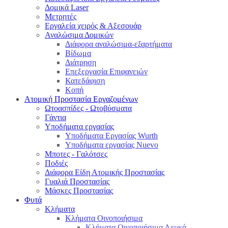
Δομικά Laser
Μετρητές
Εργαλεία χειρός & Αξεσουάρ
Αναλώσιμα Δομικών
Διάφορα αναλώσιμα-εξαρτήματα
Βίδωμα
Διάτρηση
Επεξεργασία Επιφανειών
Κατεδάφιση
Κοπή
Ατομική Προστασία Εργαζομένων
Ωτοασπίδες - Ωτοβύσματα
Γάντια
Υποδήματα εργασίας
Υποδήματα Εργασίας Wurth
Υποδήματα εργασίας Nuevo
Μποτες - Γαλότσες
Ποδιές
Διάφορα Είδη Ατομικής Προστασίας
Γυαλιά Προστασίας
Μάσκες Προστασίας
Φυτά
Κλήματα
Κλήματα Οινοποιήσιμα
Κλήματα Οινοποιήσιμα Λευκά