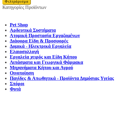
Φιλτράρισμα
Κατηγορίες Προϊόντων
Pet Shop
Αρδευτικά Συστήματα
Ατομική Προστασία Εργαζομένων
Διάφορα Είδη & Προσφορές
Δομικά - Ηλεκτρικά Εργαλεία
Ελαιοσυλλογή
Εργαλεία χειρός και Είδη Κήπου
Λιπάσματα και Γεωργικά Φάρμακα
Μηχανήματα Κήπου και Αγρού
Οινοποίηση
Παγίδες & Απωθητικά - Προϊόντα Δημόσιας Υγείας
Σπόροι
Φυτά