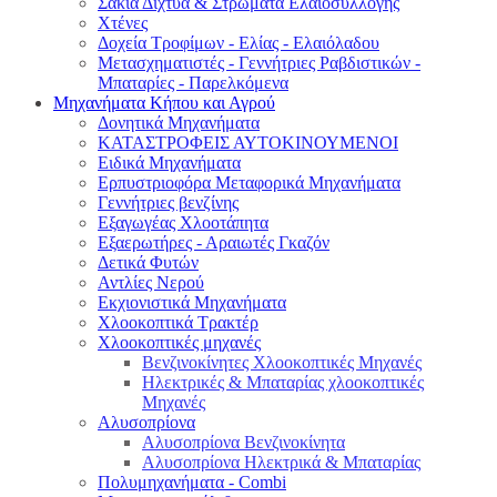
Σακιά Δίχτυα & Στρώματα Ελαιοσυλλογής
Χτένες
Δοχεία Τροφίμων - Ελίας - Ελαιόλαδου
Μετασχηματιστές - Γεννήτριες Ραβδιστικών -
Μπαταρίες - Παρελκόμενα
Μηχανήματα Κήπου και Αγρού
Δονητικά Μηχανήματα
ΚΑΤΑΣΤΡΟΦΕΙΣ ΑΥΤΟΚΙΝΟΥΜΕΝΟΙ
Ειδικά Μηχανήματα
Eρπυστριοφόρα Μεταφορικά Μηχανήματα
Γεννήτριες βενζίνης
Εξαγωγέας Χλοοτάπητα
Εξαερωτήρες - Αραιωτές Γκαζόν
Δετικά Φυτών
Αντλίες Νερού
Εκχιονιστικά Μηχανήματα
Χλοοκοπτικά Τρακτέρ
Χλοοκοπτικές μηχανές
Βενζινοκίνητες Χλοοκοπτικές Μηχανές
Ηλεκτρικές & Μπαταρίας χλοοκοπτικές
Μηχανές
Αλυσοπρίονα
Αλυσοπρίονα Βενζινοκίνητα
Αλυσοπρίονα Ηλεκτρικά & Μπαταρίας
Πολυμηχανήματα - Combi