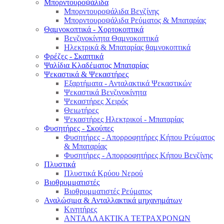
Μπορντουροψάλιδα
Μπορντουροψάλιδα Βενζίνης
Μπορντουροψάλιδα Ρεύματος & Μπαταρίας
Θαμνοκοπτικά - Χορτοκοπτικά
Βενζινοκίνητα Θαμνοκοπτικά
Ηλεκτρικά & Μπαταρίας θαμνοκοπτικά
Φρέζες - Σκαπτικά
Ψαλίδια Κλαδέματος Μπαταρίας
Ψεκαστικά & Ψεκαστήρες
Εξαρτήματα - Ανταλακτικά Ψεκαστικών
Ψεκαστικά Βενζινοκίνητα
Ψεκαστήρες Χειρός
Θειωτήρες
Ψεκαστήρες Ηλεκτρικοί - Μπαταρίας
Φυσητήρες - Σκούπες
Φυσητήρες - Απορροφητήρες Κήπου Ρεύματος
& Μπαταρίας
Φυσητήρες - Απορροφητήρες Κήπου Βενζίνης
Πλυστικά
Πλυστικά Κρύου Νερού
Βιοθρυμματιστές
Βιοθρυμματιστές Ρεύματος
Αναλώσιμα & Ανταλλακτικά μηχανημάτων
Κινητήρες
ΑΝΤΑΛΛΑΚΤΙΚΑ ΤΕΤΡΑΧΡΟΝΩΝ