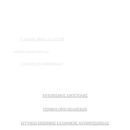
Αντιπροσωπεύουμε μεγάλες εταιρείες δομικών εργαλείων, μηχανημάτων κήπου
και εργαλείων χειρός, εργαλεία κήπου Αμπατζίδη και πολλά ακόμα, τα οποία
μπορείτε να ανακαλύψετε κάνοντας μια περιήγηση στην ιστοσελίδα μας, και
είμαστε σίγουροι ότι θα βρείτε πολλά προϊόντα που θα καλύψουν τις ανάγκες των
φυτών και του κήπου σας.
Διεύθυνση:
Γ. Σεφέρη, Θήβα, τ.κ. 322 00
Email:
info@e-gardenstore.gr
Τηλέφωνο:
2262400128, 6980840443
Πληροφοριες
ΕΝΤΟΠΙΣΜΟΣ ΑΠΟΣΤΟΛΗΣ
ΓΕΝΙΚΟΙ ΟΡΟΙ ΠΩΛΗΣΕΩΝ
ΕΓΓΎΗΣΗ ΕΠΊΣΗΜΗΣ ΕΛΛΗΝΙΚΉΣ ΑΝΤΙΠΡΟΣΩΠΕΊΑΣ