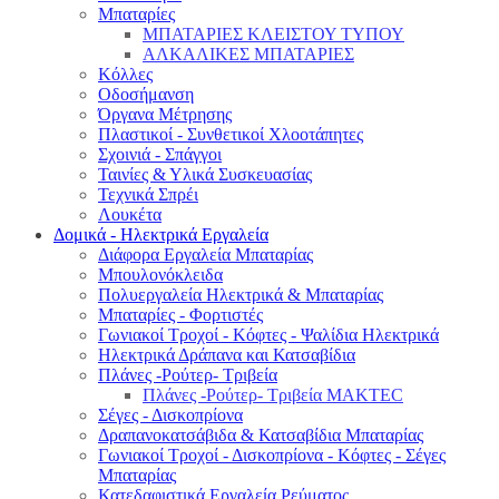
Μπαταρίες
ΜΠΑΤΑΡΙΕΣ ΚΛΕΙΣΤΟΥ ΤΥΠΟΥ
ΑΛΚΑΛΙΚΕΣ ΜΠΑΤΑΡΙΕΣ
Κόλλες
Οδοσήμανση
Όργανα Μέτρησης
Πλαστικοί - Συνθετικοί Χλοοτάπητες
Σχοινιά - Σπάγγοι
Ταινίες & Υλικά Συσκευασίας
Τεχνικά Σπρέι
Λουκέτα
Δομικά - Ηλεκτρικά Εργαλεία
Διάφορα Εργαλεία Μπαταρίας
Μπουλονόκλειδα
Πολυεργαλεία Ηλεκτρικά & Μπαταρίας
Μπαταρίες - Φορτιστές
Γωνιακοί Τροχοί - Κόφτες - Ψαλίδια Ηλεκτρικά
Ηλεκτρικά Δράπανα και Κατσαβίδια
Πλάνες -Ρούτερ- Τριβεία
Πλάνες -Ρούτερ- Τριβεία MAKTEC
Σέγες - Δισκοπρίονα
Δραπανοκατσάβιδα & Κατσαβίδια Μπαταρίας
Γωνιακοί Τροχοί - Δισκοπρίονα - Κόφτες - Σέγες
Μπαταρίας
Κατεδαφιστικά Εργαλεία Ρεύματος