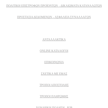
ΠΟΛΙΤΙΚΉ ΕΠΙΣΤΡΟΦΏΝ ΠΡΟΪΌΝΤΩΝ – ΔΙΚΑΙΏΜΑΤΑ ΚΑΤΑΝΑΛΩΤΏΝ
ΠΡΟΣΤΑΣΊΑ ΔΕΔΟΜΈΝΩΝ – ΑΣΦΆΛΕΙΑ ΣΥΝΑΛΛΑΓΏΝ
Δειτε επισης
ΑΝΤΑΛΛΑΚΤΙΚΑ
ONLINE ΚΑΤΑΛΟΓΟΙ
ΕΠΙΚΟΙΝΩΝΙΑ
ΣΧΕΤΙΚΆ ΜΕ ΕΜΆΣ
ΤΡΌΠΟΙ ΑΠΟΣΤΟΛΉΣ
ΤΡΌΠΟΙ ΠΛΗΡΩΜΉΣ
ΧΟΝΔΡΙΚΉ ΠΏΛΗΣΗ - B2B