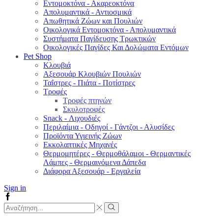
Εντομοκτόνα - Ακαρεοκτόνα
Απολυμαντικά - Αντιοσμικά
Απωθητικά Ζώων και Πουλιών
Οικολογικά Εντομοκτόνα - Απολυμαντικά
Συστήματα Παγίδευσης Τρωκτικών
Οικολογικές Παγίδες Και Δολώματα Εντόμων
Pet Shop
Κλουβιά
Αξεσουάρ Κλουβιών Πουλιών
Ταΐστρες - Πιάτα - Ποτίστρες
Τροφές
Τροφές πτηνών
Σκυλοτροφές
Snack - Λιχουδιές
Περιλαίμια - Οδηγοί - Γάντζοι - Αλυσίδες
Προϊόντα Υγιεινής Ζώων
Εκκολαπτικές Μηχανές
Θερμομητέρες - Θερμοθάλαμοι - Θερμαντικές
Λάμπες - Θερμαινόμενα Δάπεδα
Διάφορα Αξεσουάρ - Εργαλεία
Sign in
Facebook
Search
input
Search