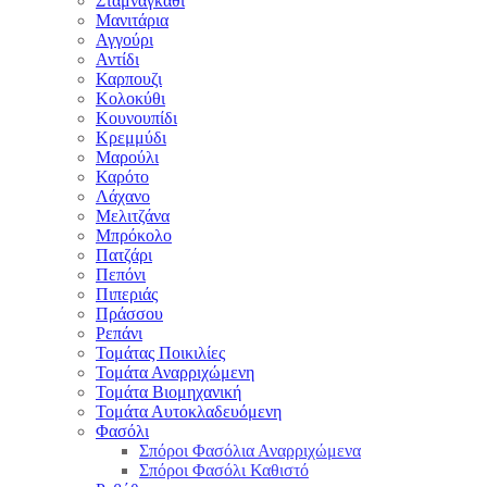
Σταμναγκάθι
Μανιτάρια
Αγγούρι
Αντίδι
Καρπουζι
Κολοκύθι
Κουνουπίδι
Κρεμμύδι
Μαρούλι
Καρότο
Λάχανο
Μελιτζάνα
Μπρόκολο
Πατζάρι
Πεπόνι
Πιπεριάς
Πράσσου
Ρεπάνι
Τομάτας Ποικιλίες
Τομάτα Αναρριχώμενη
Τομάτα Βιομηχανική
Τομάτα Αυτοκλαδευόμενη
Φασόλι
Σπόροι Φασόλια Αναρριχώμενα
Σπόροι Φασόλι Καθιστό