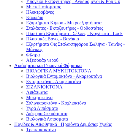
Υπόγειοι Εκτοξευτήρες - Αναδυόμενοι & Pop Up
Μπεκ Ποτίσματος
Ηλεκτροβάνες
Καλώδια
Εξαρτήματα Κήπου - Μικροεξαρτήματα
Σταλάκτες - Εκτοξευτήρες - Ορθοστάτες
Πλαστικά Εξαρτήματα - Σέλλες - Κοχλιωτά - Lock
Πλαστικές Βάνες - Βανάκια
Εξαρτήματα Φις Σταλακτηφόρου Σωλήνα - Ταινίας -
Μάνικας
Φίλτρα
Αξεσουάρ νερού
Λιπάσματα και Γεωργικά Φάρμακα
ΒΙΟΛΟΓΙΚΑ ΜΥΚΗΤΟΚΤΟΝΑ
Βιολογικά Εντομοκτόνα - Ακαρεοκτόνα
Εντομοκτόνα - Ακαρεοκτόνα
ΖΙΖΑΝΙΟΚΤΟΝΑ
Λιπάσματα
Μυκητοκτόνα
Σαλιγκαροκτόνα - Κοχλιοκτόνα
Υγρά Λιπάσματα
Διάφορα Σκευάσματα
Βιολογικά Λιπάσματα
Παγίδες & Απωθητικά - Προϊόντα Δημόσιας Υγείας
Τρωκτικοκτόνα