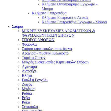
Κλήματα Οινοποιήσιμα Εγχρωμα -
Μαύρα
Κλήματα Επιτραπέζια
Κλήματα Επιτραπέζια Λευκά
Κλήματα Επιτραπέζια Εγχρωμα - Μαύρα
Σπόροι
ΜΙΚΡΕΣ ΣΥΣΚΕΥΑΣΙΕΣ ΑΡΩΜΑΤΙΚΩΝ &
ΦΑΡΜΑΚΕΥΤΙΚΩΝ ΣΠΟΡΩΝ
ΣΠΟΡΟΙ ΑΝΘΕΩΝ
Φράουλα
Σπόροι κηπευτικών υποκείμενα
Αραχίδα - Φυστίκι Κελυφοτό
Τομάτα Cherry
Μικρές Συσκευασίες Κηπευτικών Σπόρων
Αγκινάρα
Αντζούρι
Βλήτο
Γουλί ή Γογγύλι
Ζωχός
Μπάμια
Ραδίκι
Ρέβα
Ρόκα
Σέσκουλο