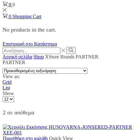
0
0
0
Shopping Cart
No products in the cart.
Επιστροφή στο Κατάστημα
Search
input
Search
Αρχική σελίδα
Shop
XStore Brands
PARTNER
PARTNER
View as:
Grid
List
Show
Products
per
page
2 σε απόθεμα
Προσθήκη στο καλάθι
Quick View