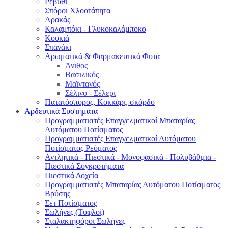
Ρεβύθι
Σπόροι Χλοοτάπητα
Αρακάς
Καλαμπόκι - Γλυκοκαλάμποκο
Κουκιά
Σπανάκι
Αρωματικά & Φαρμακευτικά Φυτά
Άνιθος
Βασιλικός
Μαϊντανός
Σέλινο - Σέλερι
Πατατόσπορος, Κοκκάρι, σκόρδο
Αρδευτικά Συστήματα
Προγραμματιστές Επαγγελματικοί Μπαταρίας
Αυτόματου Ποτίσματος
Προγραμματιστές Επαγγελματικοί Αυτόματου
Ποτίσματος Ρεύματος
Αντλητικά - Πιεστικά - Μονοφασικά - Πολυβάθμια -
Πιεστικά Συγκροτήματα
Πιεστικά Δοχεία
Προγραμματιστές Μπαταρίας Αυτόματου Ποτίσματος
Βρύσης
Σετ Ποτίσματος
Σωλήνες (Τυφλοί)
Σταλακτηφόροι Σωλήνες